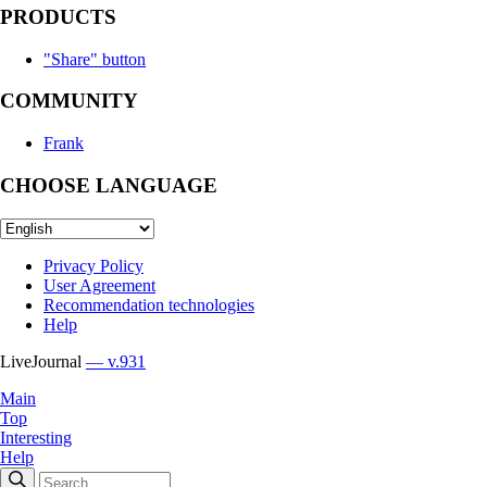
PRODUCTS
"Share" button
COMMUNITY
Frank
CHOOSE LANGUAGE
Privacy Policy
User Agreement
Recommendation technologies
Help
LiveJournal
— v.931
Main
Top
Interesting
Help