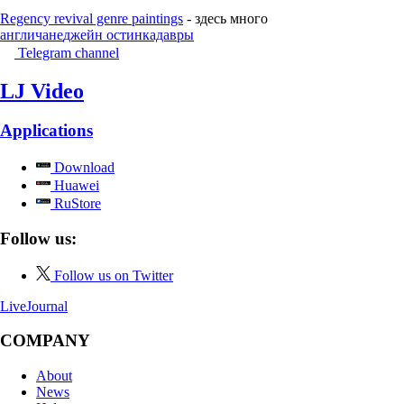
Regency revival genre paintings
- здесь много
англичане
джейн остин
кадавры
Telegram channel
LJ Video
Applications
Download
Huawei
RuStore
Follow us:
Follow us on Twitter
LiveJournal
COMPANY
About
News