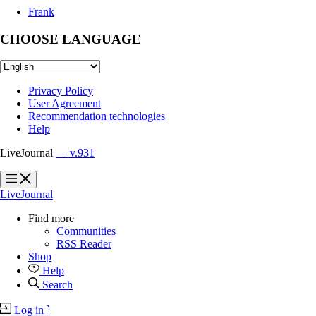
Frank
CHOOSE LANGUAGE
Privacy Policy
User Agreement
Recommendation technologies
Help
LiveJournal
— v.931
?
?
LiveJournal
Find more
Communities
RSS Reader
Shop
Help
Search
Log in
`