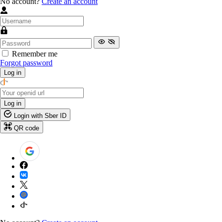
No account?
Create an account
Remember me
Forgot password
Log in
Log in
Login with Sber ID
QR code