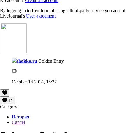
No account?
Create an account
By logging in to LiveJournal using a third-party service you accept
LiveJournal's
User agreement
shakko.ru
Golden Entry
October 14 2014, 15:27
13
Category:
История
Cancel