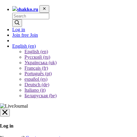
shakko.ru
Log in
Join free
Join
English
(en)
English (en)
Русский (ru)
Українська (uk)
Français (fr)
Português (pt)
español (es)
Deutsch (de)
Italiano (it)
Беларуская (be)
Log in