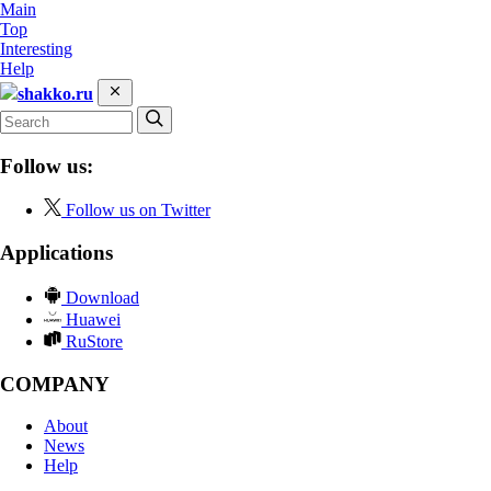
Main
Top
Interesting
Help
shakko.ru
Follow us:
Follow us on Twitter
Applications
Download
Huawei
RuStore
COMPANY
About
News
Help