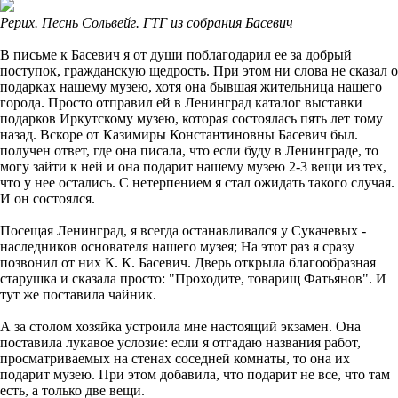
Рерих. Песнь Сольвейг. ГТГ из собрания Басевич
В письме к Басевич я от души поблагодарил ее за добрый
поступок, гражданскую щедрость. При этом ни слова не сказал о
подарках нашему музею, хотя она бывшая жительница нашего
города. Просто отправил ей в Ленинград каталог выставки
подарков Иркутскому музею, которая состоялась пять лет тому
назад. Вскоре от Казимиры Константиновны Басевич был.
получен ответ, где она писала, что если буду в Ленинграде, то
могу зайти к ней и она подарит нашему музею 2-3 вещи из тех,
что у нее остались. С нетерпением я стал ожидать такого случая.
И он состоялся.
Посещая Ленинград, я всегда останавливался у Сукачевых -
наследников основателя нашего музея; На этот раз я сразу
позвонил от них К. К. Басевич. Дверь открыла благообразная
старушка и сказала просто: "Проходите, товарищ Фатьянов". И
тут же поставила чайник.
А за столом хозяйка устроила мне настоящий экзамен. Она
поставила лукавое услозие: если я отгадаю названия работ,
просматриваемых на стенах соседней комнаты, то она их
подарит музею. При этом добавила, что подарит не все, что там
есть, а только две вещи.