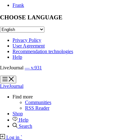
Frank
CHOOSE LANGUAGE
Privacy Policy
User Agreement
Recommendation technologies
Help
LiveJournal
— v.931
?
?
LiveJournal
Find more
Communities
RSS Reader
Shop
Help
Search
Log in
`