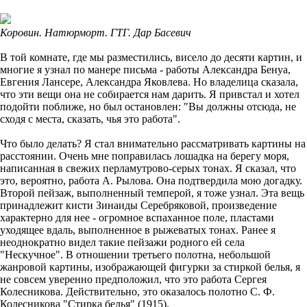
Коровин. Натюрморт. ГТГ. Дар Басевич
В той комнате, где мы разместились, висело до десяти картин, и
многие я узнал по манере письма - работы Александра Бенуа,
Евгения Лансере, Александра Яковлева. Но владелица сказала,
что эти вещи она не собирается нам дарить. Я привстал и хотел
подойти поближе, но был остановлен: "Вы должны отсюда, не
сходя с места, сказать, чья это работа".
Что было делать? Я стал внимательно рассматривать картины на
расстоянии. Очень мне поправилась лошадка на берегу моря,
написанная в свежих перламутрово-серых тонах. Я сказал, что
это, вероятно, работа А. Рылова. Она подтвердила мою догадку.
Второй пейзаж, выполненный темперой, я тоже узнал. Эта вещь
принадлежит кисти Зинаиды Серебряковой, произведение
характерно для нее - огромное вспаханное поле, пластами
уходящее вдаль, выполненное в рыжеватых тонах. Ранее я
неоднократно видел такие пейзажи родного ей села
"Нескучное". В отношении третьего полотна, небольшой
жанровой картины, изображающей фигурки за стиркой белья, я
не совсем уверенно предположил, что это работа Сергея
Колесникова. Действительно, это оказалось полотно С. Ф.
Колесникова "Стирка белья" (1915).