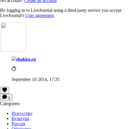
No account?
Create an account
By logging in to LiveJournal using a third-party service you accept
LiveJournal's
User agreement
shakko.ru
September 10 2014, 17:35
1
Categories:
Искусство
Культура
Россия
Общество