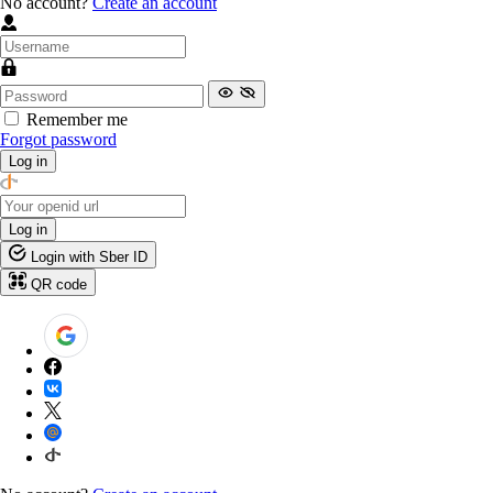
No account?
Create an account
Remember me
Forgot password
Log in
Log in
Login with Sber ID
QR code