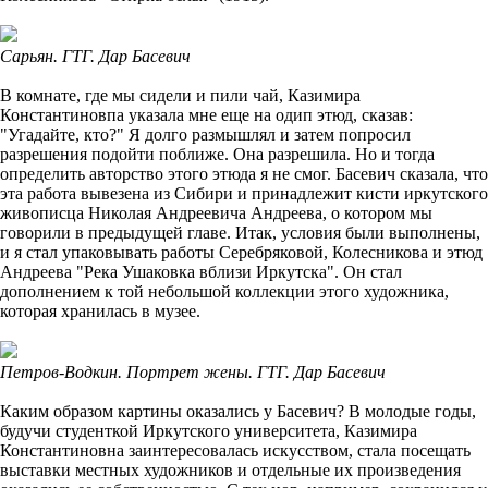
Сарьян. ГТГ. Дар Басевич
В комнате, где мы сидели и пили чай, Казимира
Константиновпа указала мне еще на одип этюд, сказав:
"Угадайте, кто?" Я долго размышлял и затем попросил
разрешения подойти поближе. Она разрешила. Но и тогда
определить авторство этого этюда я не смог. Басевич сказала, что
эта работа вывезена из Сибири и принадлежит кисти иркутского
живописца Николая Андреевича Андреева, о котором мы
говорили в предыдущей главе. Итак, условия были выполнены,
и я стал упаковывать работы Серебряковой, Колесникова и этюд
Андреева "Река Ушаковка вблизи Иркутска". Он стал
дополнением к той небольшой коллекции этого художника,
которая хранилась в музее.
Петров-Водкин. Портрет жены. ГТГ. Дар Басевич
Каким образом картины оказались у Басевич? В молодые годы,
будучи студенткой Иркутского университета, Казимира
Константиновна заинтересовалась искусством, стала посещать
выставки местных художников и отдельные их произведения