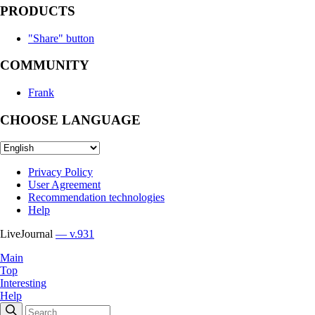
PRODUCTS
"Share" button
COMMUNITY
Frank
CHOOSE LANGUAGE
Privacy Policy
User Agreement
Recommendation technologies
Help
LiveJournal
— v.931
Main
Top
Interesting
Help