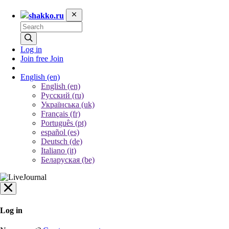
shakko.ru
Log in
Join free
Join
English
(en)
English (en)
Русский (ru)
Українська (uk)
Français (fr)
Português (pt)
español (es)
Deutsch (de)
Italiano (it)
Беларуская (be)
Log in