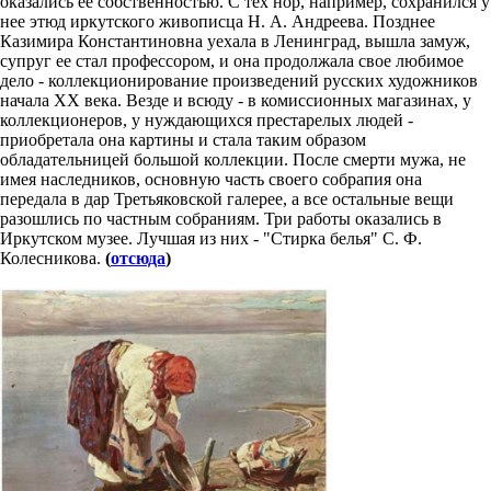
оказались ее собственностью. С тех нор, например, сохранился у
нее этюд иркутского живописца Н. А. Андреева. Позднее
Казимира Константиновна уехала в Ленинград, вышла замуж,
супруг ее стал профессором, и она продолжала свое любимое
дело - коллекционирование произведений русских художников
начала XX века. Везде и всюду - в комиссионных магазинах, у
коллекционеров, у нуждающихся престарелых людей -
приобретала она картины и стала таким образом
обладательницей большой коллекции. После смерти мужа, не
имея наследников, основную часть своего собрапия она
передала в дар Третьяковской галерее, а все остальные вещи
разошлись по частным собраниям. Три работы оказались в
Иркутском музее. Лучшая из них - "Стирка белья" С. Ф.
Колесникова.
(
отсюда
)