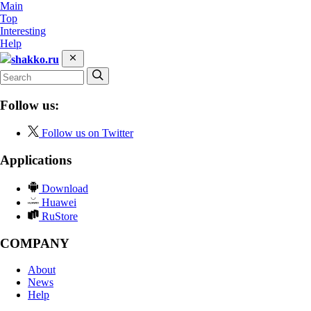
Main
Top
Interesting
Help
shakko.ru
Follow us:
Follow us on Twitter
Applications
Download
Huawei
RuStore
COMPANY
About
News
Help