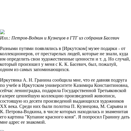
Илл.: Петров-Водкин и Кузнецов в ГТГ из собрания Басевич
Разными путями появлялись в [Иркутском] музее подарки - от
коллекционеров, от престарелых людей, которые не знали, куда
им определить свои художественные ценности и т. д. Но случай,
который произошел у меня с К. К. Басевич, был, пожалуй,
одним из самых запоминающихся.
Иркутянка А. Н. Гранина сообщила мне, что ее давняя подруга
по учебе в Иркутском университете Казимира Константиновна,
сейчас ленинградка, подарила Государственной Третьяковской
галерее ценнейшую коллекцию произведений живописи,
состоящую из десяти произведений выдающихся художников
XX века. Среди них были полотна П. Кузнецова, М. Сарьяна и
К. Петрова-Водкина, в числе которых находилась и знаменитая
его картина "Купание красного коня". Я попросил Гранину дать
мне адрес ее знакомой.