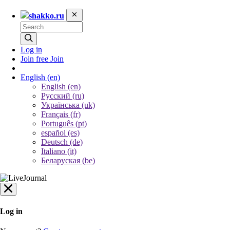
shakko.ru
Log in
Join free
Join
English
(en)
English (en)
Русский (ru)
Українська (uk)
Français (fr)
Português (pt)
español (es)
Deutsch (de)
Italiano (it)
Беларуская (be)
Log in