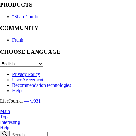
PRODUCTS
"Share" button
COMMUNITY
Frank
CHOOSE LANGUAGE
Privacy Policy
User Agreement
Recommendation technologies
Help
LiveJournal
— v.931
Main
Top
Interesting
Help