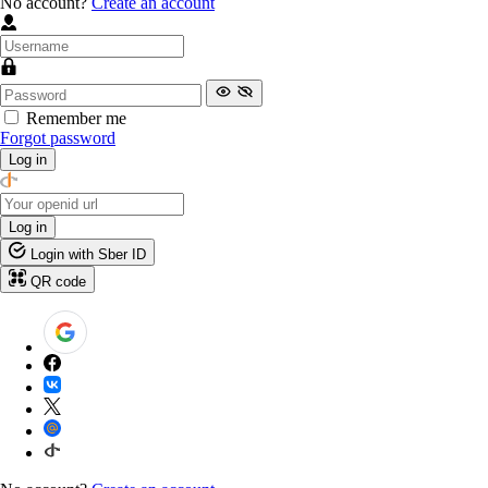
No account?
Create an account
Remember me
Forgot password
Log in
Log in
Login with Sber ID
QR code