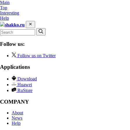
Main
Top
Interesting
Help
shakko.ru
Follow us:
Follow us on Twitter
Applications
Download
Huawei
RuStore
COMPANY
About
News
Help