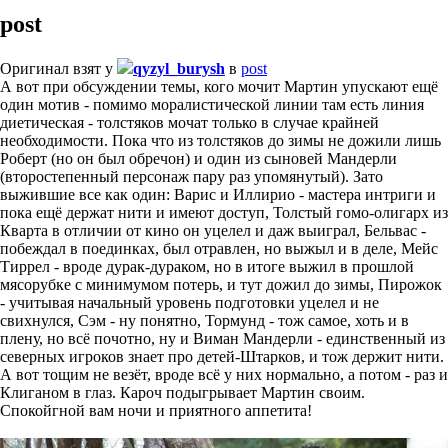
post
Оригинал взят у
qyzyl_burysh
в
post
А вот при обсуждении темы, кого мочит Мартин упускают ещё
один мотив - помимо моралистической линии там есть линия
диетическая - толстяков мочат только в случае крайней
необходимости. Пока что из толстяков до зимы не дожили лишь
Роберт (но он был обречон) и один из сыновей Мандерли
(второстепенный персонаж пару раз упомянутый). Зато
выжившие все как один: Варис и Иллирио - мастера интриги и
пока ещё держат нити и имеют доступ, Толстый гомо-олигарх из
Кварта в отличии от кино он уцелел и даж выиграл, Бельвас -
побеждал в поединках, был отравлен, но выжыл и в деле, Мейс
Тиррел - вроде дурак-дураком, но в итоге выжил в прошлой
мясорубке с минимумом потерь, и тут дожил до зимы, Пирожок
- учитывая начальный уровень подготовки уцелел и не
свихнулся, Сэм - ну понятно, Тормунд - тож самое, хоть и в
плену, но всё почотно, ну и Виман Мандерли - единственный из
северных игроков знает про детей-Штарков, и тож держит нити.
А вот тощим не везёт, вроде всё у них нормально, а потом - раз и
Клиганом в глаз. Кароч подыгрывает Мартин своим.
Спокойгной вам ночи и приятного аппетита!