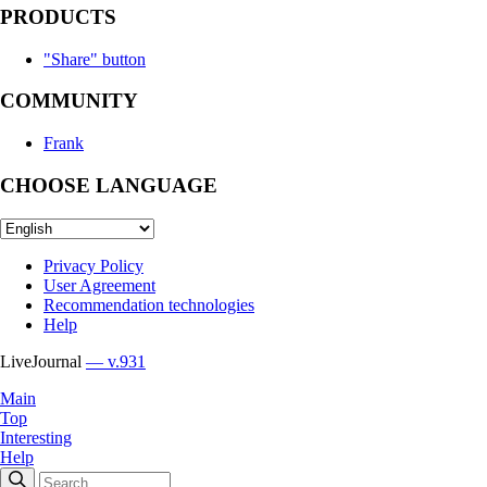
PRODUCTS
"Share" button
COMMUNITY
Frank
CHOOSE LANGUAGE
Privacy Policy
User Agreement
Recommendation technologies
Help
LiveJournal
— v.931
Main
Top
Interesting
Help