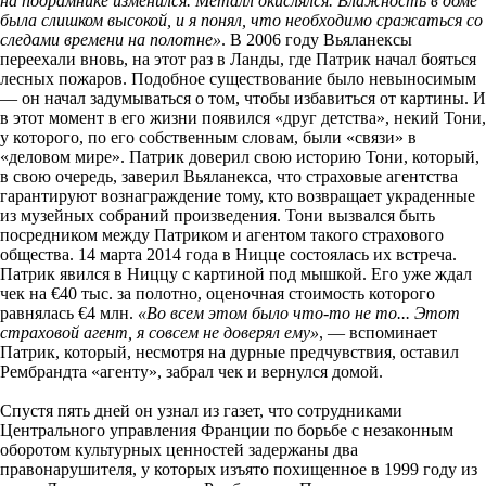
на подрамнике изменился. Металл окислялся. Влажность в доме
была слишком высокой, и я понял, что необходимо сражаться со
следами времени на полотне»
. В 2006 году Вьяланексы
переехали вновь, на этот раз в Ланды, где Патрик начал бояться
лесных пожаров. Подобное существование было невыносимым
— он начал задумываться о том, чтобы избавиться от картины. И
в этот момент в его жизни появился «друг детства», некий Тони,
у которого, по его собственным словам, были «связи» в
«деловом мире». Патрик доверил свою историю Тони, который,
в свою очередь, заверил Вьяланекса, что страховые агентства
гарантируют вознаграждение тому, кто возвращает украденные
из музейных собраний произведения. Тони вызвался быть
посредником между Патриком и агентом такого страхового
общества. 14 марта 2014 года в Ницце состоялась их встреча.
Патрик явился в Ниццу с картиной под мышкой. Его уже ждал
чек на €40 тыс. за полотно, оценочная стоимость которого
равнялась €4 млн.
«Во всем этом было что-то не то... Этот
страховой агент, я совсем не доверял ему»
, — вспоминает
Патрик, который, несмотря на дурные предчувствия, оставил
Рембрандта «агенту», забрал чек и вернулся домой.
Спустя пять дней он узнал из газет, что сотрудниками
Центрального управления Франции по борьбе с незаконным
оборотом культурных ценностей задержаны два
правонарушителя, у которых изъято похищенное в 1999 году из