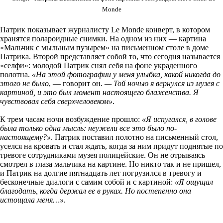
Monde
Патрик показывает журналисту Le Monde конверт, в котором
хранятся полароидные снимки. На одном из них — картина
«Мальчик с мыльным пузырем» на письменном столе в доме
Патрика. Второй представляет собой то, что сегодня называется
«селфи»: молодой Патрик снял себя на фоне украденного
полотна.
«На этой фотографии у меня улыбка, какой никогда до
этого не было
, — говорит он.
— Той ночью я вернулся из музея с
картиной, и это был момент настоящего блаженства. Я
чувствовал себя сверхчеловеком»
.
К трем часам ночи возбуждение прошло:
«Я испугался, в голове
была только одна мысль: неужели все это было по-
настоящему?»
. Патрик поставил полотно на письменный стол,
уселся на кровать и стал ждать, когда за ним придут поднятые по
тревоге сотрудниками музея полицейские. Он не отрываясь
смотрел в глаза мальчика на картине. Но никто так и не пришел,
и Патрик на долгие пятнадцать лет погрузился в тревогу и
бесконечные диалоги с самим собой и с картиной:
«Я ощущал
благодать, когда держал ее в руках. Но постепенно она
истощала меня…»
.