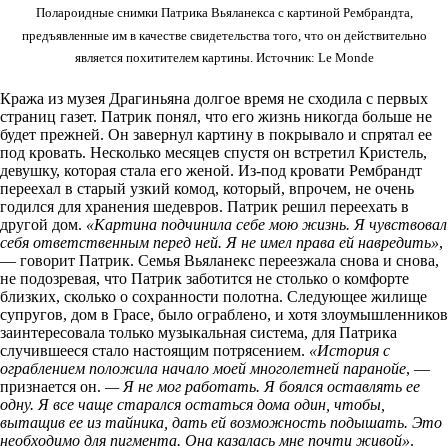
Полароидные снимки Патрика Вьяланекса с картиной Рембрандта,
предъявленные им в качестве свидетельства того, что он действительно
является похитителем картины. Источник: Le Monde
Кража из музея Драгиньяна долгое время не сходила с первых
страниц газет. Патрик понял, что его жизнь никогда больше не
будет прежней. Он завернул картину в покрывало и спрятал ее
под кровать. Несколько месяцев спустя он встретил Кристель,
девушку, которая стала его женой. Из-под кровати Рембрандт
переехал в старый узкий комод, который, впрочем, не очень
годился для хранения шедевров. Патрик решил переехать в
другой дом.
«Картина подчинила себе мою жизнь. Я чувствовал
себя ответственным перед ней. Я не имел права ей навредить»
,
— говорит Патрик. Семья Вьяланекс переезжала снова и снова,
не подозревая, что Патрик заботится не столько о комфорте
близких, сколько о сохранности полотна. Следующее жилище
супругов, дом в Грасе, было ограблено, и хотя злоумышленников
заинтересовала только музыкальная система, для Патрика
случившееся стало настоящим потрясением.
«История с
ограблением положила начало моей многолетней паранойе
, —
признается он.
— Я не мог работать. Я боялся оставлять ее
одну. Я все чаще старался остаться дома один, чтобы,
вытащив ее из тайника, дать ей возможность подышать. Это
необходимо для пигмента. Она казалась мне почти живой»
.