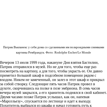
Патрик Вьяланекс у себя дома со сделанными им полароидными снимками
картины Рембрандта. Фото: Rodolphe Escher/Le Monde
Вечером 13 июля 1999 года, накануне Дня взятия Бастилии,
Патрик отправился в музей. Но не для того, чтобы еще раз
посмотреть на картину, а для того, чтобы украсть ее. Он давно
приметил большой шкаф в подсобном помещении рядом с
входом. Никем не замеченный, он залез в этот шкаф и прикрыл
за собой створку. Следующие пять часов Патрик провел в
духоте, скорчившись на полке в позе эмбриона. В семь часов
вечера музей закрылся, а его хранитель поднялся в свой кабинет.
Двумя часами позже Патрик услышал, как он, напевая
«Марсельезу», спускается по лестнице и идет к выходу.
Похититель выбрался из шкафа и начал готовить путь к