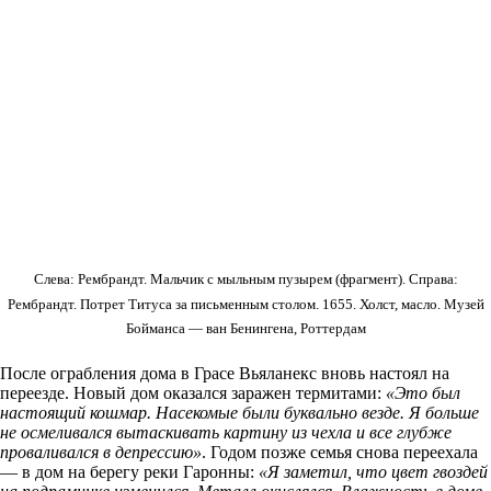
Слева: Рембрандт. Мальчик с мыльным пузырем (фрагмент). Справа:
Рембрандт. Потрет Титуса за письменным столом. 1655. Холст, масло. Музей
Бойманса — ван Бенингена, Роттердам
После ограбления дома в Грасе Вьяланекс вновь настоял на
переезде. Новый дом оказался заражен термитами:
«Это был
настоящий кошмар. Насекомые были буквально везде. Я больше
не осмеливался вытаскивать картину из чехла и все глубже
проваливался в депрессию»
. Годом позже семья снова переехала
— в дом на берегу реки Гаронны:
«Я заметил, что цвет гвоздей