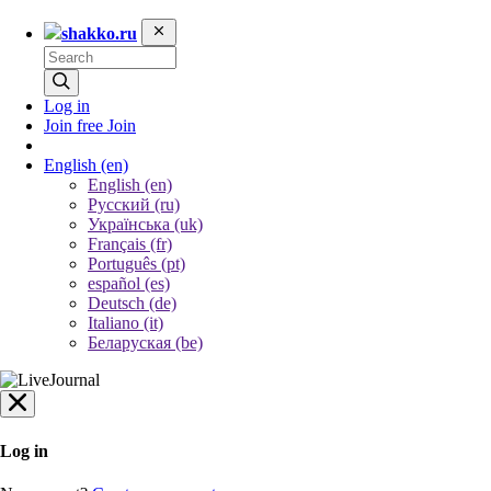
shakko.ru
Log in
Join free
Join
English
(en)
English (en)
Русский (ru)
Українська (uk)
Français (fr)
Português (pt)
español (es)
Deutsch (de)
Italiano (it)
Беларуская (be)
Log in