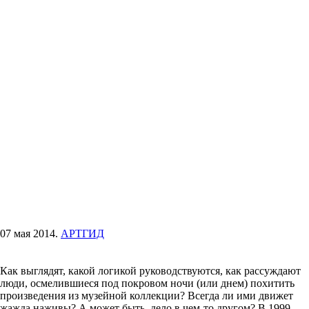
07 мая 2014.
АРТГИД
Как выглядят, какой логикой руководствуются, как рассуждают
люди, осмелившиеся под покровом ночи (или днем) похитить
произведения из музейной коллекции? Всегда ли ими движет
жажда наживы? А может быть, дело в чем-то другом? В 1999