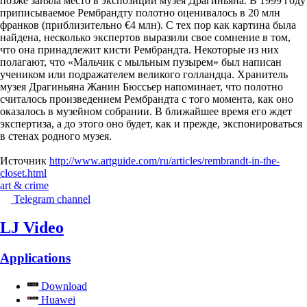
позже заняла место в экспозиции музея Драгиньяна. В 1999 году
приписываемое Рембрандту полотно оценивалось в 20 млн
франков (приблизительно €4 млн). С тех пор как картина была
найдена, несколько экспертов выразили свое сомнение в том,
что она принадлежит кисти Рембрандта. Некоторые из них
полагают, что «Мальчик с мыльным пузырем» был написан
учеником или подражателем великого голландца. Хранитель
музея Драгиньяна Жанин Бюссьер напоминает, что полотно
считалось произведением Рембрандта с того момента, как оно
оказалось в музейном собрании. В ближайшее время его ждет
экспертиза, а до этого оно будет, как и прежде, экспонироваться
в стенах родного музея.
Источник
http://www.artguide.com/ru/articles/rembrandt-in-the-
closet.html
art & crime
Telegram channel
LJ Video
Applications
Download
Huawei