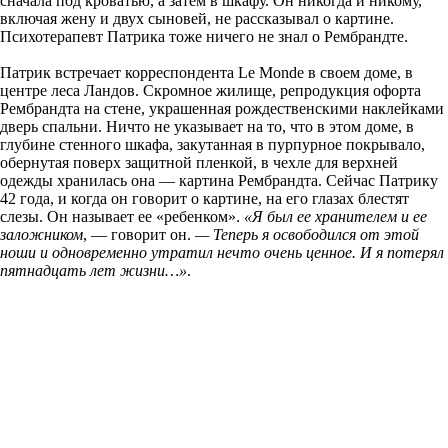
сначала под кроватью, а затем в шкафу. Он никогда и никому,
включая жену и двух сыновей, не рассказывал о картине.
Психотерапевт Патрика тоже ничего не знал о Рембрандте.
Патрик встречает корреспондента Le Monde в своем доме, в
центре леса Ландов. Скромное жилище, репродукция офорта
Рембрандта на стене, украшенная рождественскими наклейками
дверь спальни. Ничто не указывает на то, что в этом доме, в
глубине стенного шкафа, закутанная в пурпурное покрывало,
обернутая поверх защитной пленкой, в чехле для верхней
одежды хранилась она — картина Рембрандта. Сейчас Патрику
42 года, и когда он говорит о картине, на его глазах блестят
слезы. Он называет ее «ребенком».
«Я был ее хранителем и ее
заложником
, — говорит он.
— Теперь я освободился от этой
ноши и одновременно утратил нечто очень ценное. И я потерял
пятнадцать лет жизни…»
.