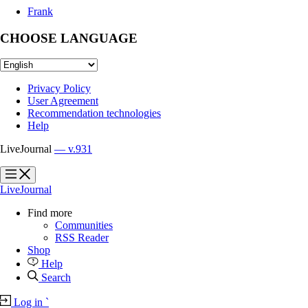
Frank
CHOOSE LANGUAGE
Privacy Policy
User Agreement
Recommendation technologies
Help
LiveJournal
— v.931
?
?
LiveJournal
Find more
Communities
RSS Reader
Shop
Help
Search
Log in
`