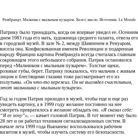
Рембрандт. Мальчик с мыльным пузырем. Холст, масло. Источник: Le Monde
Патрику было тринадцать, когда он впервые увидел ее. Осенним
днем 1983 года его мать, художница среднего таланта, отвела его
в городской музей. В зале № 2, между Шампенем и Ренуаром,
висела она. Конфискованная именем Революции и подаренная
народу Франции картина Рембрандта всегда считалась главным
сокровищем этого небольшого собрания. Патрик остановился
перед «Мальчиком с мыльным пузырем». Толстые щеки,
розовые губы, берет. Патрику показалось, что мальчик с живым
лицом и блестящими глазами тоже рассматривает его из
полутьмы.
«Он что-то пережил. Он не выглядел счастливым,
этот мальчишка с мыльным пузырем»
.
Год за годом Патрик приходил в музей, чтобы еще и еще раз
увидеть картину, а в 1999 году желание постоянно на нее
смотреть превратилось в желание обладать ею.
«Я сказал себе:
“Я ее хочу”»
, — качает головой Патрик. В тот момент ему было
28 лет и он работал техником сигнализационных систем. В
начале лета 1999 года Вьяланекс воспользовался рабочим
визитом в музей, чтобы изучить систему его безопасности.