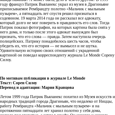
году француз Патрик Вьяланекс украл из музея в Драгиньяне
приписываемое Рембрандту полотно «Мальчик с мыльным
пузырем», а пятнадцать лет спустя решил признаться в
содеянном. 19 марта 2014 года он рассказал все адвокату,
который долго не мог поверить в правдивость его слов. Тогда
Патрик показал фотографии, на которых картина была снята у
него дома, и только после этого адвокат вынужден был
признать, что его слова — правда. Затем наступила очередь
полицейских. Патрику понадобилось шесть часов, чтобы
убедить их, что его история — не вымысел и не шутка.
Удивительную историю своих отношений с украденной
картиной он поведал корреспонденту журнала Le Monde Сорену
Силоу.
По мотивам публикации в журнале Le Monde
Текст: Сорен Силоу
Перевод и адаптация: Мария Кравцова
Летом 1999 года Патрик Вьяланекс похитил из Музея искусств и
народных традиций города Драгиньян, что недалеко от Ниццы,
работу Рембрандта «Мальчик с мыльным пузырем» и на
протяжении пятнадцати лет хранил полотно у себя дома,