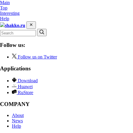
Main
Top
Interesting
Help
shakko.ru
Follow us:
Follow us on Twitter
Applications
Download
Huawei
RuStore
COMPANY
About
News
Help