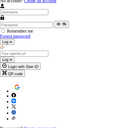
No account?
Create an account
Remember me
Forgot password
Log in
Log in
Login with Sber ID
QR code