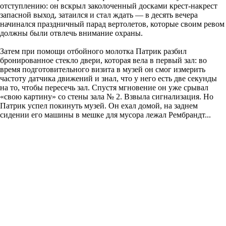
отступлению: он вскрыл заколоченный досками крест-накрест
запасной выход, затаился и стал ждать — в десять вечера
начинался праздничный парад вертолетов, которые своим ревом
должны были отвлечь внимание охраны.
Затем при помощи отбойного молотка Патрик разбил
бронированное стекло двери, которая вела в первый зал: во
время подготовительного визита в музей он смог измерить
частоту датчика движений и знал, что у него есть две секунды
на то, чтобы пересечь зал. Спустя мгновение он уже срывал
«свою картину» со стены зала № 2. Взвыла сигнализация. Но
Патрик успел покинуть музей. Он ехал домой, на заднем
сидении его машины в мешке для мусора лежал Рембрандт...