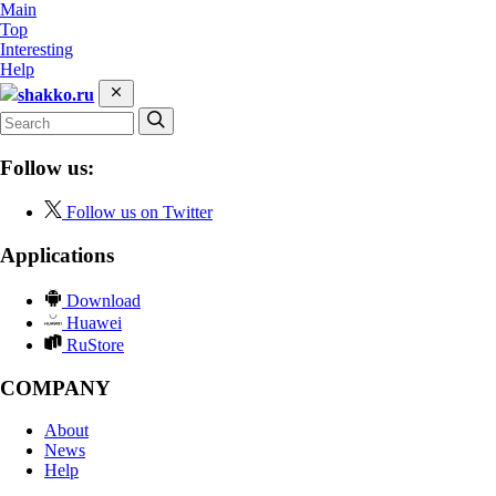
Main
Top
Interesting
Help
shakko.ru
Follow us:
Follow us on Twitter
Applications
Download
Huawei
RuStore
COMPANY
About
News
Help