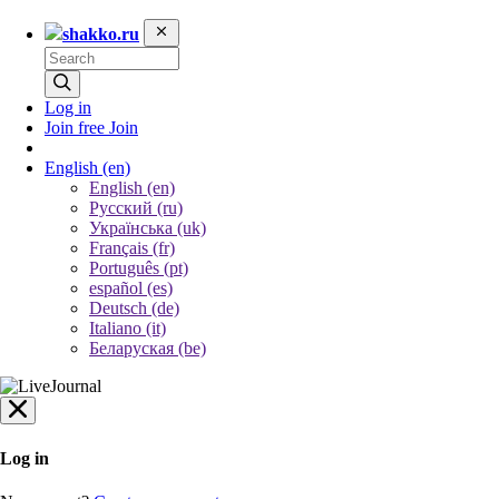
shakko.ru
Log in
Join free
Join
English
(en)
English (en)
Русский (ru)
Українська (uk)
Français (fr)
Português (pt)
español (es)
Deutsch (de)
Italiano (it)
Беларуская (be)
Log in