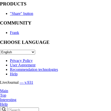
PRODUCTS
"Share" button
COMMUNITY
Frank
CHOOSE LANGUAGE
Privacy Policy
User Agreement
Recommendation technologies
Help
LiveJournal
— v.931
Main
Top
Interesting
Help