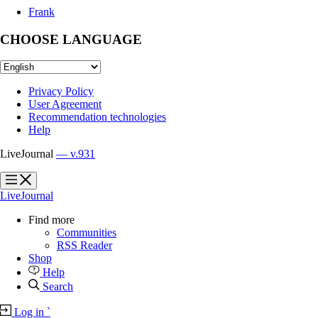
Frank
CHOOSE LANGUAGE
Privacy Policy
User Agreement
Recommendation technologies
Help
LiveJournal
— v.931
?
?
LiveJournal
Find more
Communities
RSS Reader
Shop
Help
Search
Log in
`