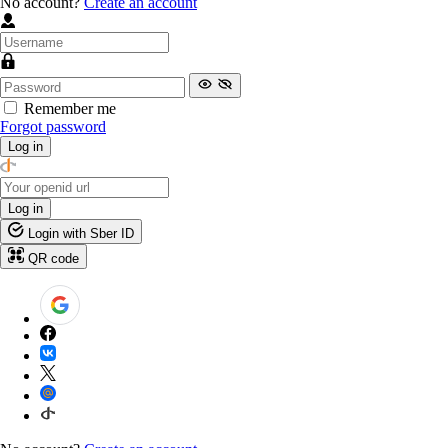
No account?
Create an account
Remember me
Forgot password
Log in
Log in
Login with Sber ID
QR code