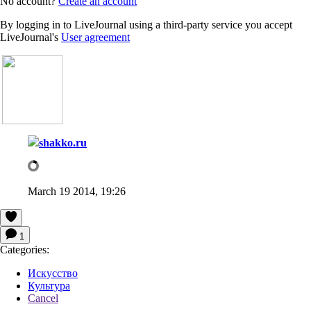
No account?
Create an account
By logging in to LiveJournal using a third-party service you accept
LiveJournal's
User agreement
shakko.ru
March 19 2014, 19:26
1
Categories:
Искусство
Культура
Cancel