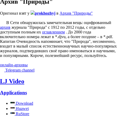
Архив "Природы"
Оригинал взят у
prokhozhyj
в
Архив "Природы"
В Сети обнаружилась замечательная вещь: оцифрованный
архив
журнала "Природа" с 1912 по 2012 годы, с отдельно
доступным полным их
оглавлением
. До 2000 года
включительно номера лежат в *.djvu, а более поздние – в *.pdf.
Капитан Очевидность напоминает, что "Природа", несомненно,
входит в малый список естественнонаучных научно-популярных
журналов, подтвердивших своё право именоваться и научными,
и популярными. Короче, полезнейший ресурс, пользуйтесь.
онлайн-архивы
Telegram channel
LJ Video
Applications
Download
Huawei
RuStore