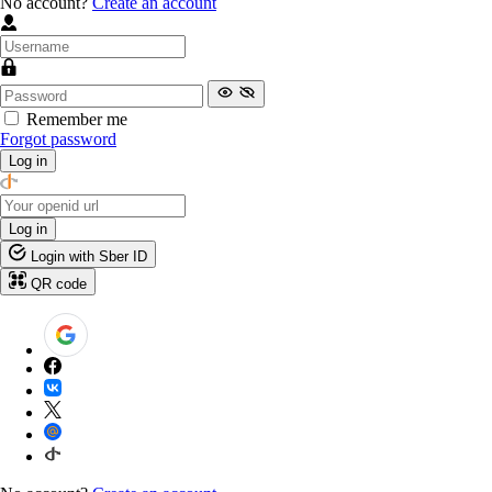
No account?
Create an account
Remember me
Forgot password
Log in
Log in
Login with Sber ID
QR code