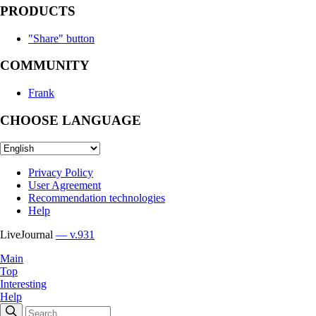
PRODUCTS
"Share" button
COMMUNITY
Frank
CHOOSE LANGUAGE
Privacy Policy
User Agreement
Recommendation technologies
Help
LiveJournal
— v.931
Main
Top
Interesting
Help