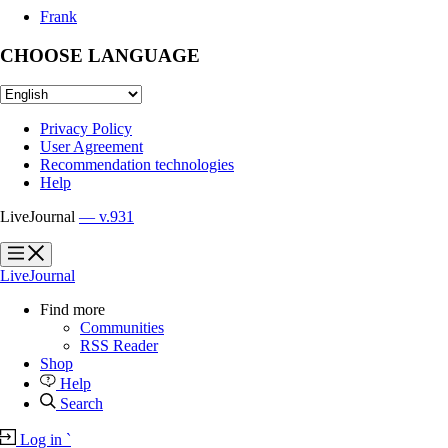
Frank
CHOOSE LANGUAGE
Privacy Policy
User Agreement
Recommendation technologies
Help
LiveJournal
— v.931
?
?
LiveJournal
Find more
Communities
RSS Reader
Shop
Help
Search
Log in
`