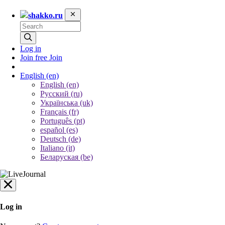
shakko.ru
Log in
Join free
Join
English
(en)
English (en)
Русский (ru)
Українська (uk)
Français (fr)
Português (pt)
español (es)
Deutsch (de)
Italiano (it)
Беларуская (be)
Log in