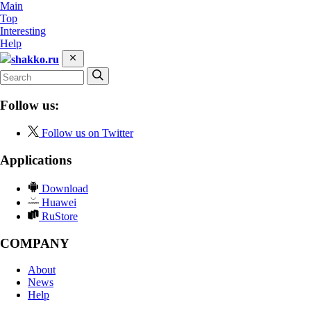
Main
Top
Interesting
Help
shakko.ru
Follow us:
Follow us on Twitter
Applications
Download
Huawei
RuStore
COMPANY
About
News
Help