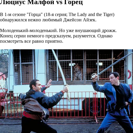
Люциус Малфой vs Горец
В 1-м сезоне "Горца" (18-я серия; The Lady and the Tiger)
обнаружился нежно любимый Джейсон Айзек.
Молоденький-молоденький. Но уже внушающий дрожж.
Конец серии немного предсказуем, разумеется. Однако
посмотреть все равно приятно.