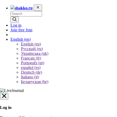
shakko.ru
Log in
Join free
Join
English
(en)
English (en)
Русский (ru)
Українська (uk)
Français (fr)
Português (pt)
español (es)
Deutsch (de)
Italiano (it)
Беларуская (be)
Log in