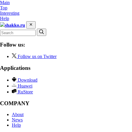
Main
Top
Interesting
Help
shakko.ru
Follow us:
Follow us on Twitter
Applications
Download
Huawei
RuStore
COMPANY
About
News
Help