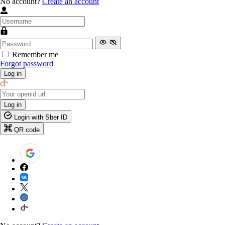
No account?
Create an account
Remember me
Forgot password
Log in
Log in
Login with Sber ID
QR code