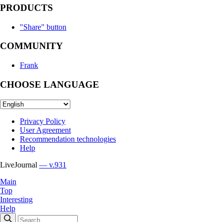
PRODUCTS
"Share" button
COMMUNITY
Frank
CHOOSE LANGUAGE
Privacy Policy
User Agreement
Recommendation technologies
Help
LiveJournal
— v.931
Main
Top
Interesting
Help