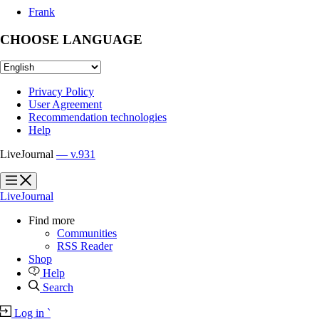
Frank
CHOOSE LANGUAGE
Privacy Policy
User Agreement
Recommendation technologies
Help
LiveJournal
— v.931
?
?
LiveJournal
Find more
Communities
RSS Reader
Shop
Help
Search
Log in
`