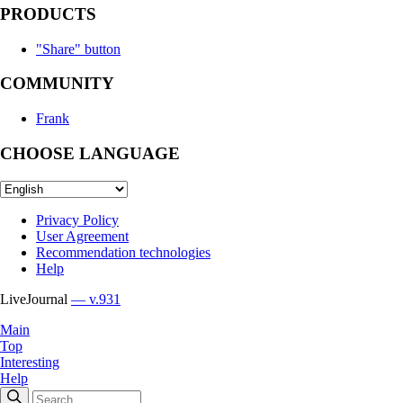
PRODUCTS
"Share" button
COMMUNITY
Frank
CHOOSE LANGUAGE
Privacy Policy
User Agreement
Recommendation technologies
Help
LiveJournal
— v.931
Main
Top
Interesting
Help