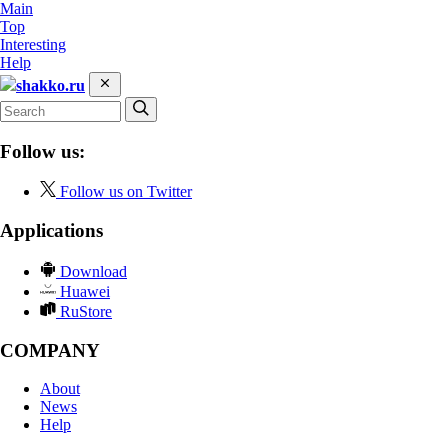
Main
Top
Interesting
Help
shakko.ru
Follow us:
Follow us on Twitter
Applications
Download
Huawei
RuStore
COMPANY
About
News
Help