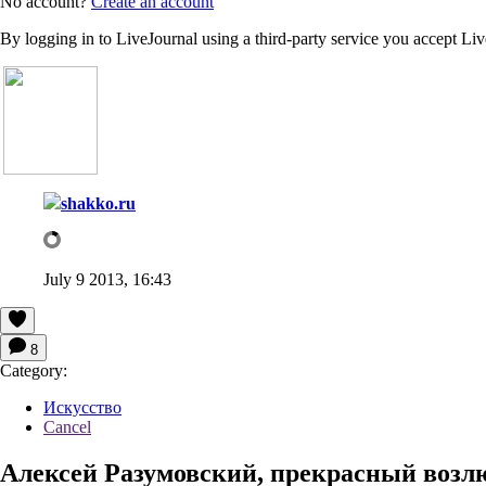
No account?
Create an account
By logging in to LiveJournal using a third-party service you accept Li
shakko.ru
July 9 2013, 16:43
8
Category:
Искусство
Cancel
Алексей Разумовский, прекрасный воз