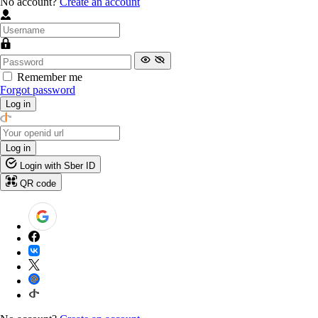
No account?
Create an account
Remember me
Forgot password
Log in
Log in
Login with Sber ID
QR code