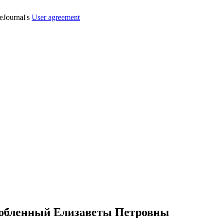
veJournal's
User agreement
любленный Елизаветы Петровны