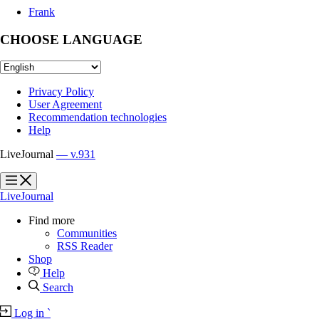
Frank
CHOOSE LANGUAGE
Privacy Policy
User Agreement
Recommendation technologies
Help
LiveJournal
— v.931
?
?
LiveJournal
Find more
Communities
RSS Reader
Shop
Help
Search
Log in
`