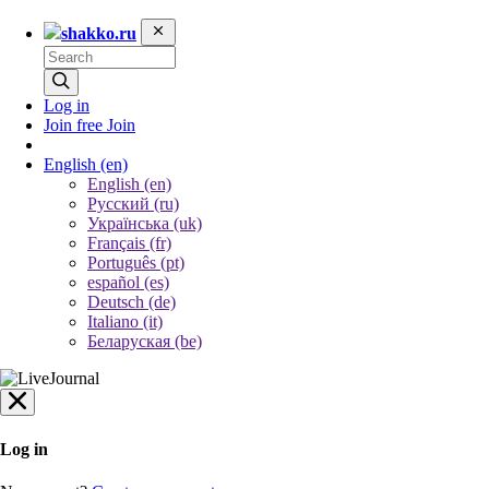
shakko.ru
Log in
Join free
Join
English
(en)
English (en)
Русский (ru)
Українська (uk)
Français (fr)
Português (pt)
español (es)
Deutsch (de)
Italiano (it)
Беларуская (be)
Log in