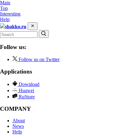
Main
Top
Interesting
Help
shakko.ru
Follow us:
Follow us on Twitter
Applications
Download
Huawei
RuStore
COMPANY
About
News
Help