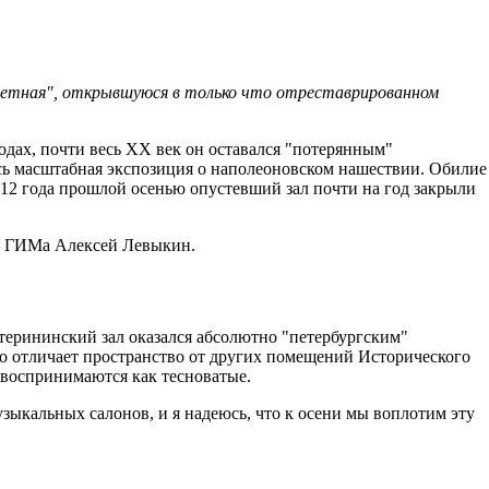
ретная", открывшуюся в только что отреставрированном
дах, почти весь ХХ век он оставался "потерянным"
ась масштабная экспозиция о наполеоновском нашествии. Обилие
812 года прошлой осенью опустевший зал почти на год закрыли
тор ГИМа Алексей Левыкин.
терининский зал оказался абсолютно "петербургским"
о отличает пространство от других помещений Исторического
а воспринимаются как тесноватые.
узыкальных салонов, и я надеюсь, что к осени мы воплотим эту