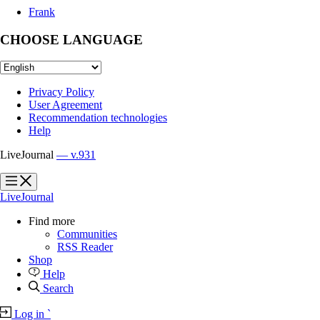
Frank
CHOOSE LANGUAGE
Privacy Policy
User Agreement
Recommendation technologies
Help
LiveJournal
— v.931
?
?
LiveJournal
Find more
Communities
RSS Reader
Shop
Help
Search
Log in
`