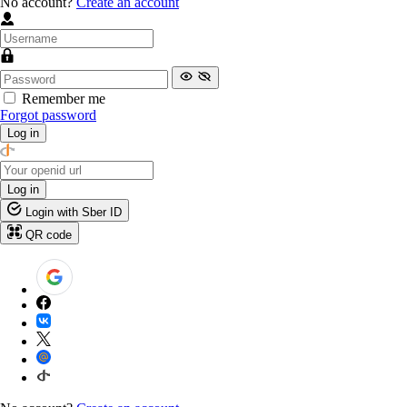
No account?
Create an account
Remember me
Forgot password
Log in
Log in
Login with Sber ID
QR code