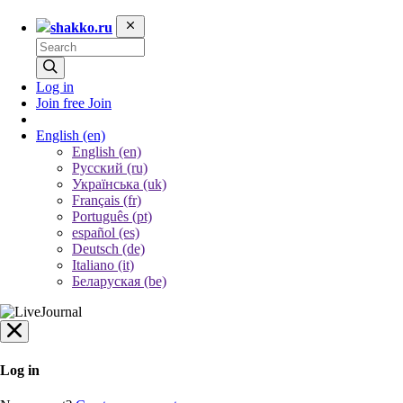
shakko.ru
Log in
Join free
Join
English
(en)
English (en)
Русский (ru)
Українська (uk)
Français (fr)
Português (pt)
español (es)
Deutsch (de)
Italiano (it)
Беларуская (be)
Log in