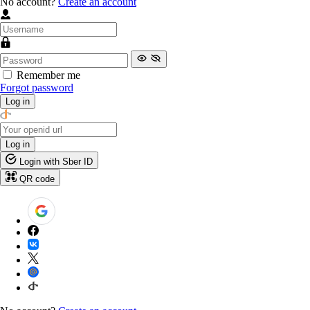
No account?
Create an account
Remember me
Forgot password
Log in
Log in
Login with Sber ID
QR code