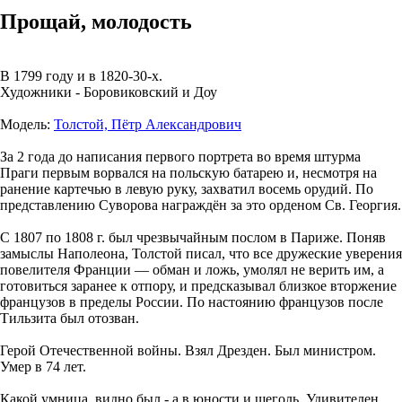
Прощай, молодость
В 1799 году и в 1820-30-х.
Художники - Боровиковский и Доу
Модель:
Толстой, Пётр Александрович
За 2 года до написания первого портрета во время штурма
Праги первым ворвался на польскую батарею и, несмотря на
ранение картечью в левую руку, захватил восемь орудий. По
представлению Суворова награждён за это орденом Св. Георгия.
С 1807 по 1808 г. был чрезвычайным послом в Париже. Поняв
замыслы Наполеона, Толстой писал, что все дружеские уверения
повелителя Франции — обман и ложь, умолял не верить им, а
готовиться заранее к отпору, и предсказывал близкое вторжение
французов в пределы России. По настоянию французов после
Тильзита был отозван.
Герой Отечественной войны. Взял Дрезден. Был министром.
Умер в 74 лет.
Какой умница, видно был - а в юности и щеголь. Удивителен