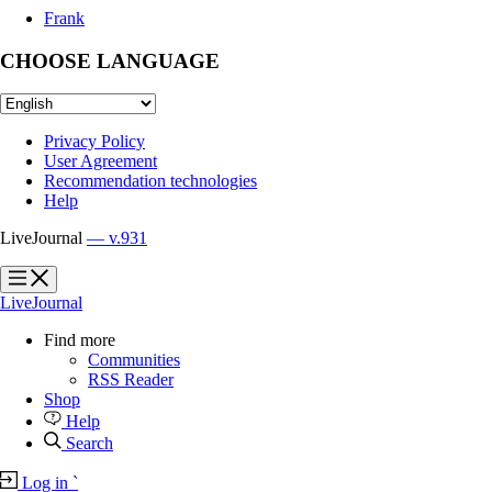
Frank
CHOOSE LANGUAGE
Privacy Policy
User Agreement
Recommendation technologies
Help
LiveJournal
— v.931
?
?
LiveJournal
Find more
Communities
RSS Reader
Shop
Help
Search
Log in
`