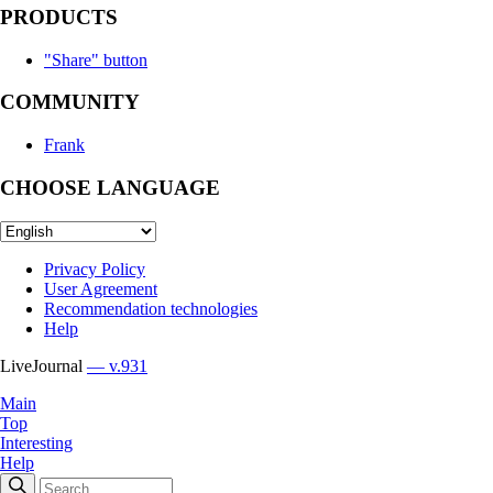
PRODUCTS
"Share" button
COMMUNITY
Frank
CHOOSE LANGUAGE
Privacy Policy
User Agreement
Recommendation technologies
Help
LiveJournal
— v.931
Main
Top
Interesting
Help