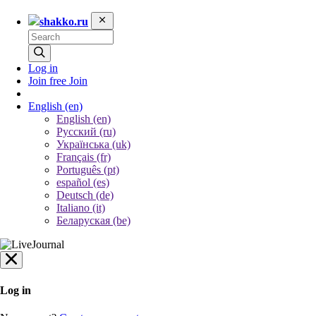
shakko.ru
Log in
Join free
Join
English
(en)
English (en)
Русский (ru)
Українська (uk)
Français (fr)
Português (pt)
español (es)
Deutsch (de)
Italiano (it)
Беларуская (be)
Log in