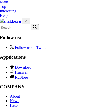
Main
Top
Interesting
Help
shakko.ru
Follow us:
Follow us on Twitter
Applications
Download
Huawei
RuStore
COMPANY
About
News
Help