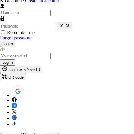
No account?
Create an account
Remember me
Forgot password
Log in
Log in
Login with Sber ID
QR code