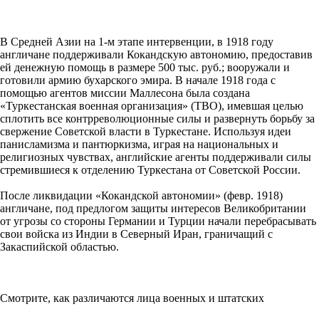
В Средней Азии на 1-м этапе интервенции, в 1918 году
англичане поддерживали Кокандскую автономию, предоставив
ей денежную помощь в размере 500 тыс. руб.; вооружали и
готовили армию бухарского эмира. В начале 1918 года с
помощью агентов миссии Маллесона была создана
«Туркестанская военная организация» (ТВО), имевшая целью
сплотить все контрреволюционные силы и развернуть борьбу за
свержение Советской власти в Туркестане. Используя идеи
панисламизма и пантюркизма, играя на национальных и
религиозных чувствах, английские агенты поддерживали силы
стремившиеся к отделению Туркестана от Советской России.
После ликвидации «Кокандской автономии» (февр. 1918)
англичане, под предлогом защиты интересов Великобритании
от угрозы со стороны Германии и Турции начали перебрасывать
свои войска из Индии в Северный Иран, граничащий с
Закаспийской областью.
Смотрите, как различаются лица военных и штатских