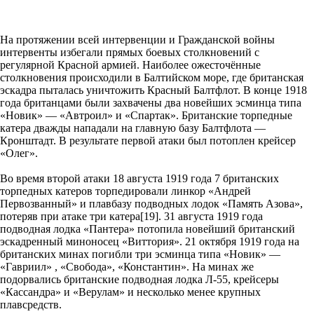
На протяжении всей интервенции и Гражданской войны
интервенты избегали прямых боевых столкновений с
регулярной Красной армией. Наиболее ожесточённые
столкновения происходили в Балтийском море, где британская
эскадра пыталась уничтожить Красный Балтфлот. В конце 1918
года британцами были захвачены два новейших эсминца типа
«Новик» — «Автроил» и «Спартак». Британские торпедные
катера дважды нападали на главную базу Балтфлота —
Кронштадт. В результате первой атаки был потоплен крейсер
«Олег».
Во время второй атаки 18 августа 1919 года 7 британских
торпедных катеров торпедировали линкор «Андрей
Первозванный» и плавбазу подводных лодок «Память Азова»,
потеряв при атаке три катера[19]. 31 августа 1919 года
подводная лодка «Пантера» потопила новейший британский
эскадренный миноносец «Виттория». 21 октября 1919 года на
британских минах погибли три эсминца типа «Новик» —
«Гавриил» , «Свобода», «Константин». На минах же
подорвались британские подводная лодка Л-55, крейсеры
«Кассандра» и «Верулам» и несколько менее крупных
плавсредств.