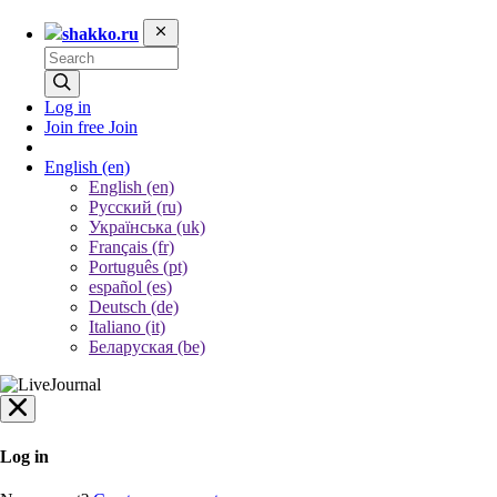
shakko.ru
Log in
Join free
Join
English
(en)
English (en)
Русский (ru)
Українська (uk)
Français (fr)
Português (pt)
español (es)
Deutsch (de)
Italiano (it)
Беларуская (be)
Log in