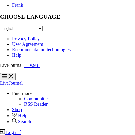
Frank
CHOOSE LANGUAGE
Privacy Policy
User Agreement
Recommendation technologies
Help
LiveJournal
— v.931
?
?
LiveJournal
Find more
Communities
RSS Reader
Shop
Help
Search
Log in
`