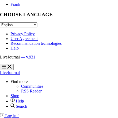
Frank
CHOOSE LANGUAGE
Privacy Policy
User Agreement
Recommendation technologies
Help
LiveJournal
— v.931
?
?
LiveJournal
Find more
Communities
RSS Reader
Shop
Help
Search
Log in
`