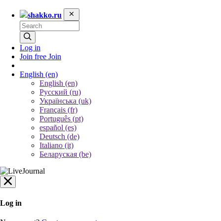
shakko.ru
Log in
Join free
Join
English
(en)
English (en)
Русский (ru)
Українська (uk)
Français (fr)
Português (pt)
español (es)
Deutsch (de)
Italiano (it)
Беларуская (be)
Log in