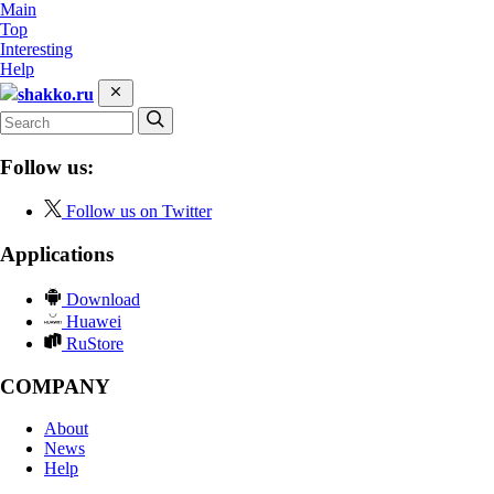
Main
Top
Interesting
Help
shakko.ru
Follow us:
Follow us on Twitter
Applications
Download
Huawei
RuStore
COMPANY
About
News
Help