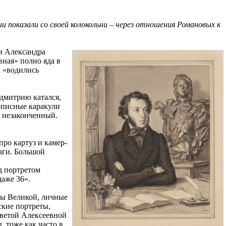
 показали со своей колокольни – через отношения Романовых к
ен Александра
ная» полно яда в
а «водились
едмитрию катался,
описные каракули
, незаконченный.
про картуз и камер-
аги. Большой
д портретом
даже 36».
ны Великой, личные
ские портреты,
заветой Алексеевной
, тоже как часто в