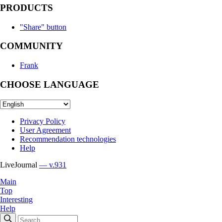
PRODUCTS
"Share" button
COMMUNITY
Frank
CHOOSE LANGUAGE
Privacy Policy
User Agreement
Recommendation technologies
Help
LiveJournal
— v.931
Main
Top
Interesting
Help