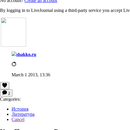
No account?
Create an account
By logging in to LiveJournal using a third-party service you accept Li
shakko.ru
March 1 2013, 13:36
2
Categories:
История
Литература
Cancel