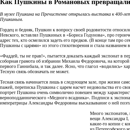
Как Пушкины в Романовых превращали
В музее Пушкина на Пречистенке открылась выставка к 400-лет
Пушкиным.
Гордец и бедняк, Пушкин к вопросу своей родовитости относилс
Невского, вставлял Пушкиных в «Бориса Годунова», про героич
адрес тех, кто осмелился задеть его предков. (В конце там про 
Пушкины с царями» из этого стихотворения и стала названием 
«Фаддей, ты не прав!», пытается доказать каждый экспонат в п
соборная грамота об избрании Михаила Федоровича, на которо
первого Ганнибала, и так далее. Ясно, что глагол «водились» х
Тесную связь обозначать не может.
Тесная связь начинается лишь в следующем зале, при жизни само
пажей, переписка Пушкина с царем насчет недовольства его сво
портрет Пушкина очень символично повешен между характерист
верноподданнического «Медного всадника». Подписи к экспоната
императрицы Александры Федоровны высказывание о ней поэта: 
Много экспонатов,
вещи Александра I,
какие-то копии с к
из Петергофского м