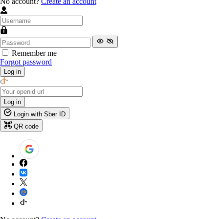
No account?
Create an account
Remember me
Forgot password
Log in
Log in
Login with Sber ID
QR code