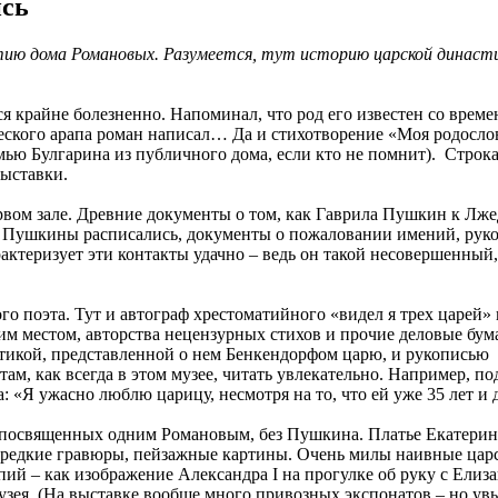
сь
ию дома Романовых. Разумеется, тут историю царской династии
я крайне болезненно. Напоминал, что род его известен со врем
еского арапа роман написал… Да и стихотворение «Моя родослов
семью Булгарина из публичного дома, если кто не помнит). Строк
выставки.
ервом зале. Древние документы о том, как Гаврила Пушкин к Лж
й Пушкины расписались, документы о пожаловании имений, рук
арактеризует эти контакты удачно – ведь он такой несовершенный
го поэта. Тут и автограф хрестоматийного «видел я трех царей» 
им местом, авторства нецензурных стихов и прочие деловые бум
икой, представленной о нем Бенкендорфом царю, и рукописью
м, как всегда в этом музее, читать увлекательно. Например, по
«Я ужасно люблю царицу, несмотря на то, что ей уже 35 лет и 
 посвященных одним Романовым, без Пушкина. Платье Екатери
 редкие гравюры, пейзажные картины. Очень милы наивные цар
опий – как изображение Александра I на прогулке об руку с Ели
узея. (На выставке вообще много привозных экспонатов – но увы