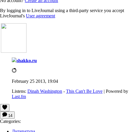
No account?
Create an account
By logging in to LiveJournal using a third-party service you accept
LiveJournal's
User agreement
shakko.ru
February 25 2013, 19:04
Listens:
Dinah Washington
-
This Can't Be Love
| Powered by
Last.fm
14
Categories:
Литература