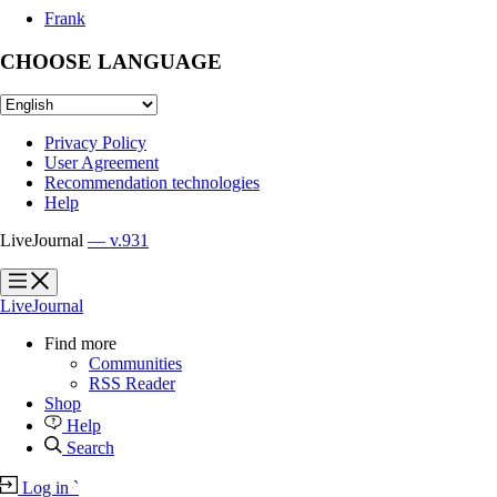
Frank
CHOOSE LANGUAGE
Privacy Policy
User Agreement
Recommendation technologies
Help
LiveJournal
— v.931
?
?
LiveJournal
Find more
Communities
RSS Reader
Shop
Help
Search
Log in
`