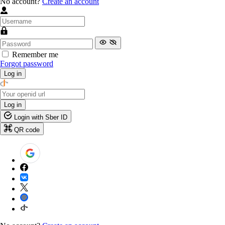
No account?
Create an account
Remember me
Forgot password
Log in
Log in
Login with Sber ID
QR code