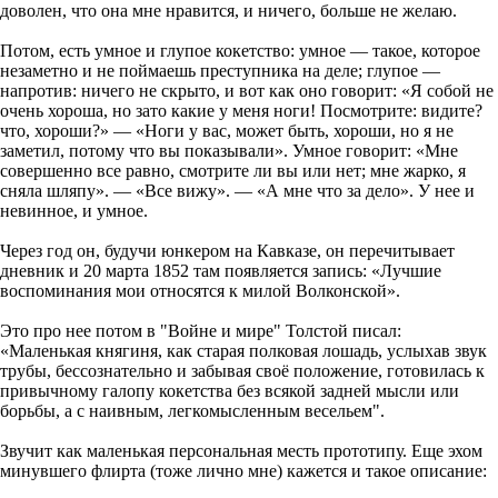
доволен, что она мне нравится, и ничего, больше не желаю.
Потом, есть умное и глупое кокетство: умное — такое, которое
незаметно и не поймаешь преступника на деле; глупое —
напротив: ничего не скрыто, и вот как оно говорит: «Я собой не
очень хороша, но зато какие у меня ноги! Посмотрите: видите?
что, хороши?» — «Ноги у вас, может быть, хороши, но я не
заметил, потому что вы показывали». Умное говорит: «Мне
совершенно все равно, смотрите ли вы или нет; мне жарко, я
сняла шляпу». — «Все вижу». — «А мне что за дело». У нее и
невинное, и умное.
Через год он, будучи юнкером на Кавказе, он перечитывает
дневник и 20 марта 1852 там появляется запись: «Лучшие
воспоминания мои относятся к милой Волконской».
Это про нее потом в "Войне и мире" Толстой писал:
«Маленькая княгиня, как старая полковая лошадь, услыхав звук
трубы, бессознательно и забывая своё положение, готовилась к
привычному галопу кокетства без всякой задней мысли или
борьбы, а с наивным, легкомысленным весельем".
Звучит как маленькая персональная месть прототипу. Еще эхом
минувшего флирта (тоже лично мне) кажется и такое описание: