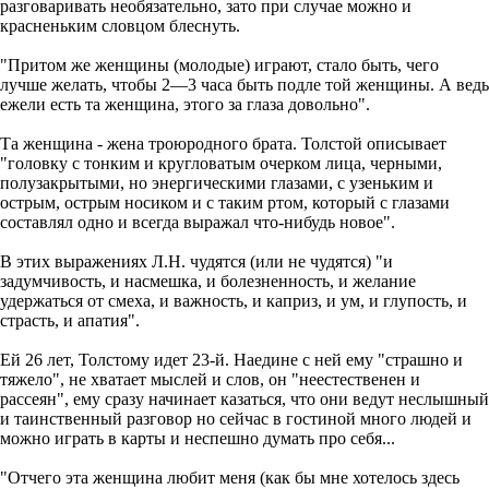
разговаривать необязательно, зато при случае можно и
красненьким словцом блеснуть.
"Притом же женщины (молодые) играют, стало быть, чего
лучше желать, чтобы 2—3 часа быть подле той женщины. А ведь
ежели есть та женщина, этого за глаза довольно".
Та женщина - жена троюродного брата. Толстой описывает
"головку с тонким и кругловатым очерком лица, черными,
полузакрытыми, но энергическими глазами, с узеньким и
острым, острым носиком и с таким ртом, который с глазами
составлял одно и всегда выражал что-нибудь новое".
В этих выражениях Л.Н. чудятся (или не чудятся) "и
задумчивость, и насмешка, и болезненность, и желание
удержаться от смеха, и важность, и каприз, и ум, и глупость, и
страсть, и апатия".
Ей 26 лет, Толстому идет 23-й. Наедине с ней ему "страшно и
тяжело", не хватает мыслей и слов, он "неестественен и
рассеян", ему сразу начинает казаться, что они ведут неслышный
и таинственный разговор но сейчас в гостиной много людей и
можно играть в карты и неспешно думать про себя...
"Отчего эта женщина любит меня (как бы мне хотелось здесь