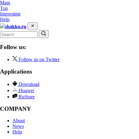
Main
Top
Interesting
Help
shakko.ru
Follow us:
Follow us on Twitter
Applications
Download
Huawei
RuStore
COMPANY
About
News
Help