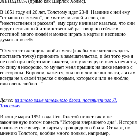
ЖЕНЩИНА
(прямо как Шерлок Холмс).
В 1851 году ей 26 лет, Толстому идет 23-й. Наедине с ней ему
"страшно и тяжело", не хватает мыслей и слов, он
"неестественен и рассеян", ему сразу начинает казаться, что они
ведут неслышный и таинственный разговор но сейчас в
гостиной много людей и можно играть в карты и неспешно
думать про себя...
"Отчего эта женщина любит меня (как бы мне хотелось здесь
поставить точку) приводить в замешательство, и без того уже я
не свой при ней; то мне кажется, что у меня руки очень нечисты,
то сижу я нехорошо, то мучает меня прыщик на щеке именно с
ее стороны. Впрочем, кажется, она ни в чем не виновата, а я сам
всегда не в своей тарелке с людьми, которых я или не люблю,
или очень люблю..."
Далее:
из этого замечательного блога, посвященного Л.
Толстому
В конце марта 1851 года Лев Толстой пишет так и не
законченную потом повесть "История вчерашнего дня". История
начинается с вечера в карты у троюродного брата. От карт, по
мнению Толстого, вообще много пользы, например,