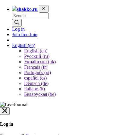
shakko.ru
Log in
Join free
Join
English
(en)
English (en)
Русский (ru)
Українська (uk)
Français (fr)
Português (pt)
español (es)
Deutsch (de)
Italiano (it)
Беларуская (be)
Log in