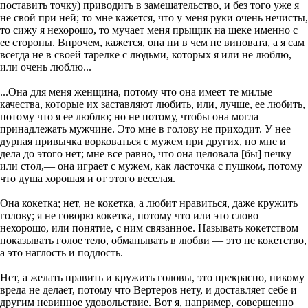
поставить точку) приводить в замешательство, и без того уже я
не свой при ней; то мне кажется, что у меня руки очень нечисты,
то сижу я нехорошо, то мучает меня прыщик на щеке именно с
ее стороны. Впрочем, кажется, она ни в чем не виновата, а я сам
всегда не в своей тарелке с людьми, которых я или не люблю,
или очень люблю...
...Она для меня женщина, потому что она имеет те милые
качества, которые их заставляют любить, или, лучше, ее любить,
потому что я ее люблю; но не потому, чтобы она могла
принадлежать мужчине. Это мне в голову не приходит. У нее
дурная привычка ворковаться с мужем при других, но мне и
дела до этого нет; мне все равно, что она целовала [бы] печку
или стол,— она играет с мужем, как ласточка с пушком, потому
что душа хорошая и от этого веселая.
Она кокетка; нет, не кокетка, а любит нравиться, даже кружить
голову; я не говорю кокетка, потому что или это слово
нехорошо, или понятие, с ним связанное. Называть кокетством
показывать голое тело, обманывать в любви — это не кокетство,
а это наглость и подлость.
Нет, а желать править и кружить головы, это прекрасно, никому
вреда не делает, потому что Вертеров нету, и доставляет себе и
другим невинное удовольствие. Вот я, например, совершенно