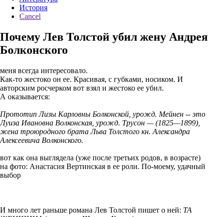
История
Cancel
Почему Лев Толстой убил жену Андрея
Болконского
меня всегда интересовало.
Как-то жестоко он ее. Красивая, с губками, носиком. И
авторским росчерком вот взял и жестоко ее убил.
А оказывается:
Прототип Лизы Карловны Болконской, урожд. Мейнен -- это
Луиза Ивановна Волконская, урожд. Трусон — (1825—1899),
жена троюродного брата Льва Толстого кн. Александра
Алексеевича Волконского.
вот как она выглядела (уже после третьих родов, в возрасте)
на фото: Анастасия Вертинская в ее роли. По-моему, удачный
выбор
И много лет раньше романа Лев Толстой пишет о ней:
ТА