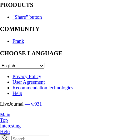
PRODUCTS
"Share" button
COMMUNITY
Frank
CHOOSE LANGUAGE
Privacy Policy
User Agreement
Recommendation technologies
Help
LiveJournal
— v.931
Main
Top
Interesting
Help