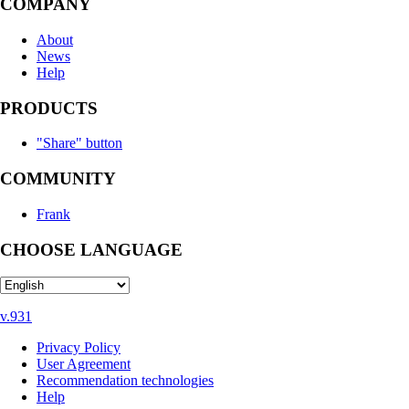
COMPANY
About
News
Help
PRODUCTS
"Share" button
COMMUNITY
Frank
CHOOSE LANGUAGE
v.931
Privacy Policy
User Agreement
Recommendation technologies
Help