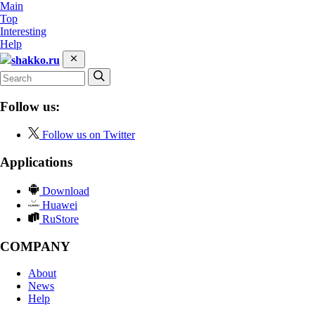
Main
Top
Interesting
Help
shakko.ru
Follow us:
Follow us on Twitter
Applications
Download
Huawei
RuStore
COMPANY
About
News
Help