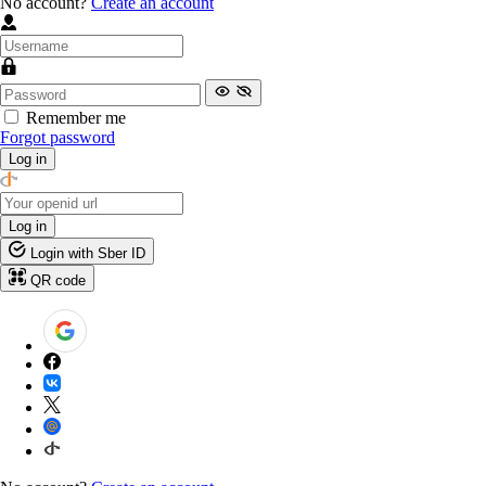
No account?
Create an account
Remember me
Forgot password
Log in
Log in
Login with Sber ID
QR code