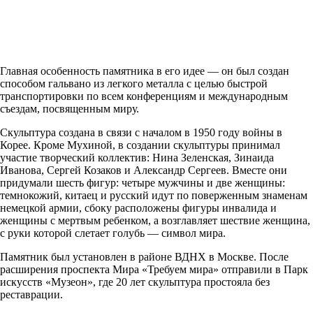
Главная особенность памятника в его идее — он был создан
способом гальвано из легкого металла с целью быстрой
транспортировки по всем конференциям и международным
съездам, посвященным миру.
Скульптура создана в связи с началом в 1950 году войны в
Корее. Кроме Мухиной, в создании скульптуры принимал
участие творческий коллектив: Нина Зеленская, Зинаида
Иванова, Сергей Козаков и Александр Сергеев. Вместе они
придумали шесть фигур: четыре мужчины и две женщины:
темнокожий, китаец и русский идут по поверженным знаменам
немецкой армии, сбоку расположены фигуры инвалида и
женщины с мертвым ребенком, а возглавляет шествие женщина,
с руки которой слетает голубь — символ мира.
Памятник был установлен в районе ВДНХ в Москве. После
расширения проспекта Мира «Требуем мира» отправили в Парк
искусств «Музеон», где 20 лет скульптура простояла без
реставрации.