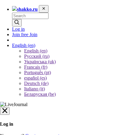
shakko.ru
Log in
Join free
Join
English
(en)
English (en)
Русский (ru)
Українська (uk)
Français (fr)
Português (pt)
español (es)
Deutsch (de)
Italiano (it)
Беларуская (be)
Log in