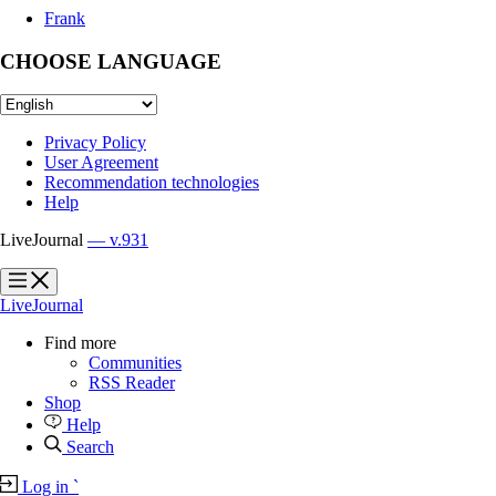
Frank
CHOOSE LANGUAGE
Privacy Policy
User Agreement
Recommendation technologies
Help
LiveJournal
— v.931
?
?
LiveJournal
Find more
Communities
RSS Reader
Shop
Help
Search
Log in
`