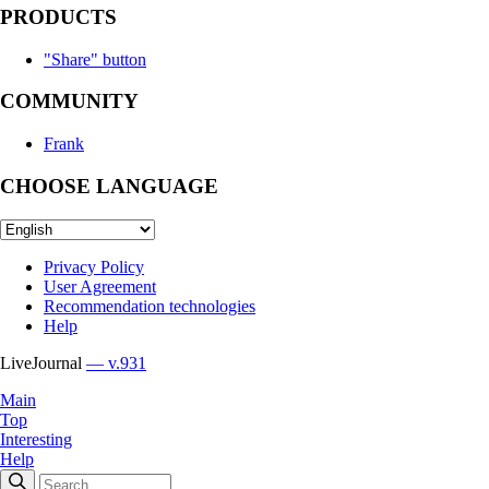
PRODUCTS
"Share" button
COMMUNITY
Frank
CHOOSE LANGUAGE
Privacy Policy
User Agreement
Recommendation technologies
Help
LiveJournal
— v.931
Main
Top
Interesting
Help