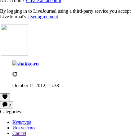
No account?
Create an account
By logging in to LiveJournal using a third-party service you accept
LiveJournal's
User agreement
shakko.ru
October 11 2012, 15:38
2
Categories:
Культура
Искусство
Cancel