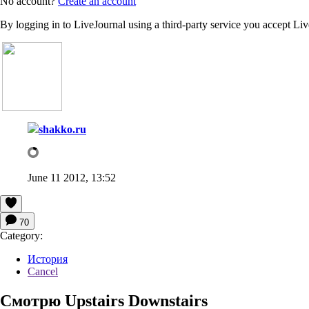
No account?
Create an account
By logging in to LiveJournal using a third-party service you accept Li
shakko.ru
June 11 2012, 13:52
70
Category:
История
Cancel
Смотрю Upstairs Downstairs