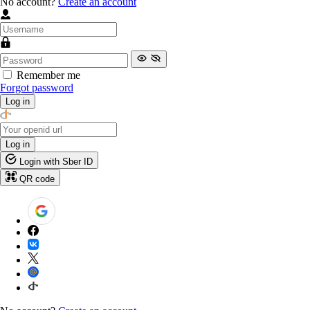
No account?
Create an account
Remember me
Forgot password
Log in
Log in
Login with Sber ID
QR code