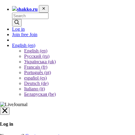
shakko.ru
Log in
Join free
Join
English
(en)
English (en)
Русский (ru)
Українська (uk)
Français (fr)
Português (pt)
español (es)
Deutsch (de)
Italiano (it)
Беларуская (be)
Log in