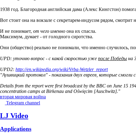
1938 год. Благородная английская дама (Алекс Кингстон) помог
Вот стоит она на вокзале с секретарем-индусом рядом, смотрит 
И не понимает,
от чего именно
она их спасла.
Максимум, думает - от голодного сиротства.
Они (общество) реально не понимали, что именно случилось, п
UPD: уточню вопрос - с какой скоростью уже
после Победы
на 
UPD2:
http://en.wikipedia.org/wiki/Vrba-Wetzler_report
"Аушвицкий протокол" - показания двух евреев, которые смогли
Details from the report were first broadcast by the BBC on June 15 19
concentration camps at Birkenau and Oświęcim [Auschwitz]."
вторая мировая война
Telegram channel
LJ Video
Applications