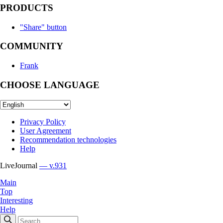
PRODUCTS
"Share" button
COMMUNITY
Frank
CHOOSE LANGUAGE
Privacy Policy
User Agreement
Recommendation technologies
Help
LiveJournal
— v.931
Main
Top
Interesting
Help