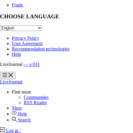
Frank
CHOOSE LANGUAGE
Privacy Policy
User Agreement
Recommendation technologies
Help
LiveJournal
— v.931
?
?
LiveJournal
Find more
Communities
RSS Reader
Shop
Help
Search
Log in
`