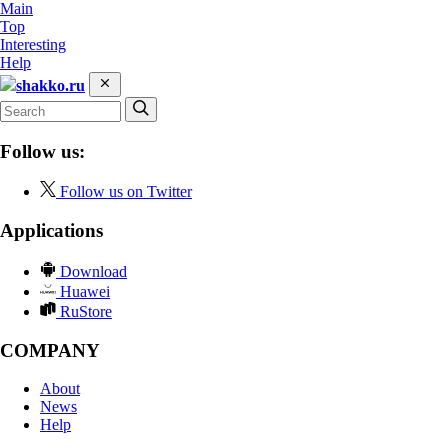
Main
Top
Interesting
Help
shakko.ru
Follow us:
Follow us on Twitter
Applications
Download
Huawei
RuStore
COMPANY
About
News
Help