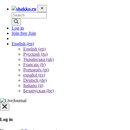
shakko.ru
Log in
Join free
Join
English
(en)
English (en)
Русский (ru)
Українська (uk)
Français (fr)
Português (pt)
español (es)
Deutsch (de)
Italiano (it)
Беларуская (be)
Log in