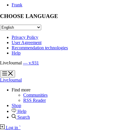
Frank
CHOOSE LANGUAGE
Privacy Policy
User Agreement
Recommendation technologies
Help
LiveJournal
— v.931
?
?
LiveJournal
Find more
Communities
RSS Reader
Shop
Help
Search
Log in
`