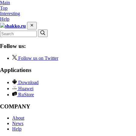
Main
Top
Interesting
Help
shakko.ru
Follow us:
Follow us on Twitter
Applications
Download
Huawei
RuStore
COMPANY
About
News
Help