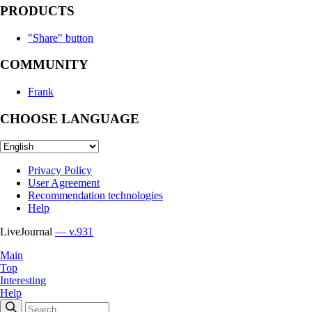
PRODUCTS
"Share" button
COMMUNITY
Frank
CHOOSE LANGUAGE
Privacy Policy
User Agreement
Recommendation technologies
Help
LiveJournal
— v.931
Main
Top
Interesting
Help