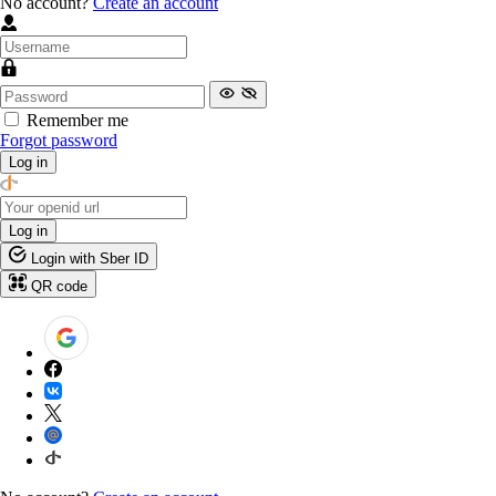
No account?
Create an account
Remember me
Forgot password
Log in
Log in
Login with Sber ID
QR code