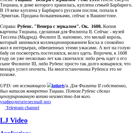
Тициана, в доме которого хранилась, куплена семьей Барбариго.
В 19 веке куплена у Барбариго русским послом, попала в
Эрмитаж. Продана большевиками, сейчас в Вашингтоне.
Справа:
Рубенс. "Венера с зеркалом". Ок. 1608.
Копия
картины Тициана, сделанная для Филиппа II. Сейчас - музей
Тиссена (Мадрид). Филипп II, напомню, это милый король,
который занимался коллекционированием Босха и спокойно
жил в интерьерах, обвешенных этими ужаcами. А вот на голую
бабу он посмотреть постеснялся, велел одеть. Впрочем, к 1608
году он уже несколько лет как скончался: либо речь идет о его
сыне Филиппе III, либо Рубенс просто так долго ковырялся, что
монарх успел опочить. На многостаночника Рубенса это не
похоже.
UPD: от всезнающего
latiaris
'а. Для Филиппа II собственно,
был написан конкретно Тициан. Потом Рубенс сделал
цензурированную копию неизвестно для кого.
vs
афродита
телесный низ
Telegram channel
LJ Video