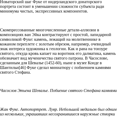
Новаторский шаг Фуке от нидерландского донаторского
портрета состоит в уменьшении сложности субъекта ради
минимума чистых, экспрессивных компонентов.
Скомпрессованные многочисленные детали-аллюзии в
композициях ван Эйка контрастируют с простой, лапидарной
символикой Фуке: камень, лежащий на молитвеннике в
кожаном переплете с золотым обрезом, например, очевидный
знак интереса художника к геологии. Как и рана на тонзуре
святого, откуда кровь капает на воротник его далматика, камень
обозначает вид мученичества святого патрона. В Часослове,
сделанным для Шевалье (1452-60), ныне в музее Конде в
Шантильи[46] Фуке сделал миниатюру с побиением камнями
святого Стефана.
Часослов Этьена Шевалье. Побиение святого Стефана камнями
Жан Фуке. Автопортрет. Лувр. Небольшой медальон был одним
из нескольких, украшавших несохранившиеся наружные створки