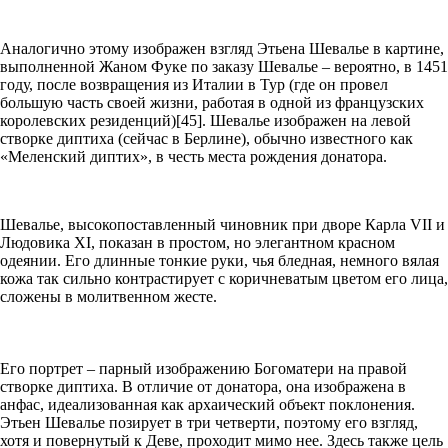
Аналогично этому изображен взгляд Этьена Шевалье в картине,
выполненной Жаном Фуке по заказу Шевалье – вероятно, в 1451
году, после возвращения из Италии в Тур (где он провел
большую часть своей жизни, работая в одной из французских
королевских резиденций)[45]. Шевалье изображен на левой
створке диптиха (сейчас в Берлине), обычно известного как
«Меленский диптих», в честь места рождения донатора.
Шевалье, высокопоставленный чиновник при дворе Карла
VII
и
Людовика
XI
, показан в простом, но элегантном красном
одеянии. Его длинные тонкие руки, чья бледная, немного вялая
кожа так сильно контрастирует с коричневатым цветом его лица,
сложены в молитвенном жесте.
Его портрет – парный изображению Богоматери на правой
створке диптиха. В отличие от донатора, она изображена в
анфас, идеализованная как архаический объект поклонения.
Этьен Шевалье позирует в три четверти, поэтому его взгляд,
хотя и повернутый к Деве, проходит мимо нее. Здесь также цель