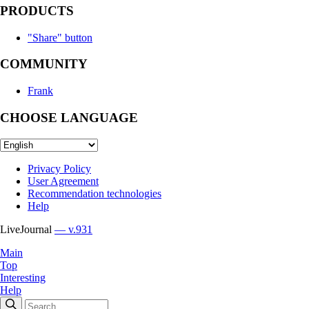
PRODUCTS
"Share" button
COMMUNITY
Frank
CHOOSE LANGUAGE
Privacy Policy
User Agreement
Recommendation technologies
Help
LiveJournal
— v.931
Main
Top
Interesting
Help