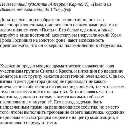
Неизвестный художник (Ангерран Картон?), «Пьета из
Вильнев-лез-Авиньон», до 1457, Лувр
Донатор, чье лицо изображено реалистично, показан
коленопреклоненным, с молитвенно сложенными руками в
левом нижнем углу «Пьеты». Его белые одеяния, а также
атрибут в виде восточной архитектуры (иерусалимский Храм
Гроба Господня) на золотом фоне, дают возможность
предположить, что он совершил паломничество в Иерусалим.
Художник предал мощное драматическое выражение горя
участникам группы Снятия с Креста, и интенция по введению
донатора в их группу кажется достаточной очевидной. Однако,
взгляд и жест донатора (пока) не производят никакого
впечатления собственно на святых персонажей, так что языком
тела он остается вне их нарратива. Хоть и являясь частью
картины, донатор поэтому кажется каким-то образом
изолированным внутри её. Его взгляд задуман быть
направленным прямо на развивающиеся события, но вместо
того, чтобы выполнить требование своего заказчика, художник
нарисовал его смотрящим скорее не на центр композиции, а
диагонально наружу от него.