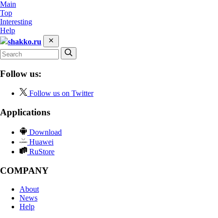
Main
Top
Interesting
Help
shakko.ru
Follow us:
Follow us on Twitter
Applications
Download
Huawei
RuStore
COMPANY
About
News
Help