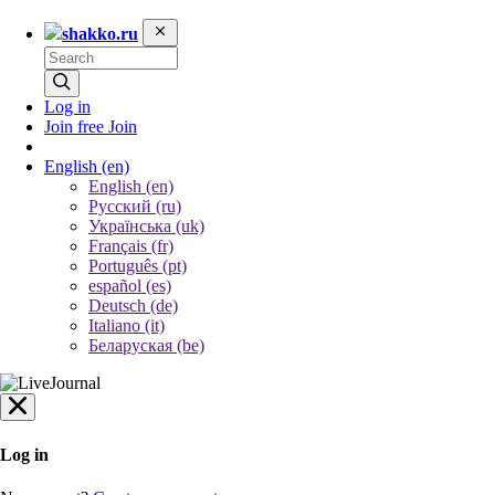
shakko.ru
Log in
Join free
Join
English
(en)
English (en)
Русский (ru)
Українська (uk)
Français (fr)
Português (pt)
español (es)
Deutsch (de)
Italiano (it)
Беларуская (be)
Log in