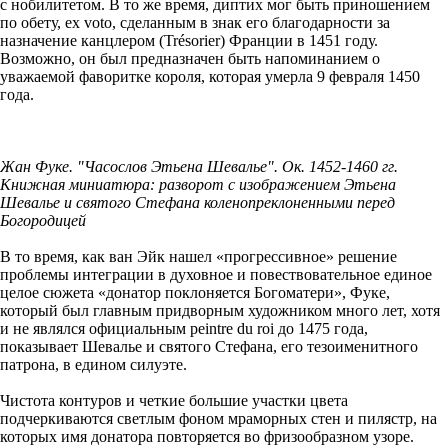
с нобилитетом. В то же время, диптих мог быть приношением
по обету,
ex
voto
, сделанным в знак его благодарности за
назначение канцлером (Trésorier) Франции в 1451 году.
Возможно, он был предназначен быть напоминанием о
уважаемой фаворитке короля, которая умерла 9 февраля 1450
года.
Жан Фуке. "Часослов Этьена Шевалье". Ок. 1452-1460 гг.
Книжная миниатюра: разворот с изображением Этьена
Шевалье и святого Стефана коленопреклоненными перед
Богородицей
В то время, как ван Эйк нашел «прогрессивное» решение
проблемы интеграции в духовное и повествовательное единое
целое сюжета «донатор поклоняется Богоматери», Фуке,
который был главным придворным художником много лет, хотя
и не являлся официальным peintre du roi до 1475 года,
показывает Шевалье и святого Стефана, его тезоименитного
патрона, в едином силуэте.
Чистота контуров и четкие большие участки цвета
подчеркиваются светлым фоном мраморных стен и пилястр, на
которых имя донатора повторяется во фризообразном узоре.