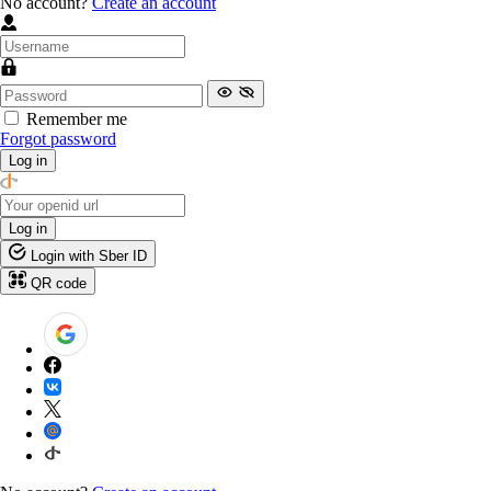
No account?
Create an account
Remember me
Forgot password
Log in
Log in
Login with Sber ID
QR code