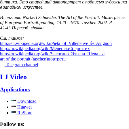
диптиха. Это старейший автопортрет с подписью художника
в западном искусстве.
Источник: Norbert Schneider. The Art of the Portrait: Masterpieces
of European Portrait-painting, 1420—1670. Taschen 2002. P.
Перевод: shakko
.
42-43
См. также:
http://en.wikipedia.org/wiki/Pietà_of_Villeneuve-lès-Avignon
http://ru.wikipedia.org/wiki/Меленский_диптих
http://ru.wikipedia.org/wiki/Часослов_Этьена_Шевалье
art of the portrait (taschen)
портреты
Telegram channel
LJ Video
Applications
Download
Huawei
RuStore
Follow us: