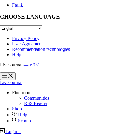
Frank
CHOOSE LANGUAGE
Privacy Policy
User Agreement
Recommendation technologies
Help
LiveJournal
— v.931
?
?
LiveJournal
Find more
Communities
RSS Reader
Shop
Help
Search
Log in
`