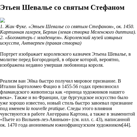
Этьен Шевалье со святым Стефаном
1. Жан Фуке. «Этьен Шевалье со святым Стефаном», ок. 1450.
Картинная галерея, Берлин (левая створка Меленского диптиха).
2. «Богоматерь с младенцем». Королевский музей изящных
искусств, Антверпен (правая створка)
Портрет изображает королевского казначея Этьена Шевалье, в
молитве перед Богородицей, в образе которой, вероятно,
изображена недавно умершая любовница короля.
Реализм ван Эйка быстро получил мировое признание. В
Италии Бартоломео Фацио в 1455-56 годах превозносил
фламандского живописца как «принца художников нашего
века». Также и во Франции, где бургундское искусство было
уже хорошо известно, новый стиль быстро завоевал признание
под именем
la
nouvelle
pratique
. Следы этого влияния
чувствуются в работе Ангеррана Картона, а также в знаменитой
«Пьете из Вильнев-лез-Авиньон» (см. илл. с. 43), написанной
ок. 1470 года анонимным южнофранцузским художником[44].