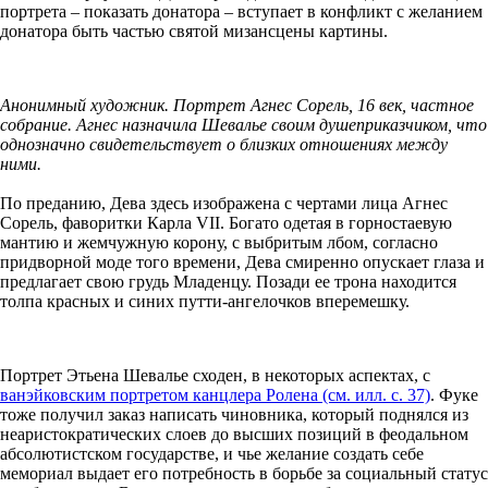
портрета – показать донатора – вступает в конфликт с желанием
донатора быть частью святой мизансцены картины.
Анонимный художник. Портрет Агнес Сорель, 16 век, частное
собрание. Агнес назначила Шевалье своим душеприказчиком, что
однозначно свидетельствует о близких отношениях между
ними.
По преданию, Дева здесь изображена с чертами лица Агнес
Сорель, фаворитки Карла
VII
. Богато одетая в горностаевую
мантию и жемчужную корону, с выбритым лбом, согласно
придворной моде того времени, Дева смиренно опускает глаза и
предлагает свою грудь Младенцу. Позади ее трона находится
толпа красных и синих путти-ангелочков вперемешку.
Портрет Этьена Шевалье сходен, в некоторых аспектах, с
ванэйковским портретом канцлера Ролена (см. илл. с. 37)
. Фуке
тоже получил заказ написать чиновника, который поднялся из
неаристократических слоев до высших позиций в феодальном
абсолютистском государстве, и чье желание создать себе
мемориал выдает его потребность в борьбе за социальный статус