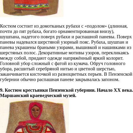
Костюм состоит из домотканых рубахи c «подолом» (длинная,
почти до пят рубаха, богато орнаментированная внизу),
шушпана, надетого поверх рубахи и распашной паневы. Поверх
паневы надевался шерстяной узорный пояс. Рубаха, шушпан и
панева украшены браными узорами, вышивкой и нашивками из
шерстяных полос. Декоративные мотивы узоров, перекликаясь
между собой, придают одежде напряжённый яркий колорит.
Головной убор сложный с фатой из кумача. Обруч головного
убора, расшитый серебряной нитью и цветной шерстью,
заканчивается кисточкой из разноцветных перьев. В Пензенской
губернии обычно распашная паневе закрывалась запоном.
9. Костюм крестьянки Пензенской губернии. Начало ХХ века.
Маршанский краеведческий музей.