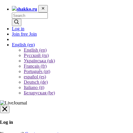
shakko.ru
Log in
Join free
Join
English
(en)
English (en)
Русский (ru)
Українська (uk)
Français (fr)
Português (pt)
español (es)
Deutsch (de)
Italiano (it)
Беларуская (be)
Log in