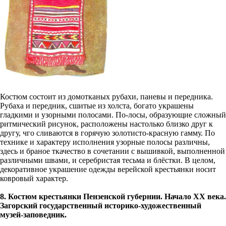
Костюм состоит из домотканых рубахи, паневы и передника.
Рубаха и передник, сшитые из холста, богато украшены
гладкими и узорными полосами. По-лосы, образующие сложный
ритмический рисунок, расположены настолько близко друг к
другу, чго сливаются в горячую золотисто-красную гамму. По
технике и характеру исполнения узорные полосы различны,
здесь и браное ткачество в сочетании c вышивкой, выполненной
различными швами, и серебристая тесьма и блёстки. В целом,
декоративное украшение одежды верейской крестьянки носит
ковровый характер.
8. Костюм крестьянки Пензенской губернии. Начало ХХ века.
Загорский государственный историко-художественный
музей-заповедник.