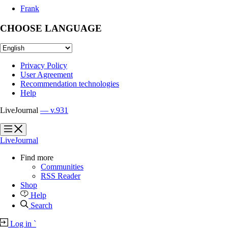
Frank
CHOOSE LANGUAGE
Privacy Policy
User Agreement
Recommendation technologies
Help
LiveJournal
— v.931
?
?
LiveJournal
Find more
Communities
RSS Reader
Shop
Help
Search
Log in
`