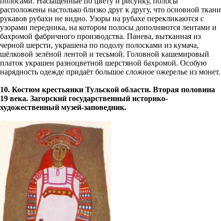
полосами. Насыщенные по цвету и рисунку, полосы
расположены настолько близко друг к другу, что основной ткани
рукавов рубахи не видно. Узоры на рубахе перекликаются c
узорами передника, на котором полосы дополняются лентами и
бахромой фабричного производства. Панева, вытканная из
черной шерсти, украшена по подолу полосками из кумача,
шёлковой зелёной лентой и тесьмой. Головной кашемировый
платок украшен разноцветной шерстяной бахромой. Особую
нарядность одежде придаёт большое сложное ожерелье из монет.
10. Костюм крестьянки Тульской области. Вторая половина
19 века. Загорский государственный историко-
художественный музей-заповедник.