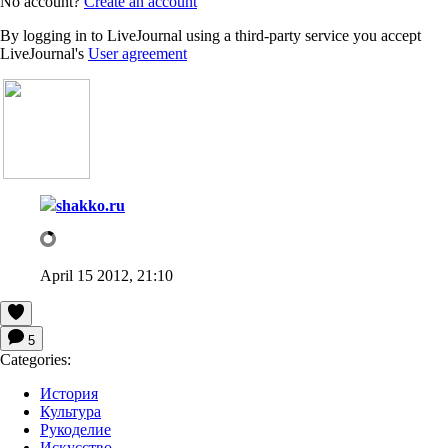
No account?
Create an account
By logging in to LiveJournal using a third-party service you accept
LiveJournal's
User agreement
shakko.ru
April 15 2012, 21:10
5
Categories:
История
Культура
Рукоделие
Искусство