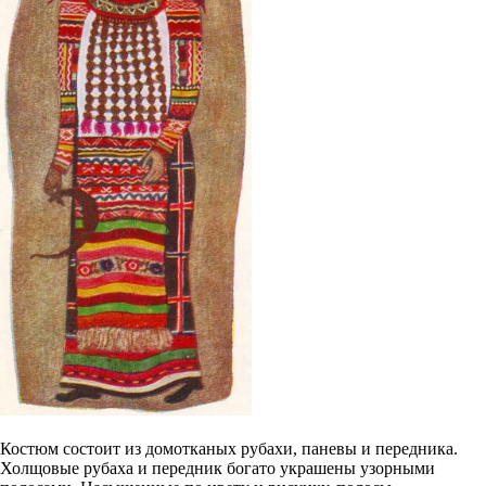
Костюм состоит из домотканых рубахи, паневы и передника.
Холщовые рубаха и передник богато украшены узорными