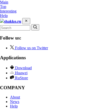
Main
Top
Interesting
Help
shakko.ru
Follow us:
Follow us on Twitter
Applications
Download
Huawei
RuStore
COMPANY
About
News
Help