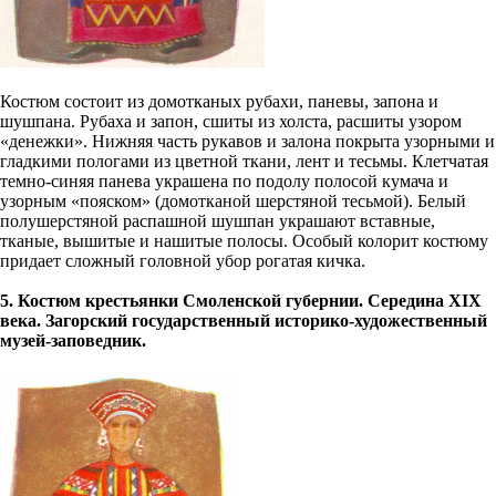
Костюм состоит из домотканых рубахи, паневы, запона и
шушпана. Рубаха и запон, сшиты из холста, расшиты узором
«денежки». Нижняя часть рукавов и залона покрыта узорными и
гладкими пологами из цветной ткани, лент и тесьмы. Клетчатая
темно-синяя панева украшена по подолу полосой кумача и
узорным «пояском» (домотканой шерстяной тесьмой). Белый
полушерстяной распашной шушпaн украшают вставные,
тканые, вышитые и нашитые полосы. Особый колорит костюму
придает сложный головной убор рогатая кичка.
5. Костюм крестьянки Смоленской губернии. Середина XIX
века. Загорский государственный историко-художественный
музей-заповедник.