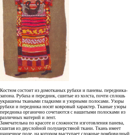
Костюм состоит из домотканых рубахи и паневы. передника-
запона. Рубаха и передник, сшитые из холста, почти сплошь
украшены ткаными гладкими и узорными полосами. Узоры
рубахи и передника носят ковровый характер. Тканые узоры
передника органично сочетаются с нашитыми полосками из
различных материй и лент.
Замечательна по красоте и сложности изготовления панева,
сшитая из двуслойной полушерстяной ткани. Ткань имеет
шашечное поле, на котором выступает сложные ромбовидный