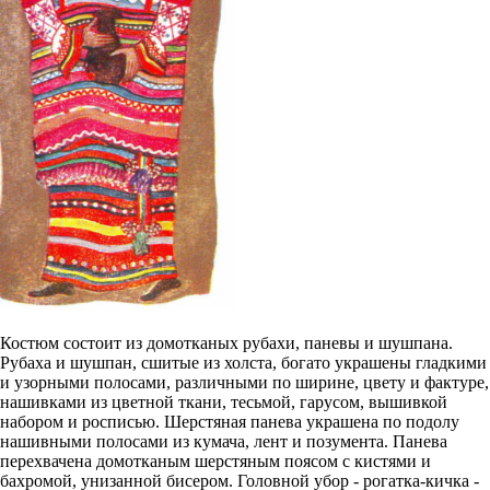
Костюм состоит из домотканых рубахи, паневы и шушпана.
Рубаха и шушпан, сшитые из холста, богато украшены гладкими
и узорными полосами, различными по ширине, цвету и фактуре,
нашивками из цветной ткани, тесьмой, гарусом, вышивкой
набором и росписью. Шерстяная панева украшена по подолу
нашивными полосами из кумача, лент и позумента. Панева
перехвачена домотканым шерстяным поясом c кистями и
бахромой, унизанной бисером. Головной убор - рогатка-кичка -