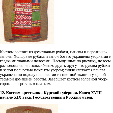
Костюм состоит из домотканых рубахи, паневы и передника-
запона. Холщовые рубаха и запон богато украшены узорными и
гладкими ткаными полосами. Насыщенные по рисунку, полосы
расположены настолько близко друг к другу, что рукава рубахи
и запон полностью покрыты узором; синяя клетчатая панева
украшена по подолу нашивками из цветной ткани и узорной
тесьмой домашней работы. Завершает костюм головной убор-
сорока с шерстяным платком.
12. Костюм крестьянки Курской губернии. Конец XVIII
нaчaлo XIX века. Государственный Русский музей.