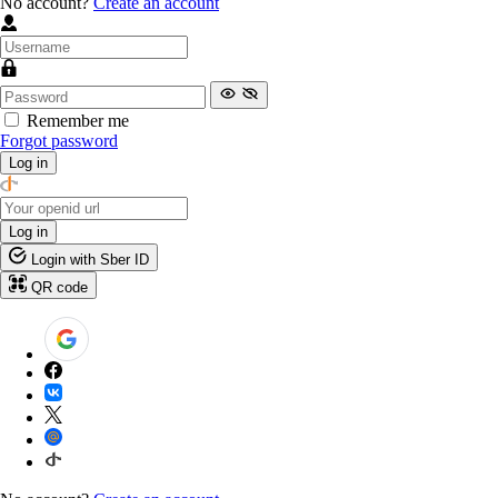
No account?
Create an account
Remember me
Forgot password
Log in
Log in
Login with Sber ID
QR code