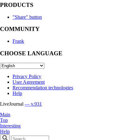
PRODUCTS
"Share" button
COMMUNITY
Frank
CHOOSE LANGUAGE
Privacy Policy
User Agreement
Recommendation technologies
Help
LiveJournal
— v.931
Main
Top
Interesting
Help