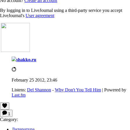
No account?
Create an account
By logging in to LiveJournal using a third-party service you accept
LiveJournal's
User agreement
shakko.ru
February 25 2012, 23:46
Listens:
Del Shannon
-
Why Don't You Tell Him
| Powered by
Last.fm
1
Category:
Литература