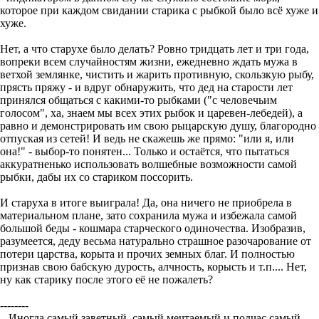
которое при каждом свидании старика с рыбкой было всё хуже и
хуже.
Нет, а что старухе было делать? Ровно тридцать лет и три года,
вопреки всем случайностям жизни, ежедневно ждать мужа в
ветхой землянке, чистить и жарить противную, скользкую рыбу,
прясть пряжу - и вдруг обнаружить, что дед на старости лет
принялся общаться с какими-то рыбками ("с человечьим
голосом", ха, знаем мы всех этих рыбок и царевен-лебедей), а
равно и демонстрировать им свою рыцарскую душу, благородно
отпуская из сетей! И ведь не скажешь же прямо: "или я, или
она!" - выбор-то понятен... Только и остаётся, что пытаться
аккуратненько использовать волшебные возможности самой
рыбки, дабы их со стариком поссорить.
И старуха в итоге выиграла! Да, она ничего не приобрела в
материальном плане, зато сохранила мужа и избежала самой
большой беды - кошмара старческого одиночества. Изобразив,
разумеется, деду весьма натурально страшное разочарование от
потери царства, корыта и прочих земных благ. И полностью
признав свою бабскую дурость, алчность, корысть и т.п.... Нет,
ну как старику после этого её не пожалеть?
--------
...Иногда самый заветный, самый мечтаемый и подчас самый