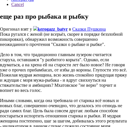
Cancel
еще раз про рыбака и рыбку
Оригинал взят у
kerogazz_batyr
в
Сказки Пушкина
Пока ругался с женой (не всерьёз, скорее в порядке беззлобной
пикировки), обнаружил возможность совершенно
неожиданного прочтения "Сказки о рыбаке и рыбке".
Дело в том, что традиционно главным лузером считается
старуха, оставшаяся "у разбитого корыта". Однако, если
вдуматься, а на хрена ей на старости лет было новое? Не говоря
уже о прочих прибамбасах, от избы до короны. Глупости это всё.
Пожилая мудрая женщина, всю жизнь спокойно прядущая пряжу
и ждущая с моря мужа-рыбака - и вдруг свихнуться на
стяжательстве и амбициях? Мхатовское "не верю" торчит и
вопиет во весь голос.
Иными словами, когда она требовала от старика всё новых и
новых благ, совершенно очевидно, что делалось это отнюдь не
ради самих благ. Цель была совсем другая: любым способом
постараться испортить отношения старика и рыбки. И мудрая
женщина постепенно, шаг за шагом, добивалась этого результата
- индикатором в данном случае служило состояние моря,