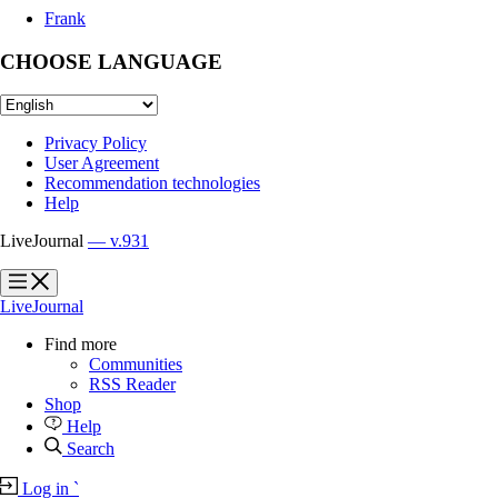
Frank
CHOOSE LANGUAGE
Privacy Policy
User Agreement
Recommendation technologies
Help
LiveJournal
— v.931
?
?
LiveJournal
Find more
Communities
RSS Reader
Shop
Help
Search
Log in
`