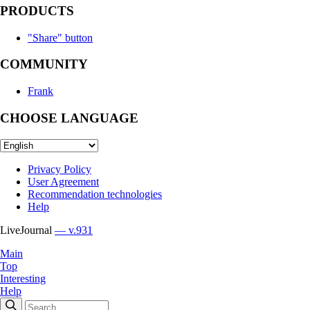
PRODUCTS
"Share" button
COMMUNITY
Frank
CHOOSE LANGUAGE
Privacy Policy
User Agreement
Recommendation technologies
Help
LiveJournal
— v.931
Main
Top
Interesting
Help