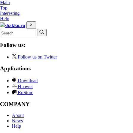
Main
Top
Interesting
Help
shakko.ru
Follow us:
Follow us on Twitter
Applications
Download
Huawei
RuStore
COMPANY
About
News
Help