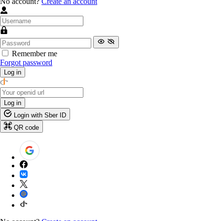
No account?
Create an account
Remember me
Forgot password
Log in
Log in
Login with Sber ID
QR code