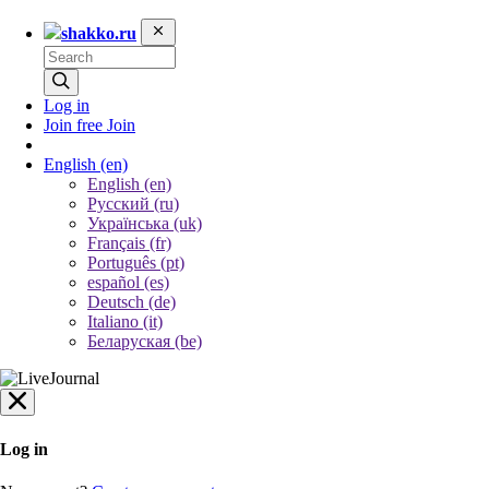
shakko.ru
Log in
Join free
Join
English
(en)
English (en)
Русский (ru)
Українська (uk)
Français (fr)
Português (pt)
español (es)
Deutsch (de)
Italiano (it)
Беларуская (be)
Log in