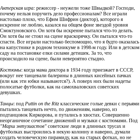
Актерская игра:
режиссер - неужели тоже Швыдкой? Господи,
почему нельзя поручить дело профессионалам? Все играли
настолько плохо, что Ефим Шифрин (диктор), которого я
искренне не люблю, казался на общем фоне звездой уровня
Смоктуновского. Он хотя бы искренне пытался что-то делать.
Он хотя бы не стоял на сцене враскорячку. Он пытался что-то
спасти. Все играли настолько беспомощно, что я будто оказалась
на капустнике в родном техникуме в 1998-м году. Или в детском
саду на постановке елки силами детишек. За то, что
происходило на сцене, были невероятно стыдно.
Костюмы
: когда мама диктора в 1934 году приезжает в СССР,
вокруг нее танцевали балерины в длинных кисейных пачках
(или как эти юбки называются?). А поверх них были надеты
полосатые футболки, как на самохваловских советских
девушках.
Танцы
: под
Puttin on the Ritz
классические голые девки с перьями
пытались танцевать нечто, по движениям, наверно, из
подтанцовок Киркорова, и путались в хвостах. Совершенно
неорганичное сочетание движений и музыки с костюмами. Под
"Марш энтузиастов"
советские люди в длинных трусах и
футболках выстроились в некую колонну и наверно, думали
создать человеческую пирамиду, как на старых фотках, но не