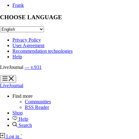
Frank
CHOOSE LANGUAGE
Privacy Policy
User Agreement
Recommendation technologies
Help
LiveJournal
— v.931
?
?
LiveJournal
Find more
Communities
RSS Reader
Shop
Help
Search
Log in
`