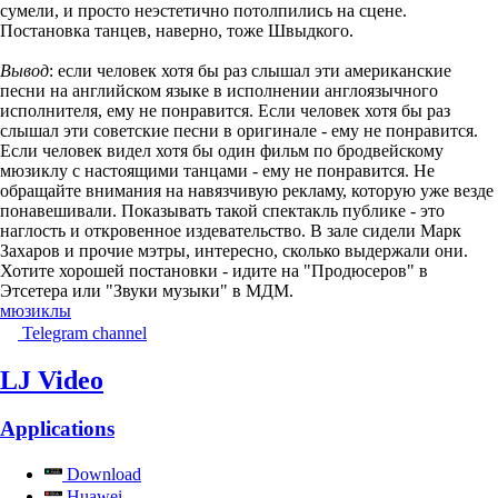
сумели, и просто неэстетично потолпились на сцене.
Постановка танцев, наверно, тоже Швыдкого.
Вывод
: если человек хотя бы раз слышал эти американские
песни на английском языке в исполнении англоязычного
исполнителя, ему не понравится. Если человек хотя бы раз
слышал эти советские песни в оригинале - ему не понравится.
Если человек видел хотя бы один фильм по бродвейскому
мюзиклу с настоящими танцами - ему не понравится. Не
обращайте внимания на навязчивую рекламу, которую уже везде
понавешивали. Показывать такой спектакль публике - это
наглость и откровенное издевательство. В зале сидели Марк
Захаров и прочие мэтры, интересно, сколько выдержали они.
Хотите хорошей постановки - идите на "Продюсеров" в
Этсетера или "Звуки музыки" в МДМ.
мюзиклы
Telegram channel
LJ Video
Applications
Download
Huawei