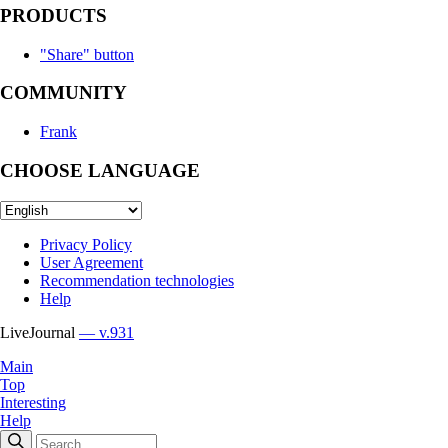
PRODUCTS
"Share" button
COMMUNITY
Frank
CHOOSE LANGUAGE
Privacy Policy
User Agreement
Recommendation technologies
Help
LiveJournal
— v.931
Main
Top
Interesting
Help