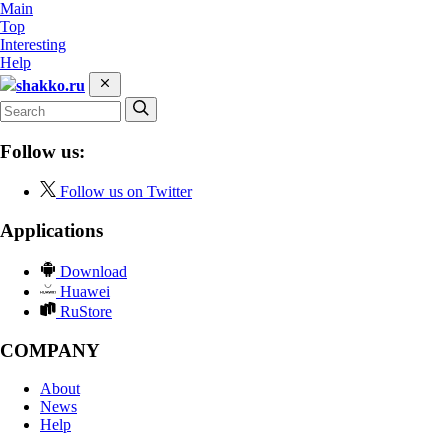
Main
Top
Interesting
Help
shakko.ru
Follow us:
Follow us on Twitter
Applications
Download
Huawei
RuStore
COMPANY
About
News
Help