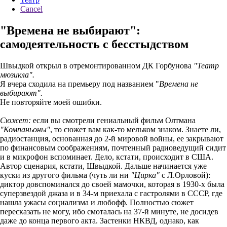
Cancel
"Времена не выбирают":
самодеятельность с бесстыдством
Швыдкой открыл в отремонтированном ДК Горбунова
"Театр
мюзикла".
Я вчера сходила на премьеру под названием "
Времена не
выбирают".
Не повторяйте моей ошибки.
Сюжет:
если вы смотрели гениальный фильм Олтмана
"Компаньоны"
, то сюжет вам как-то мельком знаком. Знаете ли,
радиостанция, основанная до 2-й мировой войны, ее закрывают
по финансовым соображениям, почтенный радиоведущий сидит
и в микрофон вспоминает. Дело, кстати, происходит в США.
Автор сценария, кстати, Швыдкой. Дальше начинается уже
куски из другого фильма (чуть ли ни
"Цирка"
с Л.Орловой):
диктор довспоминался до своей мамочки, которая в 1930-х была
суперзвездой джаза и в 34-м приехала с гастролями в СССР, где
нашла ужасы социализма и любофф. Полностью сюжет
пересказать не могу, ибо смоталась на 37-й минуте, не досидев
даже до конца первого акта. Застенки НКВД, однако, как