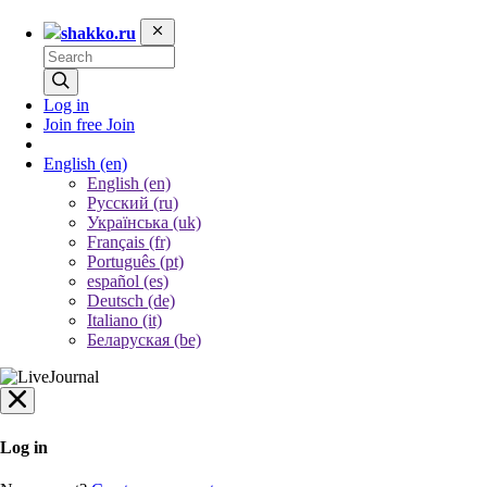
shakko.ru
Log in
Join free
Join
English
(en)
English (en)
Русский (ru)
Українська (uk)
Français (fr)
Português (pt)
español (es)
Deutsch (de)
Italiano (it)
Беларуская (be)
Log in