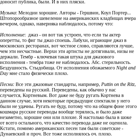
доносит публика, были. И в них пляски.
Музыка
: Мелодии хорошие. Авторы - Гершвин, Коул Портер...
Штопорообразное шевеление на американских кладбищах вчера
вечером, однако, наверняка наблюдалось, потому что:
Исполнение
: джаз - он вот так устроен, что если ты актер
оперетты, то фиг ты джаз споешь. Лабухи, играющие джаз в
московских ресторанах, вот честное слово, справляются лучше,
чем эти несчастные. Верхи эти артисты не дотягивали, низы не
держали. Тембр - ключевая такая штука для джазового
исполнения - тембра тоже не наблюдалось. Абс. стерильность.
Бездушность. Стыдобища. От исполнения обожаемого
Night and
Day
мне стало физически плохо.
Песни:
Все эти джазовые стандарты, например,
Puttin on the Ritz
,
переведены на русский. Переведены, как обычно у нас
случается, Кортневым. Вот даже не буду ругать Кортнева в
данном случае, хотя некоторые предыдущие спектакли у него
были не удачны. Ругать не буду, потому что на общем фоне этого
кошмара русские переводы вообще терялись, и было даже
незаметно, хорошие они или плохие. Я настолько была в шоке
от всего остального, что качество перевода даже не оценила.
Кстати, помимо американских песен там были советские -
Дунаевский и проч. Все тоже исполнялось оч. плохо.