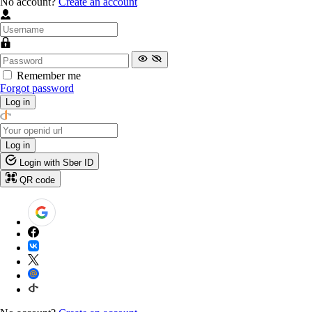
No account?
Create an account
Remember me
Forgot password
Log in
Log in
Login with Sber ID
QR code