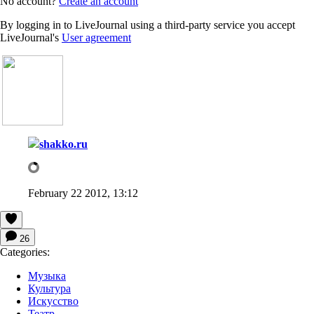
No account?
Create an account
By logging in to LiveJournal using a third-party service you accept
LiveJournal's
User agreement
shakko.ru
February 22 2012, 13:12
26
Categories:
Музыка
Культура
Искусство
Театр