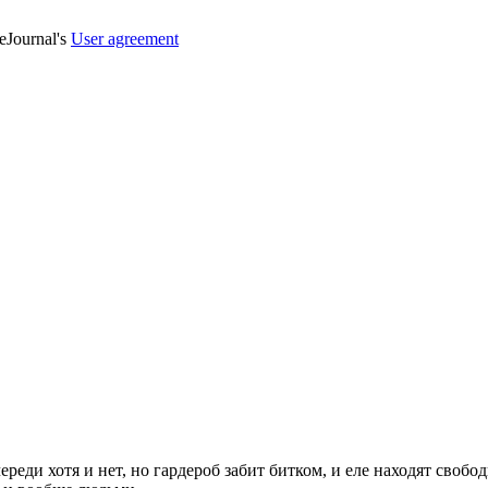
veJournal's
User agreement
ереди хотя и нет, но гардероб забит битком, и еле находят своб