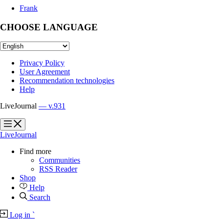
Frank
CHOOSE LANGUAGE
Privacy Policy
User Agreement
Recommendation technologies
Help
LiveJournal
— v.931
?
?
LiveJournal
Find more
Communities
RSS Reader
Shop
Help
Search
Log in
`