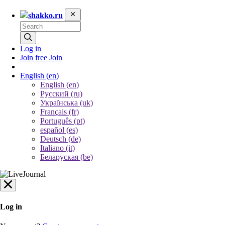
shakko.ru
Log in
Join free
Join
English
(en)
English (en)
Русский (ru)
Українська (uk)
Français (fr)
Português (pt)
español (es)
Deutsch (de)
Italiano (it)
Беларуская (be)
Log in