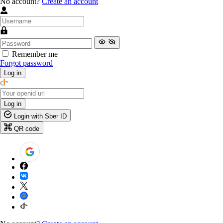
No account?
Create an account
Remember me
Forgot password
Log in
Log in
Login with Sber ID
QR code