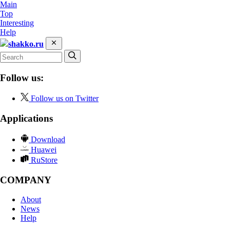
Main
Top
Interesting
Help
shakko.ru
Follow us:
Follow us on Twitter
Applications
Download
Huawei
RuStore
COMPANY
About
News
Help