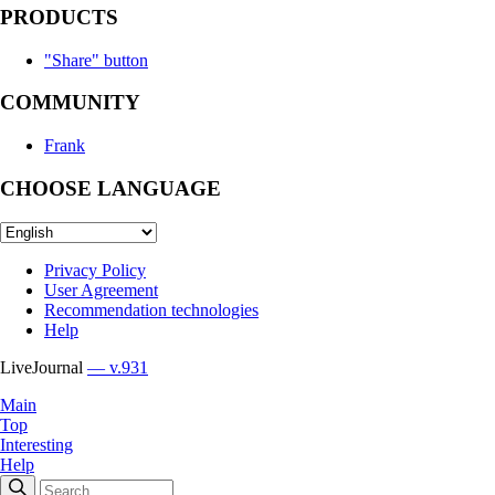
PRODUCTS
"Share" button
COMMUNITY
Frank
CHOOSE LANGUAGE
Privacy Policy
User Agreement
Recommendation technologies
Help
LiveJournal
— v.931
Main
Top
Interesting
Help