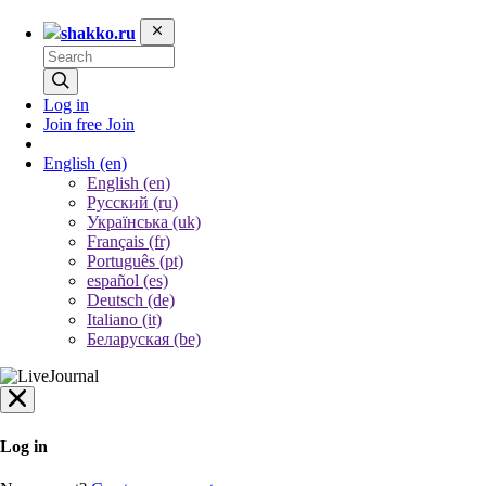
shakko.ru
Log in
Join free
Join
English
(en)
English (en)
Русский (ru)
Українська (uk)
Français (fr)
Português (pt)
español (es)
Deutsch (de)
Italiano (it)
Беларуская (be)
Log in