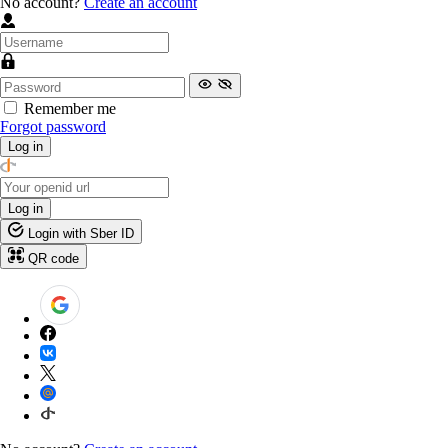
No account?
Create an account
Remember me
Forgot password
Log in
Log in
Login with Sber ID
QR code