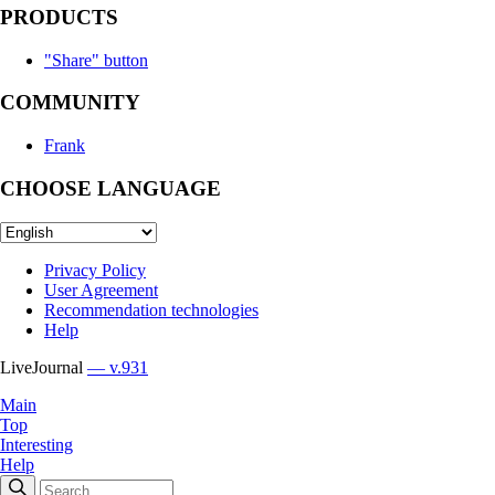
PRODUCTS
"Share" button
COMMUNITY
Frank
CHOOSE LANGUAGE
Privacy Policy
User Agreement
Recommendation technologies
Help
LiveJournal
— v.931
Main
Top
Interesting
Help