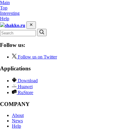
Main
Top
Interesting
Help
shakko.ru
Follow us:
Follow us on Twitter
Applications
Download
Huawei
RuStore
COMPANY
About
News
Help