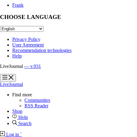
Frank
CHOOSE LANGUAGE
Privacy Policy
User Agreement
Recommendation technologies
Help
LiveJournal
— v.931
?
?
LiveJournal
Find more
Communities
RSS Reader
Shop
Help
Search
Log in
`