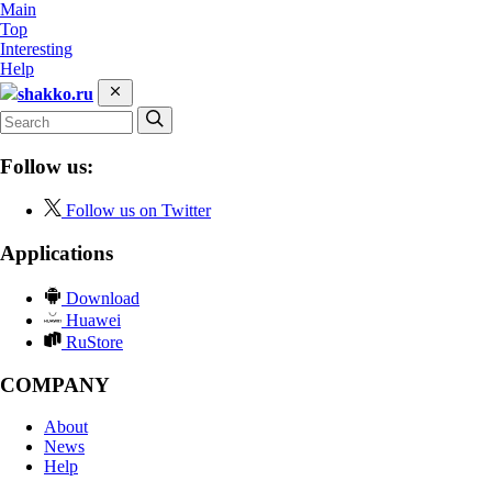
Main
Top
Interesting
Help
shakko.ru
Follow us:
Follow us on Twitter
Applications
Download
Huawei
RuStore
COMPANY
About
News
Help