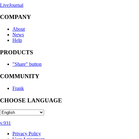
LiveJournal
COMPANY
About
News
Help
PRODUCTS
"Share" button
COMMUNITY
Frank
CHOOSE LANGUAGE
v.931
Privacy Policy