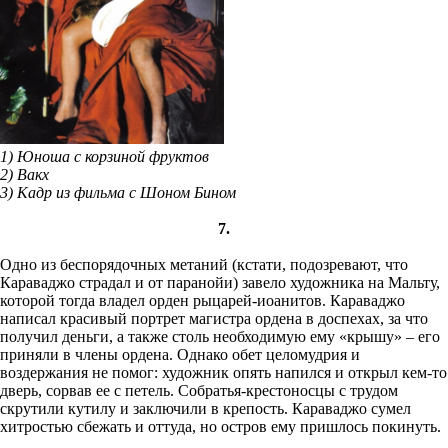
1) Юноша с корзиной фруктов
2) Вакх
3) Кадр из фильма с Шоном Бином
7.
Одно из беспорядочных метаний (кстати, подозревают, что
Караваджо страдал и от паранойи) завело художника на Мальту,
которой тогда владел орден рыцарей-иоанитов. Караваджо
написал красивый портрет магистра ордена в доспехах, за что
получил деньги, а также столь необходимую ему «крышу» – его
приняли в члены ордена. Однако обет целомудрия и
воздержания не помог: художник опять напился и открыл кем-то
дверь, сорвав ее с петель. Собратья-крестоносцы с трудом
скрутили кутилу и заключили в крепость. Караваджо сумел
хитростью сбежать и оттуда, но остров ему пришлось покинуть.