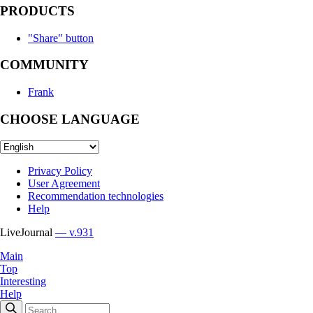
PRODUCTS
"Share" button
COMMUNITY
Frank
CHOOSE LANGUAGE
Privacy Policy
User Agreement
Recommendation technologies
Help
LiveJournal
— v.931
Main
Top
Interesting
Help