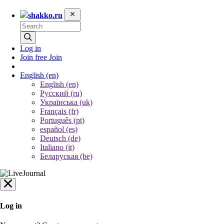
shakko.ru
Log in
Join free
Join
English
(en)
English (en)
Русский (ru)
Українська (uk)
Français (fr)
Português (pt)
español (es)
Deutsch (de)
Italiano (it)
Беларуская (be)
Log in