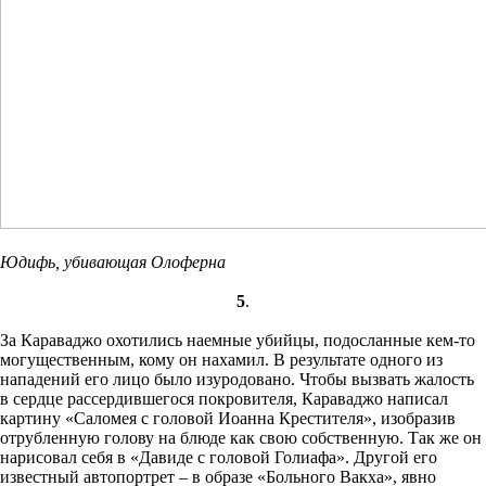
Юдифь, убивающая Олоферна
5
.
За Караваджо охотились наемные убийцы, подосланные кем-то
могущественным, кому он нахамил. В результате одного из
нападений его лицо было изуродовано. Чтобы вызвать жалость
в сердце рассердившегося покровителя, Караваджо написал
картину «Саломея с головой Иоанна Крестителя», изобразив
отрубленную голову на блюде как свою собственную. Так же он
нарисовал себя в «Давиде с головой Голиафа». Другой его
известный автопортрет – в образе «Больного Вакха», явно