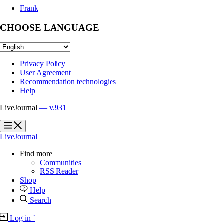
Frank
CHOOSE LANGUAGE
Privacy Policy
User Agreement
Recommendation technologies
Help
LiveJournal
— v.931
?
?
LiveJournal
Find more
Communities
RSS Reader
Shop
Help
Search
Log in
`