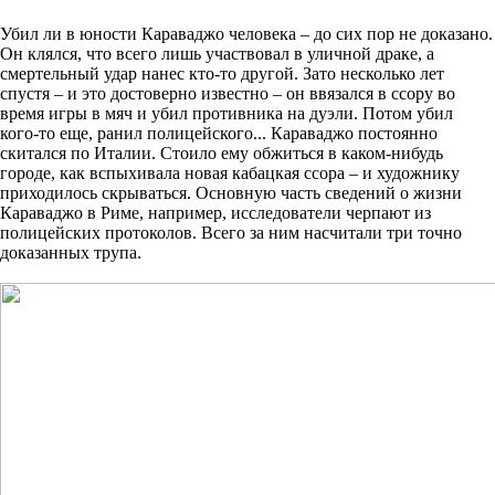
Убил ли в юности Караваджо человека – до сих пор не доказано.
Он клялся, что всего лишь участвовал в уличной драке, а
смертельный удар нанес кто-то другой. Зато несколько лет
спустя – и это достоверно известно – он ввязался в ссору во
время игры в мяч и убил противника на дуэли. Потом убил
кого-то еще, ранил полицейского... Караваджо постоянно
скитался по Италии. Стоило ему обжиться в каком-нибудь
городе, как вспыхивала новая кабацкая ссора – и художнику
приходилось скрываться. Основную часть сведений о жизни
Караваджо в Риме, например, исследователи черпают из
полицейских протоколов. Всего за ним насчитали три точно
доказанных трупа.