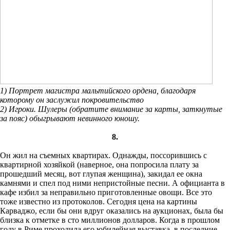
1) Портрет магистра мальтийского ордена, благодаря
которому он заслужил покровительство
2) Игроки. Шулеры (обратите внимание за карты, заткнутые
за пояс) обыгрывают невинного юношу.
8.
Он жил на съемных квартирах. Однажды, поссорившись с
квартирной хозяйкой (наверное, она попросила плату за
прошедший месяц, вот глупая женщина), закидал ее окна
камнями и спел под ними непристойные песни. А официанта в
кафе избил за неправильно приготовленные овощи. Все это
тоже известно из протоколов. Сегодня цена на картины
Карваджо, если бы они вдруг оказались на аукционах, была бы
близка к отметке в сто миллионов долларов. Когда в прошлом
году в Риме проходила его юбилейная выставка, в последние