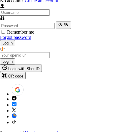
No account?
Create an account
Remember me
Forgot password
Log in
Log in
Login with Sber ID
QR code