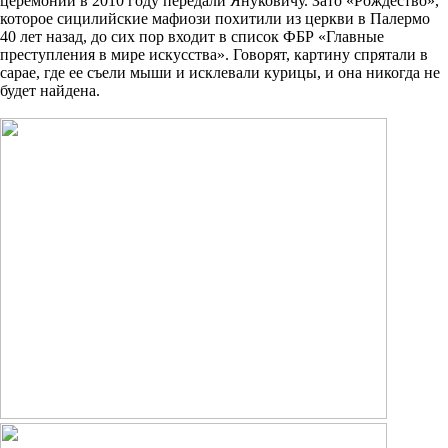
церемонии в 2010 году передали Януковичу. Зато «Рождество»,
которое сицилийские мафиози похитили из церкви в Палермо
40 лет назад, до сих пор входит в список ФБР «Главные
преступления в мире искусства». Говорят, картину спрятали в
сарае, где ее съели мыши и исклевали курицы, и она никогда не
будет найдена.