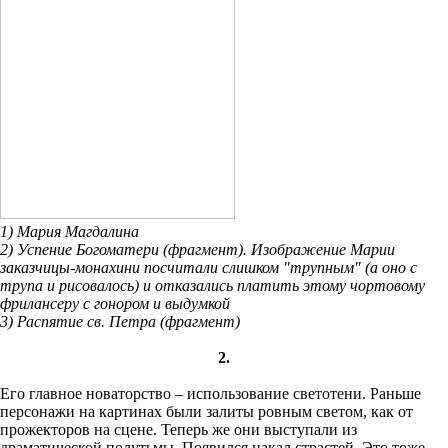
1) Мария Магдалина
2) Успение Богоматери (фрагмент). Изображение Марии
заказчицы-монахини посчитали слишком "трупным" (а оно с
трупа и рисовалось) и отказались платить этому чортовому
фрилансеру с гонором и выдумкой
3) Распятие св. Петра (фрагмент)
2.
Его главное новаторство – использование светотени. Раньше
персонажи на картинах были залиты ровным светом, как от
прожекторов на сцене. Теперь же они выступали из
драматической полутьмы. Появился накал страстей. Это тоже