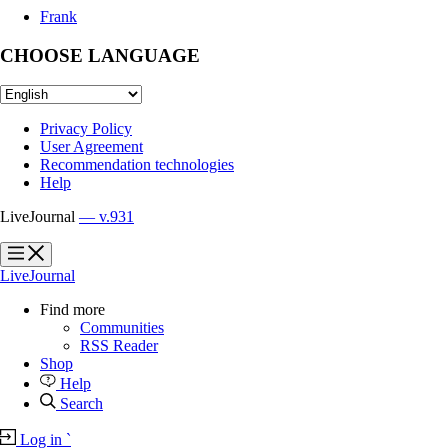
Frank
CHOOSE LANGUAGE
Privacy Policy
User Agreement
Recommendation technologies
Help
LiveJournal
— v.931
?
?
LiveJournal
Find more
Communities
RSS Reader
Shop
Help
Search
Log in
`