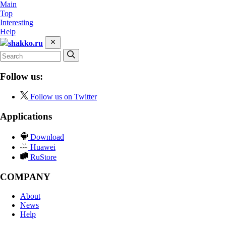
Main
Top
Interesting
Help
shakko.ru
Follow us:
Follow us on Twitter
Applications
Download
Huawei
RuStore
COMPANY
About
News
Help