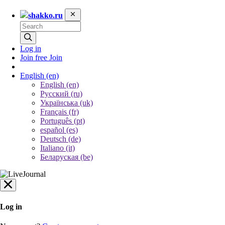
shakko.ru
Log in
Join free
Join
English
(en)
English (en)
Русский (ru)
Українська (uk)
Français (fr)
Português (pt)
español (es)
Deutsch (de)
Italiano (it)
Беларуская (be)
Log in