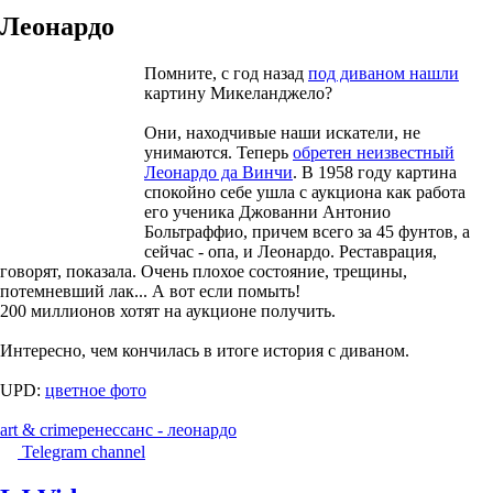
Леонардо
Помните, с год назад
под диваном нашли
картину Микеланджело?
Они, находчивые наши искатели, не
унимаются. Теперь
обретен неизвестный
Леонардо да Винчи
. В 1958 году картина
спокойно себе ушла с аукциона как работа
его ученика Джованни Антонио
Больтраффио, причем всего за 45 фунтов, а
сейчас - опа, и Леонардо. Реставрация,
говорят, показала. Очень плохое состояние, трещины,
потемневший лак... А вот если помыть!
200 миллионов хотят на аукционе получить.
Интересно, чем кончилась в итоге история с диваном.
UPD:
цветное фото
art & crime
ренессанс - леонардо
Telegram channel