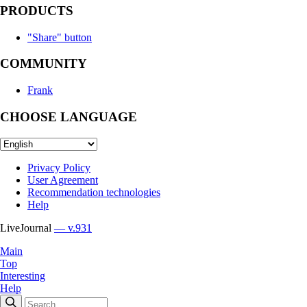
PRODUCTS
"Share" button
COMMUNITY
Frank
CHOOSE LANGUAGE
Privacy Policy
User Agreement
Recommendation technologies
Help
LiveJournal
— v.931
Main
Top
Interesting
Help