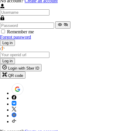
No account?
Create an account
Remember me
Forgot password
Log in
Log in
Login with Sber ID
QR code