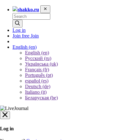
shakko.ru
Log in
Join free
Join
English
(en)
English (en)
Русский (ru)
Українська (uk)
Français (fr)
Português (pt)
español (es)
Deutsch (de)
Italiano (it)
Беларуская (be)
Log in