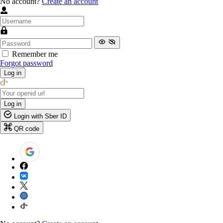
No account?
Create an account
Remember me
Forgot password
Log in
Log in
Login with Sber ID
QR code