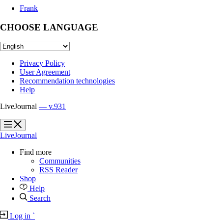
Frank
CHOOSE LANGUAGE
Privacy Policy
User Agreement
Recommendation technologies
Help
LiveJournal
— v.931
?
?
LiveJournal
Find more
Communities
RSS Reader
Shop
Help
Search
Log in
`