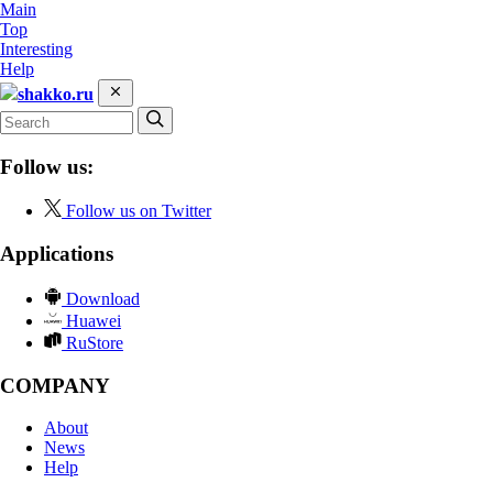
Main
Top
Interesting
Help
shakko.ru
Follow us:
Follow us on Twitter
Applications
Download
Huawei
RuStore
COMPANY
About
News
Help