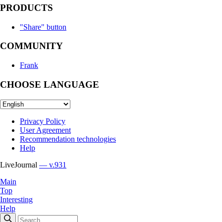
PRODUCTS
"Share" button
COMMUNITY
Frank
CHOOSE LANGUAGE
Privacy Policy
User Agreement
Recommendation technologies
Help
LiveJournal
— v.931
Main
Top
Interesting
Help