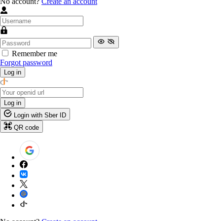
No account?
Create an account
Remember me
Forgot password
Log in
Log in
Login with Sber ID
QR code