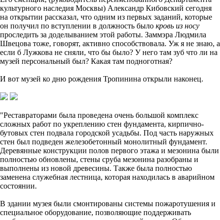
культурного наследия Москвы) Александр Кибовский сегодня
на открытии рассказал, что одним из первых заданий, которые
он получил по вступлении в должность было
кровь из носу
проследить за доделыванием этой работы. Заммэра Людмила
Швецова тоже, говорят, активно способствовала. Уж я не знаю, а
если б Лужкова не сняли, что бы было? У него там зуб что ли на
музей персональный был? Какая там подноготная?
И вот музей ко дню рождения Тропинина открыли наконец.
"Реставраторами была проведена очень большой комплекс
сложных работ по укреплению стен фундамента, кирпично-
бутовых стен подвала городской усадьбы. Под часть наружных
стен был подведен железобетонный монолитный фундамент.
Деревянные конструкции полов первого этажа и мезонина были
полностью обновлены, стены сруба мезонина разобраны и
выполнены из новой древесины. Также была полностью
заменена служебная лестница, которая находилась в аварийном
состоянии.
В здании музея были смонтированы системы пожаротушения и
специальное оборудование, позволяющие поддерживать