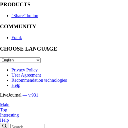
PRODUCTS
"Share" button
COMMUNITY
Frank
CHOOSE LANGUAGE
Privacy Policy
User Agreement
Recommendation technologies
Help
LiveJournal
— v.931
Main
Top
Interesting
Help