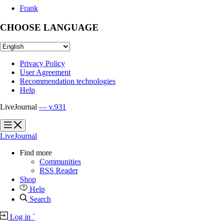
Frank
CHOOSE LANGUAGE
Privacy Policy
User Agreement
Recommendation technologies
Help
LiveJournal
— v.931
?
?
LiveJournal
Find more
Communities
RSS Reader
Shop
Help
Search
Log in
`