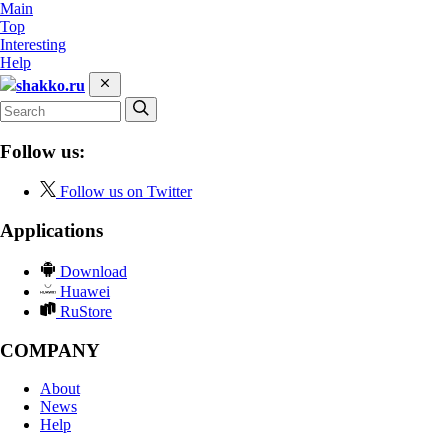
Main
Top
Interesting
Help
shakko.ru
Follow us:
Follow us on Twitter
Applications
Download
Huawei
RuStore
COMPANY
About
News
Help