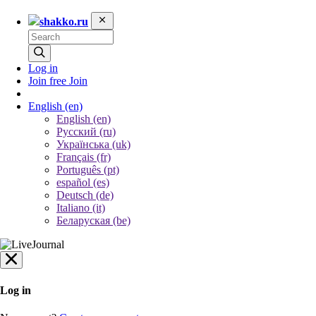
shakko.ru
Log in
Join free
Join
English
(en)
English (en)
Русский (ru)
Українська (uk)
Français (fr)
Português (pt)
español (es)
Deutsch (de)
Italiano (it)
Беларуская (be)
Log in