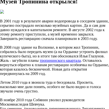
Музей Тропинина открылся!
В 2001 году в результате аварии водопровода в соседнем здании,
серьезно пострадало несколько музейных картин. Да и сам дом
давно нуждался в капитальном ремонте. В августе 2002 года к
этому ремонту приступили, а музей временно закрылся.
Завершить реставрацию сначала планировали в 2003 году.
В 2008 году здание на Волхонке, в котором жил Тропинин,
собрались было передать музею (а на Ордынке устроить филиал
купеческого быта), но в итоге там обосновался Илья Глазунов.
Жаль - загубили планы
тропининского квартала
. Оставалось
вернуться обратно к планам реставрации особнячка на Ордынке,
которая казалось бесконечной. Новая дата открытия
передвинулась на 2009 год.
Летом 2010 года я звонила туда и беседовала. Просвета,
насколько мне дали понять, особого не было видно и голоса
звучали очень грустно.
В ноябре 2010 года Собянин уволил руководителя
Москомнаследия Шевчука.
Его сменщик, (руководитель переименованного Департамента