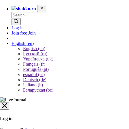
shakko.ru
Log in
Join free
Join
English
(en)
English (en)
Русский (ru)
Українська (uk)
Français (fr)
Português (pt)
español (es)
Deutsch (de)
Italiano (it)
Беларуская (be)
Log in