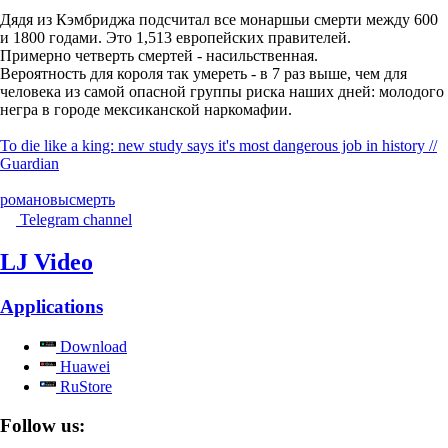
Дядя из Кэмбриджа подсчитал все монаршьи смерти между 600
и 1800 годами. Это 1,513 европейских правителей.
Примерно четверть смертей - насильственная.
Вероятность для короля так умереть - в 7 раз выше, чем для
человека из самой опасной группы риска наших дней: молодого
негра в городе мексиканской наркомафии.
To die like a king: new study says it's most dangerous job in history //
Guardian
романовы
смерть
Telegram channel
LJ Video
Applications
Download
Huawei
RuStore
Follow us: