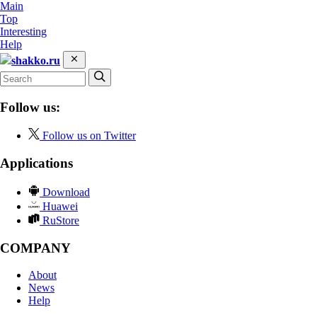
Main
Top
Interesting
Help
shakko.ru
Follow us:
Follow us on Twitter
Applications
Download
Huawei
RuStore
COMPANY
About
News
Help