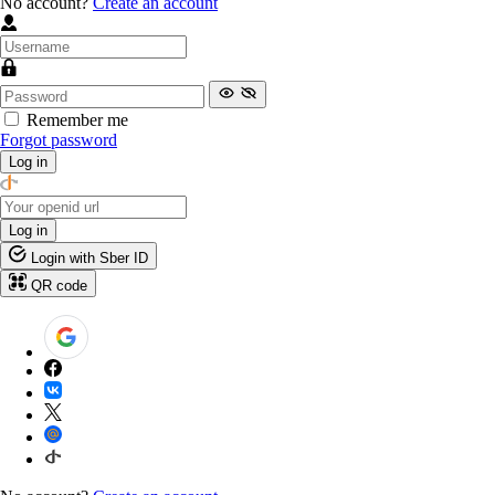
No account?
Create an account
Remember me
Forgot password
Log in
Log in
Login with Sber ID
QR code