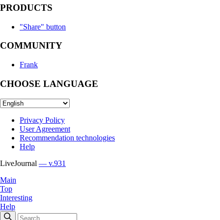
PRODUCTS
"Share" button
COMMUNITY
Frank
CHOOSE LANGUAGE
Privacy Policy
User Agreement
Recommendation technologies
Help
LiveJournal
— v.931
Main
Top
Interesting
Help