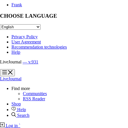
Frank
CHOOSE LANGUAGE
Privacy Policy
User Agreement
Recommendation technologies
Help
LiveJournal
— v.931
?
?
LiveJournal
Find more
Communities
RSS Reader
Shop
Help
Search
Log in
`