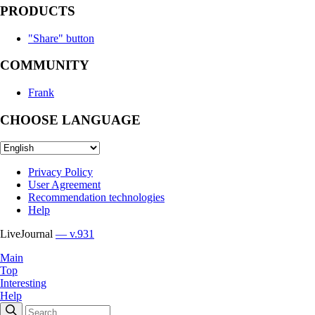
PRODUCTS
"Share" button
COMMUNITY
Frank
CHOOSE LANGUAGE
Privacy Policy
User Agreement
Recommendation technologies
Help
LiveJournal
— v.931
Main
Top
Interesting
Help