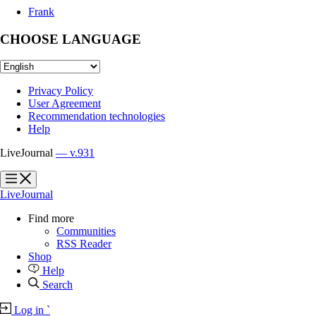
Frank
CHOOSE LANGUAGE
Privacy Policy
User Agreement
Recommendation technologies
Help
LiveJournal
— v.931
?
?
LiveJournal
Find more
Communities
RSS Reader
Shop
Help
Search
Log in
`