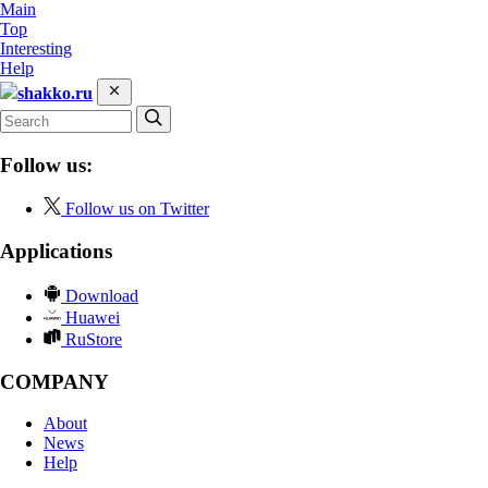
Main
Top
Interesting
Help
shakko.ru
Follow us:
Follow us on Twitter
Applications
Download
Huawei
RuStore
COMPANY
About
News
Help