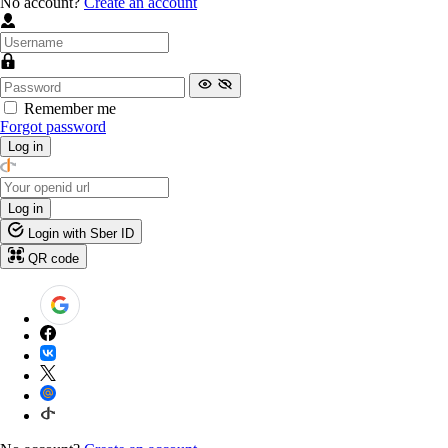
No account?
Create an account
Remember me
Forgot password
Log in
Log in
Login with Sber ID
QR code