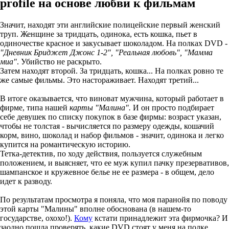
profile на основе любви к фильмам
Значит, находят эти английские полицейские первый женский
труп. Женщине за тридцать, одинока, есть кошка, пьет в
одиночестве красное и закусывает шоколадом. На полках DVD -
"Дневник Бриджет Джонс 1-2", "Реальная любовь", "Мамма
миа"
. Убийство не раскрыто.
Затем находят второй. За тридцать, кошка... На полках ровно те
же самые фильмы. Это настораживает. Находят третий...
В итоге оказывается, что виноват мужчина, который работает в
фирме, типа нашей
карты "Малина".
И он просто подбирает
себе девушек по списку покупок в базе фирмы: возраст указан,
чтобы не толстая - вычисляется по размеру одежды, кошачий
корм, вино, шоколад и набор фильмов - значит, одинока и легко
купится на романтическую историю.
Тетка-детектив, по ходу действия, пользуется служебным
положением, и выясняет, что ее муж купил пачку презервативов,
шампанское и кружевное белье не ее размера - в общем, дело
идет к разводу.
По результатам просмотра я поняла, что моя паранойя по поводу
этой карты "Малины" вполне обоснована (в нашем-то
государстве, охохо!).
Кому
кстати принадлежит эта фирмочка? И
заодно пошла проверять, какие DVD стоят у меня на полке.