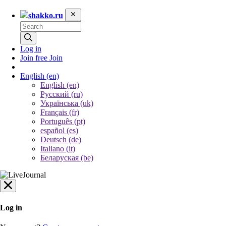
shakko.ru
Log in
Join free
Join
English
(en)
English (en)
Русский (ru)
Українська (uk)
Français (fr)
Português (pt)
español (es)
Deutsch (de)
Italiano (it)
Беларуская (be)
Log in