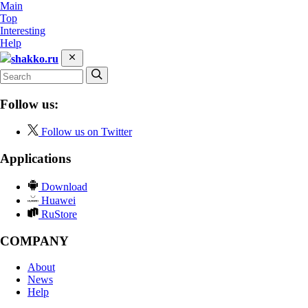
Main
Top
Interesting
Help
shakko.ru
Follow us:
Follow us on Twitter
Applications
Download
Huawei
RuStore
COMPANY
About
News
Help