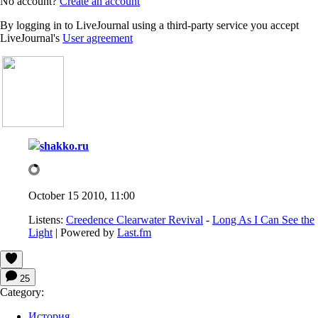
No account?
Create an account
By logging in to LiveJournal using a third-party service you accept
LiveJournal's
User agreement
shakko.ru
October 15 2010, 11:00
Listens:
Creedence Clearwater Revival
-
Long As I Can See the
Light
| Powered by
Last.fm
25
Category:
История