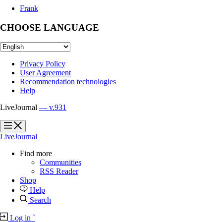
Frank
CHOOSE LANGUAGE
Privacy Policy
User Agreement
Recommendation technologies
Help
LiveJournal
— v.931
?
?
LiveJournal
Find more
Communities
RSS Reader
Shop
Help
Search
Log in
`