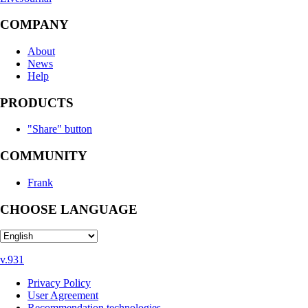
COMPANY
About
News
Help
PRODUCTS
"Share" button
COMMUNITY
Frank
CHOOSE LANGUAGE
v.931
Privacy Policy
User Agreement
Recommendation technologies