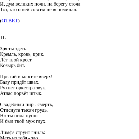
И, дум великих полн, на берегу стоял
Тот, кто о ней совсем не вспоминал.
(
ОТВЕТ
)
11.
Зря ты здесь.
Кремль, кровь, крик.
Лёг твой крест,
Козырь бит.
Прыгай в корсете вверх!
Балу придёт швах.
Рухнет оркестра звук.
Атлас порвёт штык.
Свадебный пир - смерть,
Стиснута тысяч грудь.
Но ты пила пунш.
И был твой муж глух.
Лимфа струит гниль:
Мать из тебя - зло.