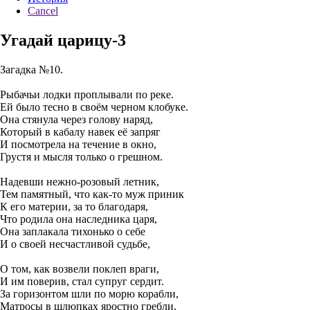
Cancel
Угадай царицу-3
Загадка №10.
Рыбачьи лодки проплывали по реке.
Ей было тесно в своём черном клобуке.
Она стянула через голову наряд,
Который в кабалу навек её запряг
И посмотрела на течение в окно,
Грустя и мысля только о грешном.
Надевши нежно-розовый летник,
Тем памятный, что как-то муж приник
К его материи, за то благодаря,
Что родила она наследника царя,
Она заплакала тихонько о себе
И о своей несчастливой судьбе,
О том, как возвели поклеп враги,
И им поверив, стал супруг сердит.
За горизонтом шли по морю корабли,
Матросы в шлюпках яростно гребли,