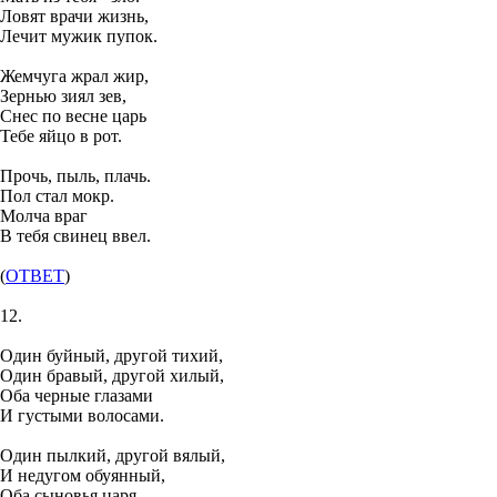
Ловят врачи жизнь,
Лечит мужик пупок.
Жемчуга жрал жир,
Зернью зиял зев,
Снес по весне царь
Тебе яйцо в рот.
Прочь, пыль, плачь.
Пол стал мокр.
Молча враг
В тебя свинец ввел.
(
ОТВЕТ
)
12.
Один буйный, другой тихий,
Один бравый, другой хилый,
Оба черные глазами
И густыми волосами.
Один пылкий, другой вялый,
И недугом обуянный,
Оба сыновья царя