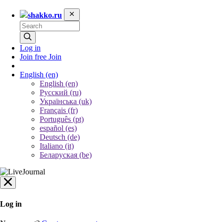
shakko.ru
Log in
Join free
Join
English
(en)
English (en)
Русский (ru)
Українська (uk)
Français (fr)
Português (pt)
español (es)
Deutsch (de)
Italiano (it)
Беларуская (be)
Log in