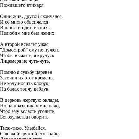
Пожившего втихаря.
Один жив, другой скончался.
И со мною обвенчался
В юности один из них -
Нелюбим мне был жених.
А второй вселяет ужас,
"Домострой" ему не нужен.
Чтобы выжить, я кручусь
Лицемеря не чуть-чуть.
Помню я судьбу царевен
Заточил их этот кремень,
Не хочу носить клобук,
На балах топчу каблук.
В церковь жертвую оклады,
Но на праздниках мне надо,
Чтоб ему всласть угодить,
Богохульства говорить.
Тихо-тихо. Улыбайся.
С девкой грязной его знайся.