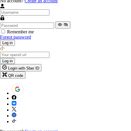
No account?
Create an account
Remember me
Forgot password
Log in
Log in
Login with Sber ID
QR code