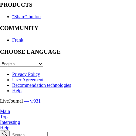
PRODUCTS
"Share" button
COMMUNITY
Frank
CHOOSE LANGUAGE
Privacy Policy
User Agreement
Recommendation technologies
Help
LiveJournal
— v.931
Main
Top
Interesting
Help