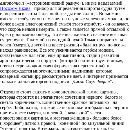
astronomicus
(«астрономический радиус»), иначе называемый
Посохом Якова
- прибор для определения широты судна путём
измерения высоты Полярной звезды или солнца. Возможно,
вместе с глобусом он намекает на научные увлечения модели, но
более важен аллегорический смысл этого атрибута - он означает,
что скорбь нельзя измерить, а также является прямой отсылкой к
Кресту, напоминающему, что вечная жизнь и спасение все-таки
существуют. Таким образом, одной рукой Томас опирается на
череп (смерть), другой на крест (жизнь) - балансируя, но все же
находя равновесие. Все это увенчивается гербом модели,
обязательным для этой, еще примитивной, стадии развития
аристократического портрета (которой соответствует и дикая,
почти петров-водкинская сферическая перспектива), и
сопровождается многочисленными надписями, которые
коварный жатый jpg рассмотреть не дает, а интернет признается
только в одной авторской подписи "
Джон Сауч фецит
".
Отдельно стоит сказать о колористической гамме картины,
которая строится на элегантном сочетании черного, белого и
светло-коричневого. Единственное красное пятнышко - на
гербе. Любопытно, что живые персонажи изображены в черном
цвете - цвете смерти, и в левой, "начальной" части
повествования картины, а мертвая женщина - большое белое
("хорошее") пятно в правой, "конечной" по визуальной линии
"чтения" полотна. Возможно, подсознательно это как бы