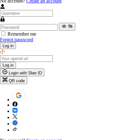
No account?
Create an account
Remember me
Forgot password
Log in
Log in
Login with Sber ID
QR code