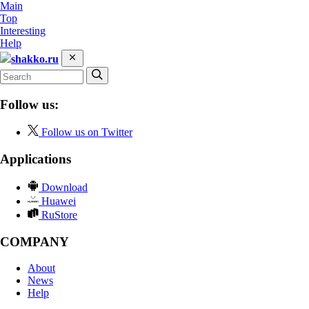
Main
Top
Interesting
Help
shakko.ru
Follow us:
Follow us on Twitter
Applications
Download
Huawei
RuStore
COMPANY
About
News
Help