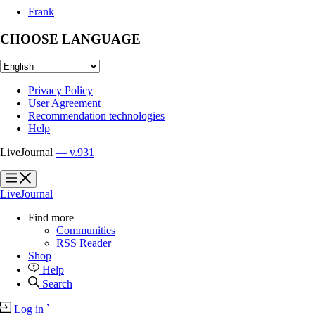
Frank
CHOOSE LANGUAGE
Privacy Policy
User Agreement
Recommendation technologies
Help
LiveJournal
— v.931
?
?
LiveJournal
Find more
Communities
RSS Reader
Shop
Help
Search
Log in
`