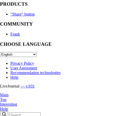
PRODUCTS
"Share" button
COMMUNITY
Frank
CHOOSE LANGUAGE
Privacy Policy
User Agreement
Recommendation technologies
Help
LiveJournal
— v.931
Main
Top
Interesting
Help