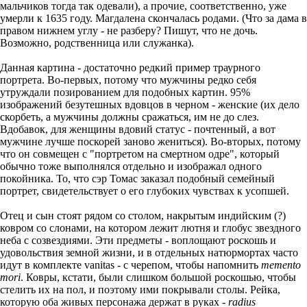
мальчиков тогда так одевали), а прочие, соответственно, уже
умерли к 1635 году. Магдалена скончалась родами. (Что за дама в
правом нижнем углу - не разберу? Пишут, что не дочь.
Возможно, родственница или служанка).
Данная картина - достаточно редкий пример траурного
портрета. Во-первых, потому что мужчины редко себя
утруждали позированием для подобных картин. 95%
изображений безутешных вдовцов в черном - женские (их дело
скорбеть, а мужчины должны сражаться, им не до слез.
Вдобавок, для женщины вдовий статус - почтенный, а вот
мужчине лучше поскорей заново жениться). Во-вторых, потому
что он совмещен с "портретом на смертном одре", который
обычно тоже выполнялся отдельно и изображал одного
покойника. То, что сэр Томас заказал подобный семейный
портрет, свидетельствует о его глубоких чувствах к усопшей.
Отец и сын стоят рядом со столом, накрытым индийским (?)
ковром со слонами, на котором лежит лютня и глобус звездного
неба с созвездиями. Эти предметы - воплощают роскошь и
удовольствия земной жизни, и в отдельных натюрмортах часто
идут в комплекте vanitas - с черепом, чтобы напомнить
memento
mori
. Ковры, кстати, были слишком большой роскошью, чтобы
стелить их на пол, и поэтому ими покрывали столы. Рейка,
которую оба живых персонажа держат в руках -
radius