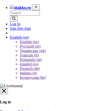
shakko.ru
Log in
Join free
Join
English
(en)
English (en)
Русский (ru)
Українська (uk)
Français (fr)
Português (pt)
español (es)
Deutsch (de)
Italiano (it)
Беларуская (be)
Log in