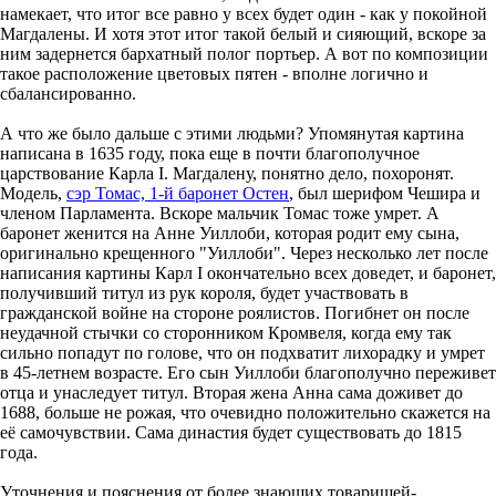
намекает, что итог все равно у всех будет один - как у покойной
Магдалены. И хотя этот итог такой белый и сияющий, вскоре за
ним задернется бархатный полог портьер. А вот по композиции
такое расположение цветовых пятен - вполне логично и
сбалансированно.
А что же было дальше с этими людьми? Упомянутая картина
написана в 1635 году, пока еще в почти благополучное
царствование Карла I. Магдалену, понятно дело, похоронят.
Модель,
сэр Томас, 1-й баронет Остен
, был шерифом Чешира и
членом Парламента. Вскоре мальчик Томас тоже умрет. А
баронет женится на Анне Уиллоби, которая родит ему сына,
оригинально крещенного "Уиллоби". Через несколько лет после
написания картины Карл I окончательно всех доведет, и баронет,
получивший титул из рук короля, будет участвовать в
гражданской войне на стороне роялистов. Погибнет он после
неудачной стычки со сторонником Кромвеля, когда ему так
сильно попадут по голове, что он подхватит лихорадку и умрет
в 45-летнем возрасте. Его сын Уиллоби благополучно переживет
отца и унаследует титул. Вторая жена Анна сама доживет до
1688, больше не рожая, что очевидно положительно скажется на
её самочувствии. Сама династия будет существовать до 1815
года.
Уточнения и пояснения от более знающих товарищей-