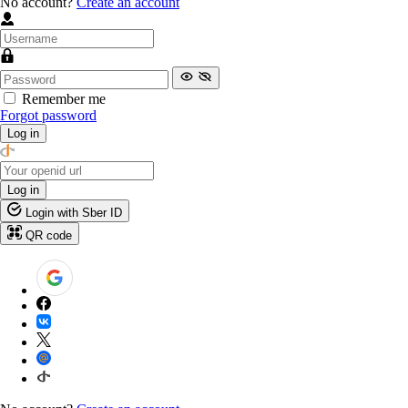
No account?
Create an account
Remember me
Forgot password
Log in
Log in
Login with Sber ID
QR code