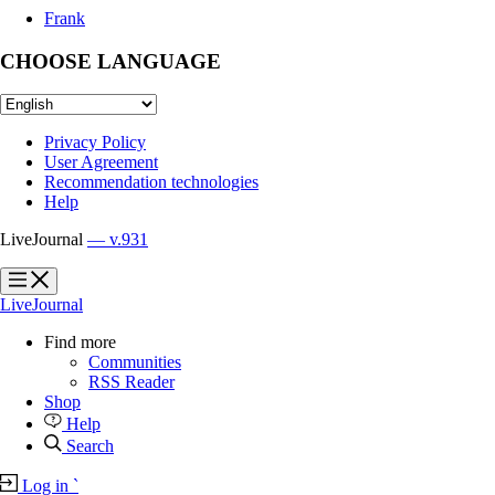
Frank
CHOOSE LANGUAGE
Privacy Policy
User Agreement
Recommendation technologies
Help
LiveJournal
— v.931
?
?
LiveJournal
Find more
Communities
RSS Reader
Shop
Help
Search
Log in
`