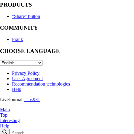
PRODUCTS
"Share" button
COMMUNITY
Frank
CHOOSE LANGUAGE
Privacy Policy
User Agreement
Recommendation technologies
Help
LiveJournal
— v.931
Main
Top
Interesting
Help