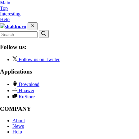
Main
Top
Interesting
Help
shakko.ru
Follow us:
Follow us on Twitter
Applications
Download
Huawei
RuStore
COMPANY
About
News
Help