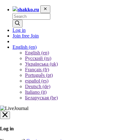
shakko.ru
Log in
Join free
Join
English
(en)
English (en)
Русский (ru)
Українська (uk)
Français (fr)
Português (pt)
español (es)
Deutsch (de)
Italiano (it)
Беларуская (be)
Log in