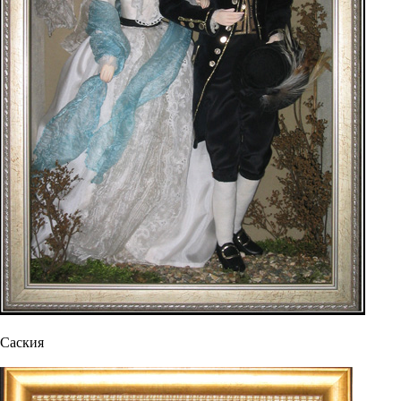
Саския