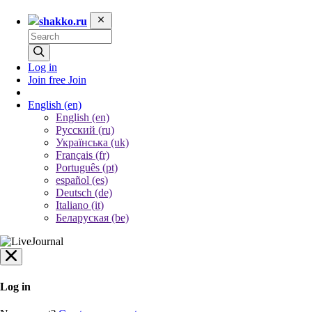
shakko.ru
Log in
Join free
Join
English
(en)
English (en)
Русский (ru)
Українська (uk)
Français (fr)
Português (pt)
español (es)
Deutsch (de)
Italiano (it)
Беларуская (be)
Log in