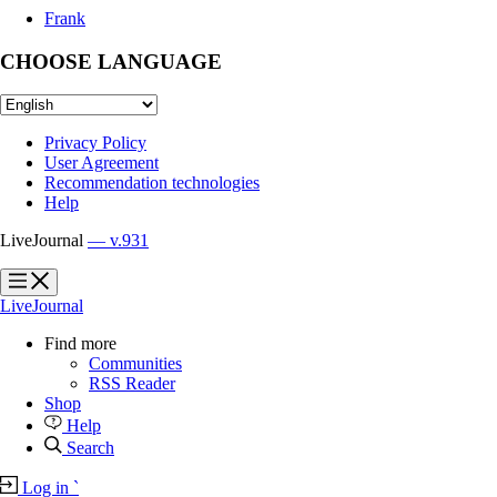
Frank
CHOOSE LANGUAGE
Privacy Policy
User Agreement
Recommendation technologies
Help
LiveJournal
— v.931
?
?
LiveJournal
Find more
Communities
RSS Reader
Shop
Help
Search
Log in
`