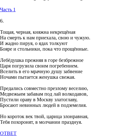
Часть 1
6.
Тощая, черная, княжна некрещёная
На смерть к нам приехала, свою и чужую.
И жадно пируя, о ядах толкуют
Бояре и стольники, пока что прощённые.
Лебёдушка прежняя в горе безбрежное
Царя погрузила своим погребением.
Вселить в его мрачную душу забвение
Ночами пытается женушка свежая.
Предались совместно презлому веселию,
Медвежьим забавам под лай волкодавов,
Пустили ораву в Москву златоглаву,
Бросают невинных людей в подземелия.
Но короток век твой, царица злонравная,
Тебя похоронят, в молчании празднуя.
ОТВЕТ