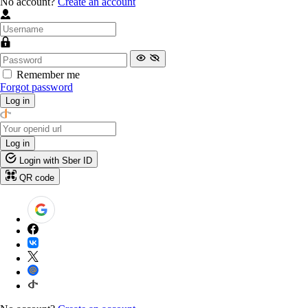
No account?
Create an account
Remember me
Forgot password
Log in
Log in
Login with Sber ID
QR code