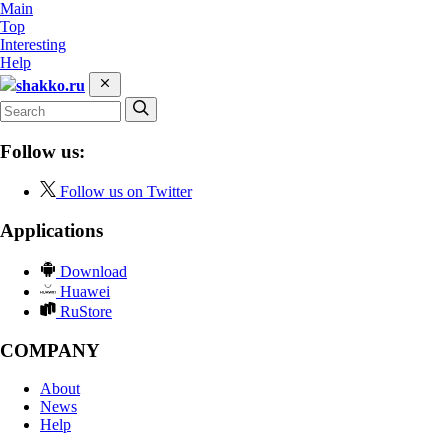
Main
Top
Interesting
Help
shakko.ru
Follow us:
Follow us on Twitter
Applications
Download
Huawei
RuStore
COMPANY
About
News
Help