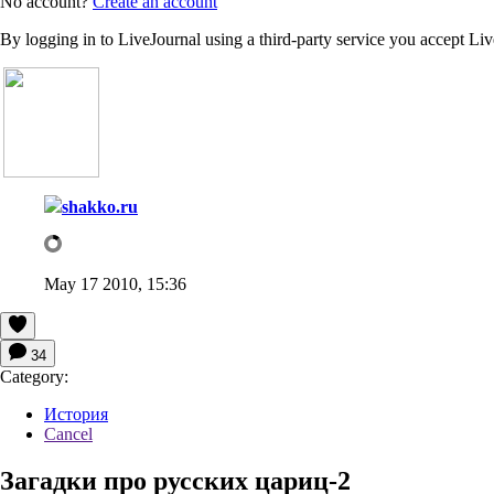
No account?
Create an account
By logging in to LiveJournal using a third-party service you accept Li
shakko.ru
May 17 2010, 15:36
34
Category:
История
Cancel
Загадки про русских цариц-2