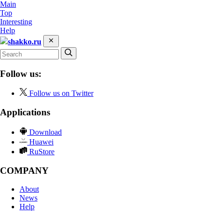
Main
Top
Interesting
Help
shakko.ru
Follow us:
Follow us on Twitter
Applications
Download
Huawei
RuStore
COMPANY
About
News
Help