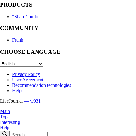
PRODUCTS
"Share" button
COMMUNITY
Frank
CHOOSE LANGUAGE
Privacy Policy
User Agreement
Recommendation technologies
Help
LiveJournal
— v.931
Main
Top
Interesting
Help