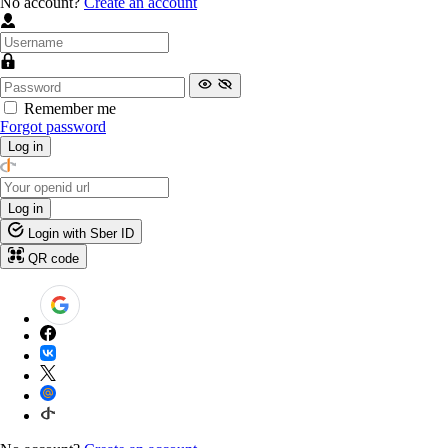
No account?
Create an account
Remember me
Forgot password
Log in
Log in
Login with Sber ID
QR code