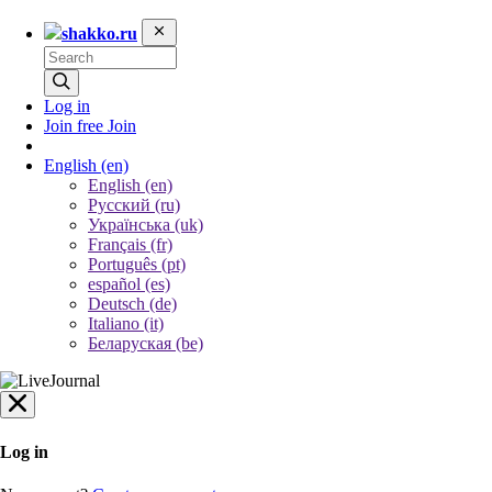
shakko.ru
Log in
Join free
Join
English
(en)
English (en)
Русский (ru)
Українська (uk)
Français (fr)
Português (pt)
español (es)
Deutsch (de)
Italiano (it)
Беларуская (be)
Log in