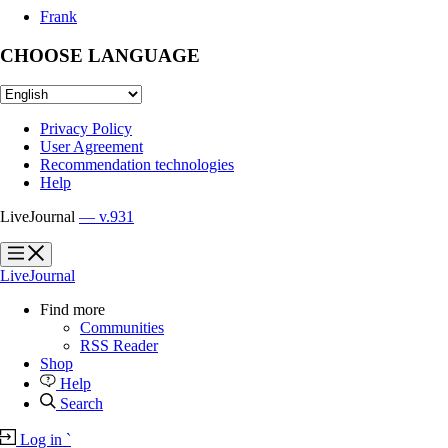
Frank
CHOOSE LANGUAGE
Privacy Policy
User Agreement
Recommendation technologies
Help
LiveJournal
— v.931
?
?
LiveJournal
Find more
Communities
RSS Reader
Shop
Help
Search
Log in
`