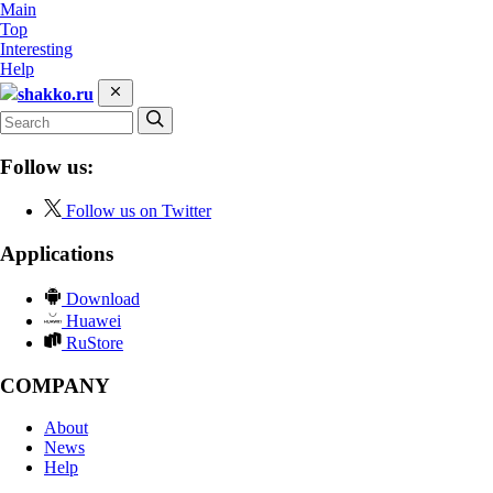
Main
Top
Interesting
Help
shakko.ru
Follow us:
Follow us on Twitter
Applications
Download
Huawei
RuStore
COMPANY
About
News
Help