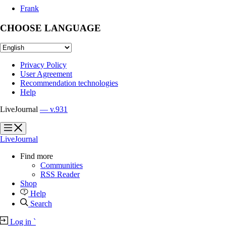
Frank
CHOOSE LANGUAGE
Privacy Policy
User Agreement
Recommendation technologies
Help
LiveJournal
— v.931
?
?
LiveJournal
Find more
Communities
RSS Reader
Shop
Help
Search
Log in
`