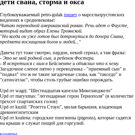
дети свана, сторма и окса
Глубокоуважаемый petro-gulak
пишет
о марсельпрустовских
видениях в средневековье:
Читаю переводной американский роман. Речь идет о Фаусте,
который видит образ Елены Троянской.
"Но когда он уже готов был дотронуться до дочери Свана,
предмета восхищения богов и людей..."
Давеча тут тоже смотрю, пардон, некий сериал, а там фразы:
- Это не мой родной сын, а ребенок Фостера.
- Я встретился с ним в Бейсменте и объяснил что к чему.
Загадочное слепое пятно у переводчика - "приемный сын" и
"подвал" это ж не такие загадочные слова, как "такседо" и
"сатин/атлас", чтобы столь грубые ошибки порождать.
Upd от wagrj: "Шестнадцатая капелла Микеланджело"
Upd от maryxmas: "легендарные герои Тернополя" (в количестве
трехсот спартанских голов)
Upd от kuziil: "Розетта Стоун", милая барышня, владеющая
древнеегипетским
Upd от koalena: городские пингвины (pigeons), которые садятся
на крыши и служат пищей для горгулий.
кадавры