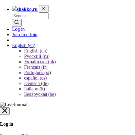
shakko.ru
Log in
Join free
Join
English
(en)
English (en)
Русский (ru)
Українська (uk)
Français (fr)
Português (pt)
español (es)
Deutsch (de)
Italiano (it)
Беларуская (be)
Log in