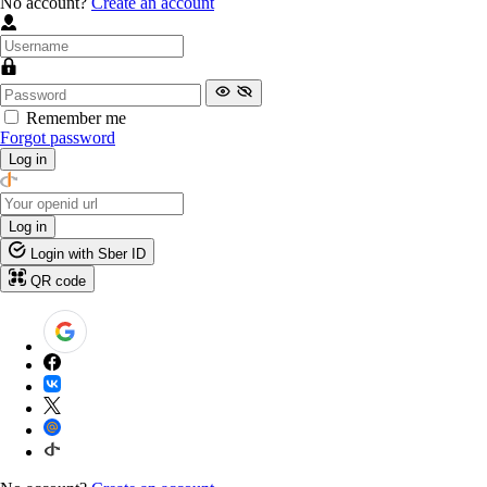
No account?
Create an account
Remember me
Forgot password
Log in
Log in
Login with Sber ID
QR code