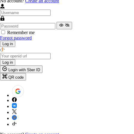
No account?
Create an account
Remember me
Forgot password
Log in
Log in
Login with Sber ID
QR code