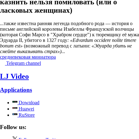
казнить нельзя помиловать (или о
ласковых женщинах)
...также известна ранняя легенда подобного рода — история о
письме английской королевы Изабеллы Французской волчицы
(которая Софи Марсо в "Храбром сердце") к тюремщику её мужа
Эдуарда II, убитого в 1327 году
: «Edvardum occidere nolite timere
bonum est»
(возможный перевод с латыни:
«Эдуарда убить не
смейте выказывать страх»)...
средневековая миниатюра
Telegram channel
LJ Video
Applications
Download
Huawei
RuStore
Follow us: