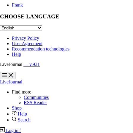
Frank
CHOOSE LANGUAGE
Privacy Policy
User Agreement
Recommendation technologies
Help
LiveJournal
— v.931
?
?
LiveJournal
Find more
Communities
RSS Reader
Shop
Help
Search
Log in
`