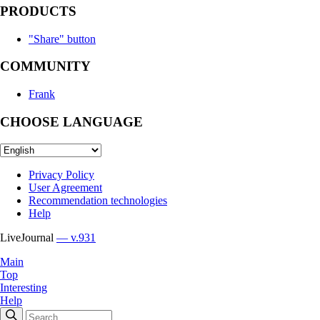
PRODUCTS
"Share" button
COMMUNITY
Frank
CHOOSE LANGUAGE
Privacy Policy
User Agreement
Recommendation technologies
Help
LiveJournal
— v.931
Main
Top
Interesting
Help