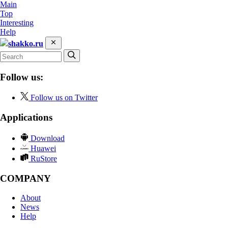
Main
Top
Interesting
Help
shakko.ru
Follow us:
Follow us on Twitter
Applications
Download
Huawei
RuStore
COMPANY
About
News
Help