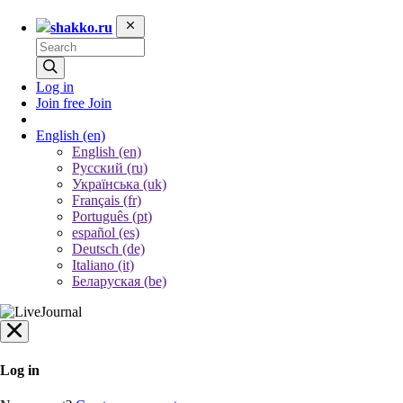
shakko.ru
Log in
Join free
Join
English
(en)
English (en)
Русский (ru)
Українська (uk)
Français (fr)
Português (pt)
español (es)
Deutsch (de)
Italiano (it)
Беларуская (be)
Log in