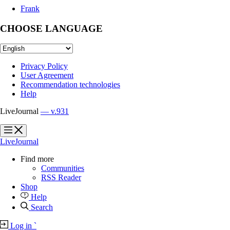
Frank
CHOOSE LANGUAGE
Privacy Policy
User Agreement
Recommendation technologies
Help
LiveJournal
— v.931
?
?
LiveJournal
Find more
Communities
RSS Reader
Shop
Help
Search
Log in
`