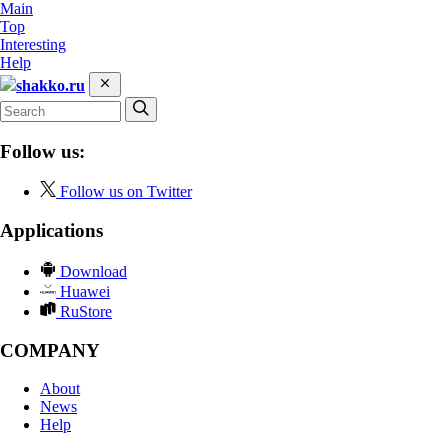
Main
Top
Interesting
Help
shakko.ru
Follow us:
Follow us on Twitter
Applications
Download
Huawei
RuStore
COMPANY
About
News
Help