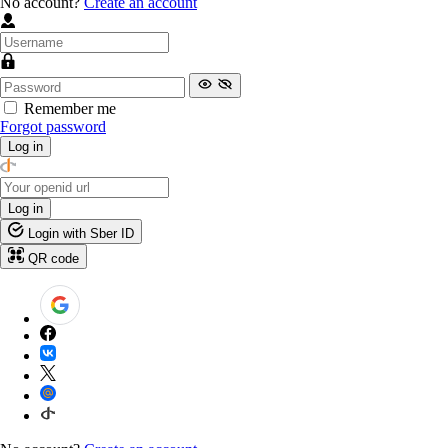
No account?
Create an account
Remember me
Forgot password
Log in
Log in
Login with Sber ID
QR code