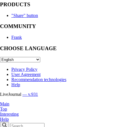
PRODUCTS
"Share" button
COMMUNITY
Frank
CHOOSE LANGUAGE
Privacy Policy
User Agreement
Recommendation technologies
Help
LiveJournal
— v.931
Main
Top
Interesting
Help