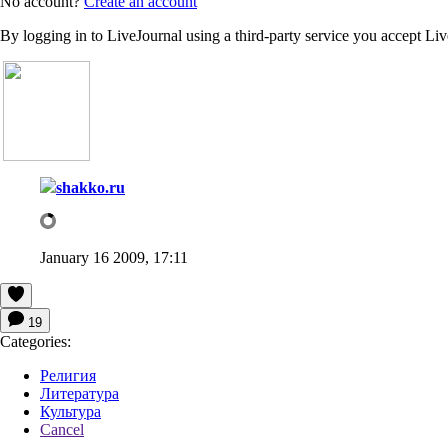
No account?
Create an account
By logging in to LiveJournal using a third-party service you accept Li
shakko.ru
January 16 2009, 17:11
19
Categories:
Религия
Литература
Культура
Cancel