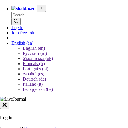
shakko.ru
Log in
Join free
Join
English
(en)
English (en)
Русский (ru)
Українська (uk)
Français (fr)
Português (pt)
español (es)
Deutsch (de)
Italiano (it)
Беларуская (be)
Log in