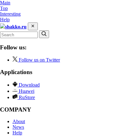
Main
Top
Interesting
Help
shakko.ru
Follow us:
Follow us on Twitter
Applications
Download
Huawei
RuStore
COMPANY
About
News
Help