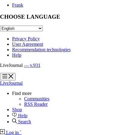
Frank
CHOOSE LANGUAGE
Privacy Policy
User Agreement
Recommendation technologies
Help
LiveJournal
— v.931
?
?
LiveJournal
Find more
Communities
RSS Reader
Shop
Help
Search
Log in
`