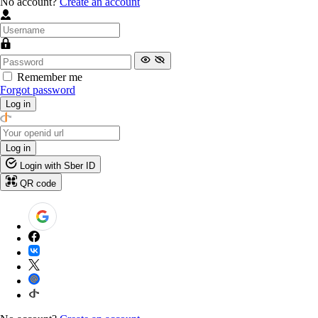
No account?
Create an account
Remember me
Forgot password
Log in
Log in
Login with Sber ID
QR code