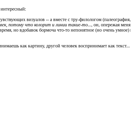
 интересный:
чувствующих визуалов -- а вместе с тру-филологом (палеография,
 век, потому что колорит и линии такие-то...
, он, опережая меня
время, но вдобавок бормоча что-то непонятное (но очень умное)
маешь как картину, другой человек воспринимает как текст... Во