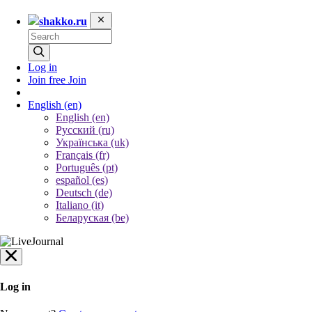
shakko.ru
Log in
Join free
Join
English
(en)
English (en)
Русский (ru)
Українська (uk)
Français (fr)
Português (pt)
español (es)
Deutsch (de)
Italiano (it)
Беларуская (be)
Log in