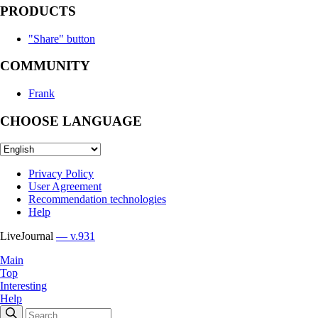
PRODUCTS
"Share" button
COMMUNITY
Frank
CHOOSE LANGUAGE
Privacy Policy
User Agreement
Recommendation technologies
Help
LiveJournal
— v.931
Main
Top
Interesting
Help