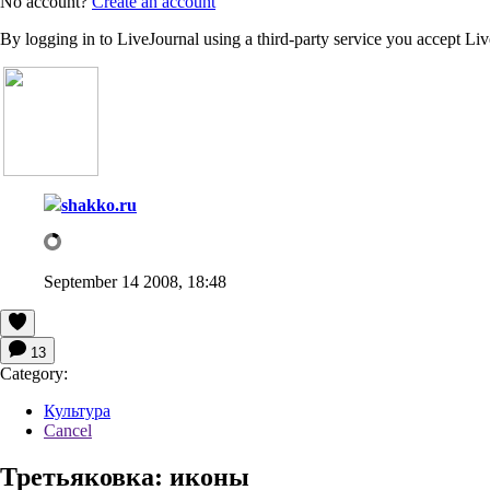
No account?
Create an account
By logging in to LiveJournal using a third-party service you accept Li
shakko.ru
September 14 2008, 18:48
13
Category:
Культура
Cancel
Третьяковка: иконы