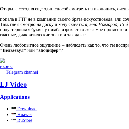
Открыла сегодня еще один способ смотреть на иконопись, очень
попала в ГТГ не в компании своего брата-искусствоведа, али со
Там, где я смотрю на доску и хочу сказать:
а, это Новгород, 15-й
полустершихся буквы у нимба изрекает то же самое про место и 
гласные, диакритические знаки и так далее.
Очень любопытное ощущение -- наблюдать как то, что ты восприни
"Вельзевул"
или
"Люцифер"
?
иконы
Telegram channel
LJ Video
Applications
Download
Huawei
RuStore