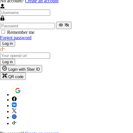
No account?
Create an account
Remember me
Forgot password
Log in
Log in
Login with Sber ID
QR code