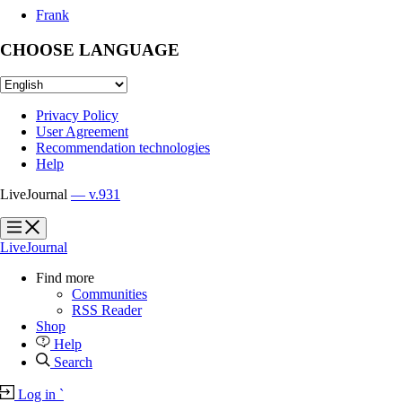
Frank
CHOOSE LANGUAGE
Privacy Policy
User Agreement
Recommendation technologies
Help
LiveJournal
— v.931
?
?
LiveJournal
Find more
Communities
RSS Reader
Shop
Help
Search
Log in
`