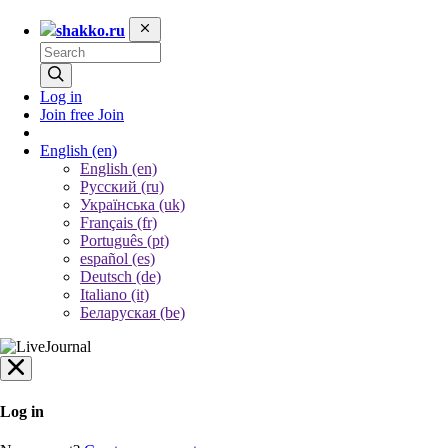
shakko.ru
Log in
Join free
Join
English
(en)
English (en)
Русский (ru)
Українська (uk)
Français (fr)
Português (pt)
español (es)
Deutsch (de)
Italiano (it)
Беларуская (be)
Log in