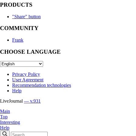
PRODUCTS
"Share" button
COMMUNITY
Frank
CHOOSE LANGUAGE
Privacy Policy
User Agreement
Recommendation technologies
Help
LiveJournal
— v.931
Main
Top
Interesting
Help