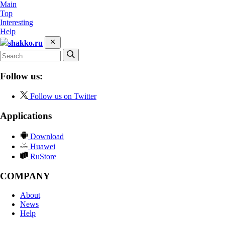
Main
Top
Interesting
Help
shakko.ru
Follow us:
Follow us on Twitter
Applications
Download
Huawei
RuStore
COMPANY
About
News
Help