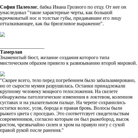
Cофия Палеолог
, бабка Ивана Грозного по отцу. От нее он
унаследовал "такие характерные черты, как большой
крючковатый нос и толстые губы, придававшие его лицу
отталкивающее, как бы брюзгливое выражение".
__________________
Тамерлан
Знаменитый бюст, желание создания которого типа
мистическим образом привело к развязыванию второй мировой.
"Скорее всего, тело перед погребением было забальзамировано,
но от сырости мумия разрушилась. Останки принадлежали
крупному человеку мощного телосложения. На скелете
обнаружены патологические изменения в локтевом, коленном
суставах и на указательном пальце. На черепе сохранились
остатки волос, усов, борода и правая бровь. Волосы были
рыжего цвета с проседью. Это соответтсвует свидетельствам
современников, согласно которым он был рыжебород, высок
ростом, чрезвычайно силен и хром на правую ногу с сухой
правой рукой после ранения."