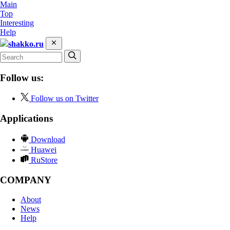
Main
Top
Interesting
Help
shakko.ru
Follow us:
Follow us on Twitter
Applications
Download
Huawei
RuStore
COMPANY
About
News
Help