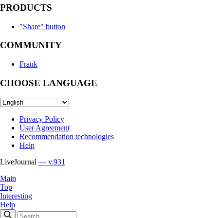
PRODUCTS
"Share" button
COMMUNITY
Frank
CHOOSE LANGUAGE
Privacy Policy
User Agreement
Recommendation technologies
Help
LiveJournal
— v.931
Main
Top
Interesting
Help