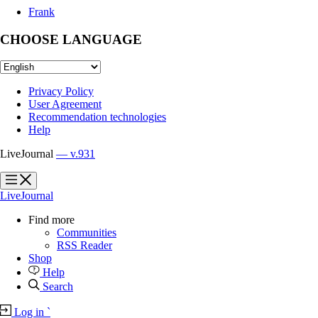
Frank
CHOOSE LANGUAGE
Privacy Policy
User Agreement
Recommendation technologies
Help
LiveJournal
— v.931
?
?
LiveJournal
Find more
Communities
RSS Reader
Shop
Help
Search
Log in
`