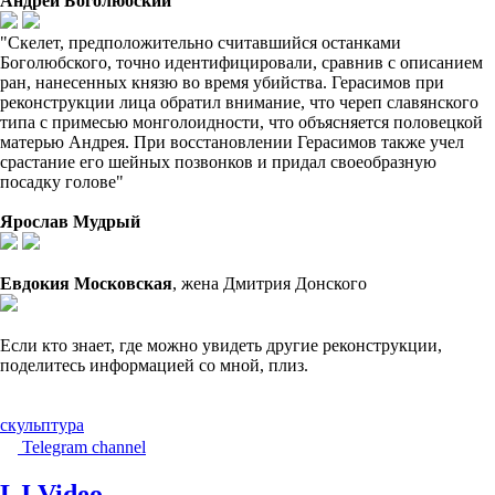
Андрей Боголюбский
"Скелет, предположительно считавшийся останками
Боголюбского, точно идентифицировали, сравнив с описанием
ран, нанесенных князю во время убийства. Герасимов при
реконструкции лица обратил внимание, что череп славянского
типа с примесью монголоидности, что объясняется половецкой
матерью Андрея. При восстановлении Герасимов также учел
срастание его шейных позвонков и придал своеобразную
посадку голове"
Ярослав Мудрый
Евдокия Московская
, жена Дмитрия Донского
Если кто знает, где можно увидеть другие реконструкции,
поделитесь информацией со мной, плиз.
скульптура
Telegram channel
LJ Video