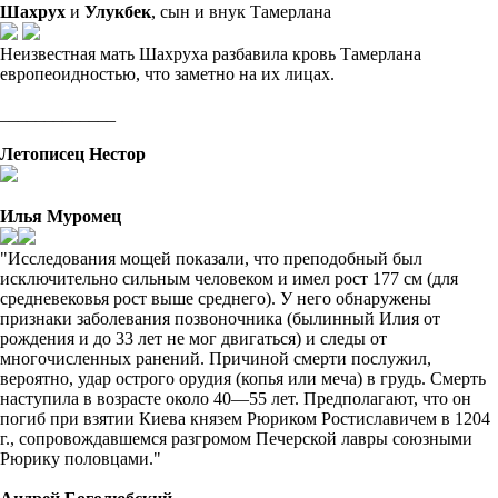
Шахрух
и
Улукбек
, сын и внук Тамерлана
Неизвестная мать Шахруха разбавила кровь Тамерлана
европеоидностью, что заметно на их лицах.
_____________
Летописец Нестор
Илья Муромец
"Исследования мощей показали, что преподобный был
исключительно сильным человеком и имел рост 177 см (для
средневековья рост выше среднего). У него обнаружены
признаки заболевания позвоночника (былинный Илия от
рождения и до 33 лет не мог двигаться) и следы от
многочисленных ранений. Причиной смерти послужил,
вероятно, удар острого орудия (копья или меча) в грудь. Смерть
наступила в возрасте около 40—55 лет. Предполагают, что он
погиб при взятии Киева князем Рюриком Ростиславичем в 1204
г., сопровождавшемся разгромом Печерской лавры союзными
Рюрику половцами."