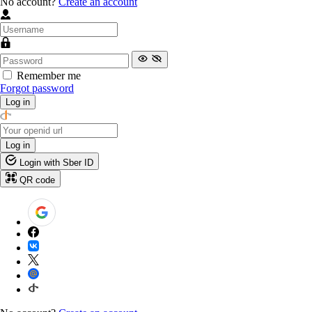
No account?
Create an account
Remember me
Forgot password
Log in
Log in
Login with Sber ID
QR code