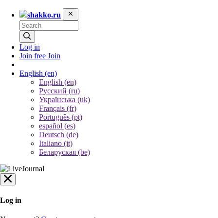
shakko.ru
Log in
Join free
Join
English
(en)
English (en)
Русский (ru)
Українська (uk)
Français (fr)
Português (pt)
español (es)
Deutsch (de)
Italiano (it)
Беларуская (be)
Log in