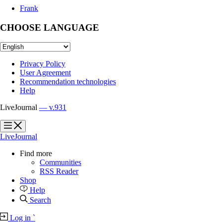
Frank
CHOOSE LANGUAGE
Privacy Policy
User Agreement
Recommendation technologies
Help
LiveJournal
— v.931
?
?
LiveJournal
Find more
Communities
RSS Reader
Shop
Help
Search
Log in
`