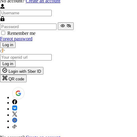
No account?
Create an account
Remember me
Forgot password
Log in
Log in
Login with Sber ID
QR code