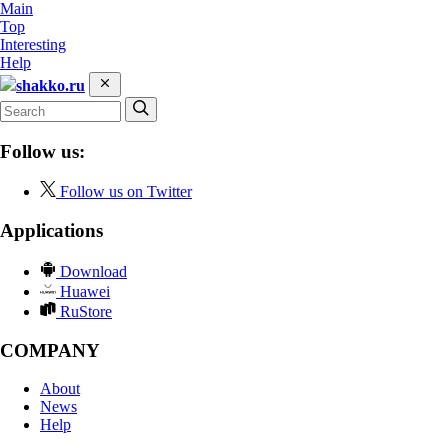
Main
Top
Interesting
Help
shakko.ru
Follow us:
Follow us on Twitter
Applications
Download
Huawei
RuStore
COMPANY
About
News
Help