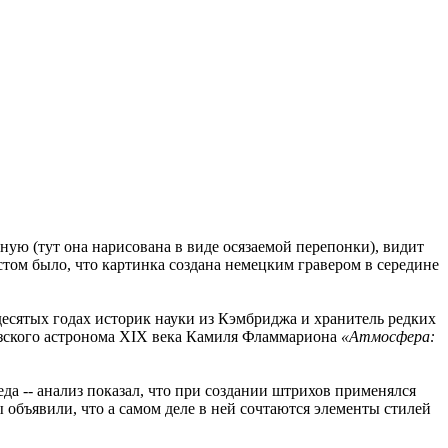
ную (тут она нарисована в виде осязаемой перепонки), видит
том было, что картинка создана немецким гравером в середине
десятых годах историк науки из Кэмбриджа и хранитель редких
узского астронома XIX века Камиля Фламмариона
«Атмосфера:
да -- анализ показал, что при создании штрихов применялся
 объявили, что а самом деле в ней сочтаются элементы стилей