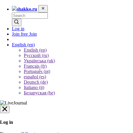
shakko.ru
Log in
Join free
Join
English
(en)
English (en)
Русский (ru)
Українська (uk)
Français (fr)
Português (pt)
español (es)
Deutsch (de)
Italiano (it)
Беларуская (be)
Log in