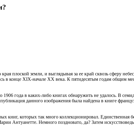
и?
рая плоской земли, и выглядывая за ее край сквозь сферу небес
ь в конце XIX-начале ХХ века. К пятидесятым годам общим мес
 1906 года в каких-либо книгах обнаружить не удалось. В семи
я публикация данного изображения была найдена в книге франц
рых книг, которых так много коллекционировал. Единственная бе
Марии Антуанетте. Немного поздновато, да? Затем искусствоведы