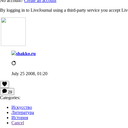
No account?
Create an account
By logging in to LiveJournal using a third-party service you accept Li
shakko.ru
July 25 2008, 01:20
29
Categories:
Искусство
Литература
История
Cancel