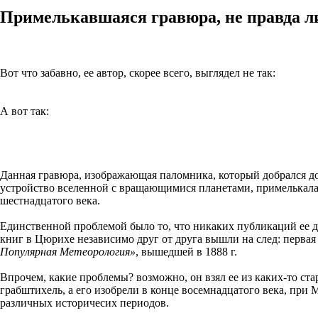
Примелькавшаяся гравюра, не правда л
Вот что забавно, ее автор, скорее всего, выглядел не так:
А вот так:
Данная гравюра, изображающая паломника, который добрался до к
устройство вселенной с вращающимися планетами, примелькалас
шестнадцатого века.
Единственной проблемой было то, что никаких публикаций ее до
книг в Цюрихе независимо друг от друга вышли на след: перва
Популярная Метеорология»
, вышедшей в 1888 г.
Впрочем, какие проблемы? возможно, он взял ее из каких-то ста
грабштихель, а его изобрели в конце восемнадцатого века, при 
различных историчесих периодов.