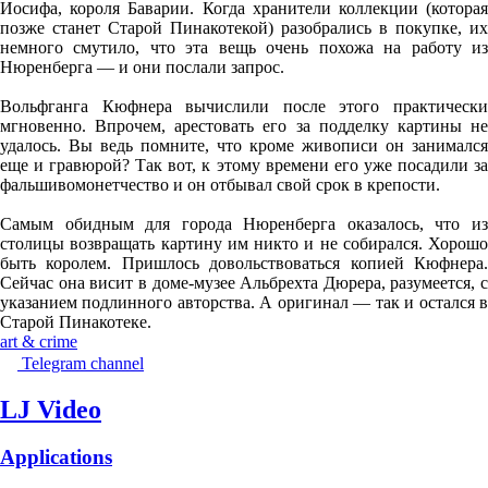
Иосифа, короля Баварии. Когда хранители коллекции (которая
позже станет Старой Пинакотекой) разобрались в покупке, их
немного смутило, что эта вещь очень похожа на работу из
Нюренберга — и они послали запрос.
Вольфганга Кюфнера вычислили после этого практически
мгновенно. Впрочем, арестовать его за подделку картины не
удалось. Вы ведь помните, что кроме живописи он занимался
еще и гравюрой? Так вот, к этому времени его уже посадили за
фальшивомонетчество и он отбывал свой срок в крепости.
Самым обидным для города Нюренберга оказалось, что из
столицы возвращать картину им никто и не собирался. Хорошо
быть королем. Пришлось довольствоваться копией Кюфнера.
Сейчас она висит в доме-музее Альбрехта Дюрера, разумеется, с
указанием подлинного авторства. А оригинал — так и остался в
Старой Пинакотеке.
art & crime
Telegram channel
LJ Video
Applications