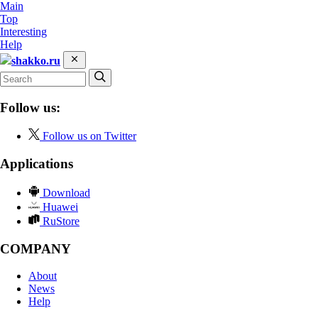
Main
Top
Interesting
Help
shakko.ru
Follow us:
Follow us on Twitter
Applications
Download
Huawei
RuStore
COMPANY
About
News
Help