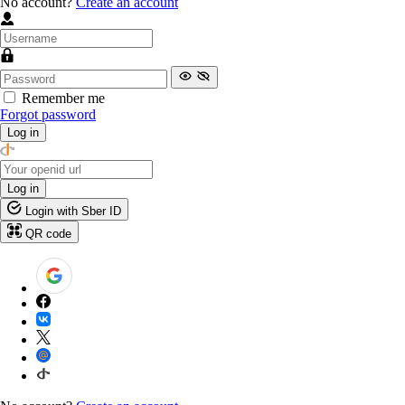
No account?
Create an account
Remember me
Forgot password
Log in
Log in
Login with Sber ID
QR code