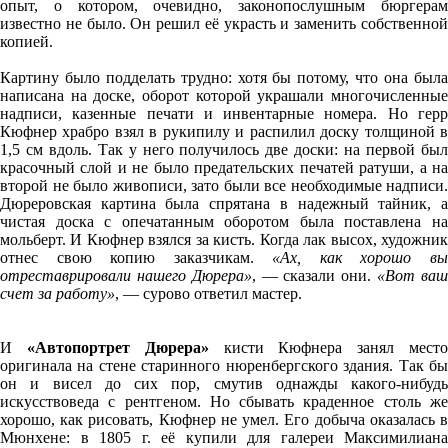
опыт, о котором, очевидно, законопослушным бюргерам
известно не было. Он решил её украсть и заменить собственной
копией.
Картину было подделать трудно: хотя бы потому, что она была
написана на доске, оборот которой украшали многочисленные
надписи, казенные печати и инвентарные номера. Но герр
Кюфнер храбро взял в руки
пилу и распилил доску толщиной 
1,5 см вдоль. Так у него получилось две доски: на первой был
красочный слой и не было предательских печатей ратуши, а на
второй не было живописи, зато были все необходимые надписи.
Дюреровская картина была спрятана в надежный тайник, а
чистая доска с опечатанным оборотом была поставлена на
мольберт. И Кюфнер взялся за кисть. Когда лак высох, художник
отнес свою копию заказчикам.
«Ах, как хорошо в
отреставрировали нашего Дюрера»
, — сказали они.
«Вот ва
счет за работу»
, — сурово ответил мастер.
И
«Автопортрет Дюрера»
кисти Кюфнера занял мест
оригинала на стене старинного нюренбергского здания. Так бы
он и висел до сих пор, смутив однажды какого-нибудь
искусствоведа с рентгеном. Но сбывать краденное cтоль же
хорошо, как рисовать, Кюфнер не умел. Его добыча оказалась в
Мюнхене: в 1805 г. её купили для галереи Максимилиана