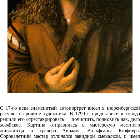
С 17-го века знаменитый автопортрет висел в нюренбергской
ратуше, на родине художника. В 1799 г. представители города
решили его отреставрировать — почистить, подновить лак, дело
хозяйское. Картина отправилась в мастерскую местного
живописца и гравера Авраама Вольфганга Кюфнера.
Сорокалетний мастер отличался завидной смекалкой, и имел