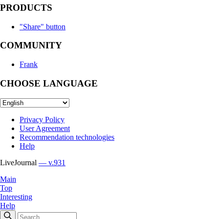
PRODUCTS
"Share" button
COMMUNITY
Frank
CHOOSE LANGUAGE
Privacy Policy
User Agreement
Recommendation technologies
Help
LiveJournal
— v.931
Main
Top
Interesting
Help