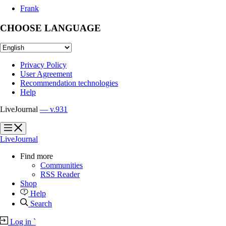
Frank
CHOOSE LANGUAGE
Privacy Policy
User Agreement
Recommendation technologies
Help
LiveJournal
— v.931
?
?
LiveJournal
Find more
Communities
RSS Reader
Shop
Help
Search
Log in
`