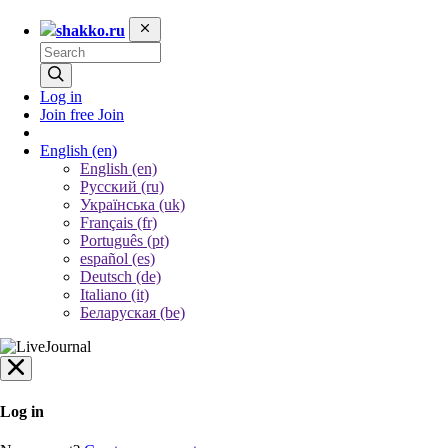
shakko.ru
Log in
Join free
Join
English
(en)
English (en)
Русский (ru)
Українська (uk)
Français (fr)
Português (pt)
español (es)
Deutsch (de)
Italiano (it)
Беларуская (be)
Log in