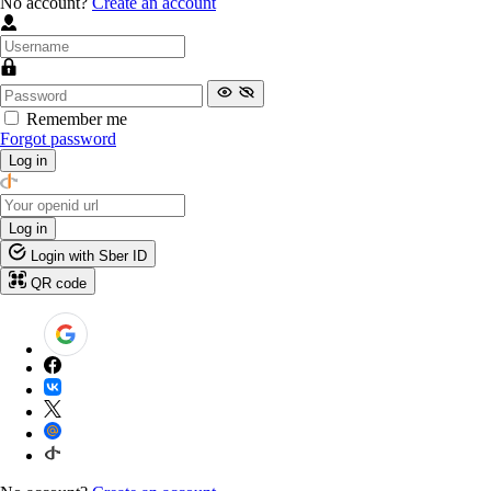
No account?
Create an account
Remember me
Forgot password
Log in
Log in
Login with Sber ID
QR code