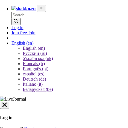
shakko.ru
Log in
Join free
Join
English
(en)
English (en)
Русский (ru)
Українська (uk)
Français (fr)
Português (pt)
español (es)
Deutsch (de)
Italiano (it)
Беларуская (be)
Log in