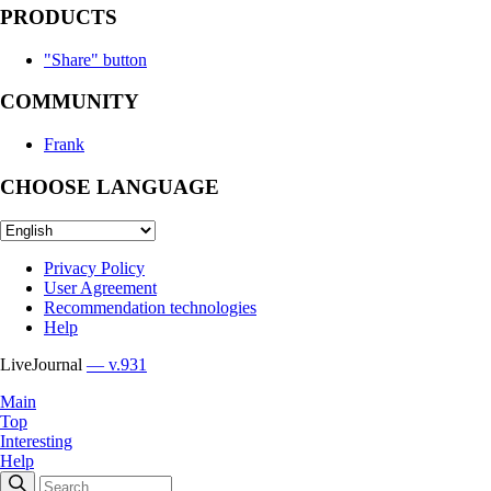
PRODUCTS
"Share" button
COMMUNITY
Frank
CHOOSE LANGUAGE
Privacy Policy
User Agreement
Recommendation technologies
Help
LiveJournal
— v.931
Main
Top
Interesting
Help