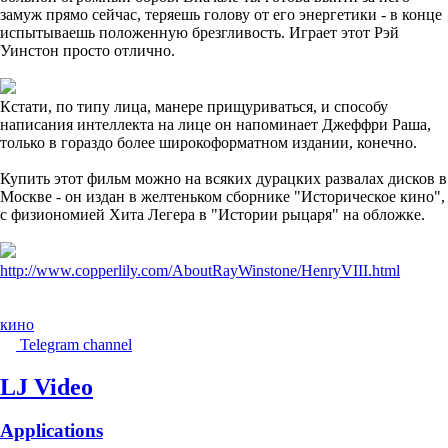
замуж прямо сейчас, теряешь голову от его энергетики - в конце
испытываешь положенную брезгливость. Играет этот Рэй
Уинстон просто отлично.
Кстати, по типу лица, манере прищуриваться, и способу
написания интеллекта на лице он напоминает Джеффри Раша,
только в гораздо более широкоформатном издании, конечно.
Купить этот фильм можно на всяких дурацких развалах дисков в
Москве - он издан в желтеньком сборнике "Историческое кино",
с физиономией Хита Легера в "Истории рыцаря" на обложке.
http://www.copperlily.com/AboutRayWinstone/HenryVIII.html
кино
Telegram channel
LJ Video
Applications