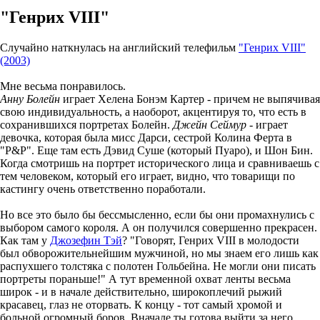
"Генрих VIII"
Cлучайно наткнулась на английский телефильм
"Генрих VIII"
(2003)
Мне весьма понравилось.
Анну Болейн
играет Хелена Бонэм Картер - причем не выпячивая
свою индивидуальность, а наоборот, акцентируя то, что есть в
сохранившихся портретах Болейн.
Джейн Сеймур
- играет
девочка, которая была мисс Дарси, сестрой Колина Ферта в
"P&P". Еще там есть Дэвид Суше (который Пуаро), и Шон Бин.
Когда смотришь на портрет исторического лица и сравниваешь с
тем человеком, который его играет, видно, что товарищи по
кастингу очень ответственно поработали.
Но все это было бы бессмысленно, если бы они промахнулись с
выбором самого короля. А он получился совершенно прекрасен.
Как там у
Джозефин Тэй
? "Говорят, Генрих VIII в молодости
был обворожительнейшим мужчиной, но мы знаем его лишь как
распухшего толстяка с полотен Гольбейна. Не могли они писать
портреты пораньше!" А тут временной охват ленты весьма
широк - и в начале действительно, широкоплечий рыжий
красавец, глаз не оторвать. К концу - тот самый хромой и
больной огромный боров. Вначале ты готова выйти за него