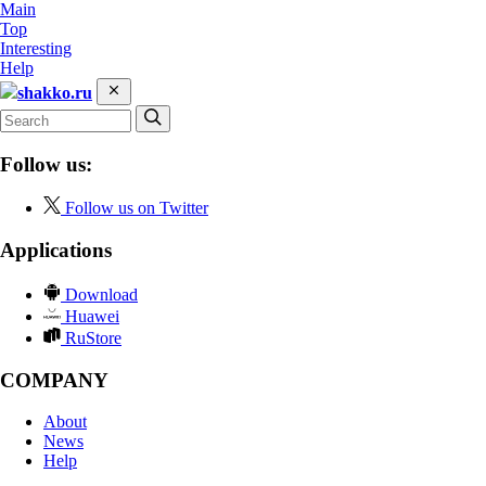
Main
Top
Interesting
Help
shakko.ru
Follow us:
Follow us on Twitter
Applications
Download
Huawei
RuStore
COMPANY
About
News
Help