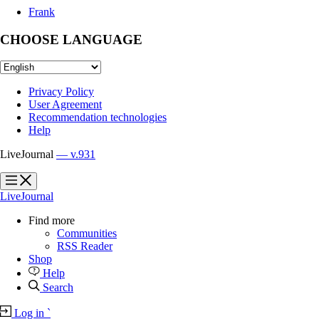
Frank
CHOOSE LANGUAGE
Privacy Policy
User Agreement
Recommendation technologies
Help
LiveJournal
— v.931
?
?
LiveJournal
Find more
Communities
RSS Reader
Shop
Help
Search
Log in
`