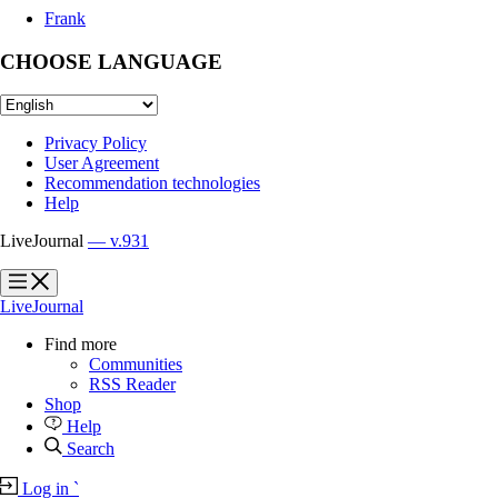
Frank
CHOOSE LANGUAGE
Privacy Policy
User Agreement
Recommendation technologies
Help
LiveJournal
— v.931
?
?
LiveJournal
Find more
Communities
RSS Reader
Shop
Help
Search
Log in
`