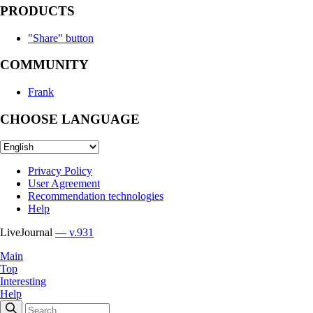
PRODUCTS
"Share" button
COMMUNITY
Frank
CHOOSE LANGUAGE
Privacy Policy
User Agreement
Recommendation technologies
Help
LiveJournal
— v.931
Main
Top
Interesting
Help