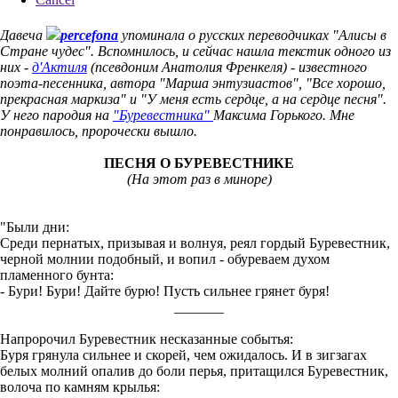
Давеча
percefona
упоминала о русских переводчиках "Алисы в
Стране чудес". Вспомнилось, и сейчас нашла текстик одного из
них -
д'Актиля
(псевдоним Анатолия Френкеля) - известного
поэта-песенника, автора "Марша энтузиастов", "Все хорошо,
прекрасная маркиза" и "У меня есть сердце, а на сердце песня".
У него пародия на
"Буревестника"
Максима Горького. Мне
понравилось, пророчески вышло.
ПЕСНЯ О БУРЕВЕСТНИКЕ
(На этот раз в миноре)
"Были дни:
Среди пернатых, призывая и волнуя, реял гордый Буревестник,
черной молнии подобный, и вопил - обуреваем духом
пламенного бунта:
- Бури! Бури! Дайте бурю! Пусть сильнее грянет буря!
_______
Напророчил Буревестник несказанные событья:
Буря грянула сильнее и скорей, чем ожидалось. И в зигзагах
белых молний опалив до боли перья, притащился Буревестник,
волоча по камням крылья: