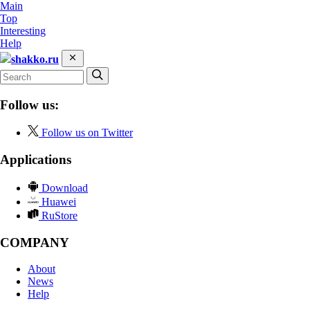
Main
Top
Interesting
Help
shakko.ru
Follow us:
Follow us on Twitter
Applications
Download
Huawei
RuStore
COMPANY
About
News
Help