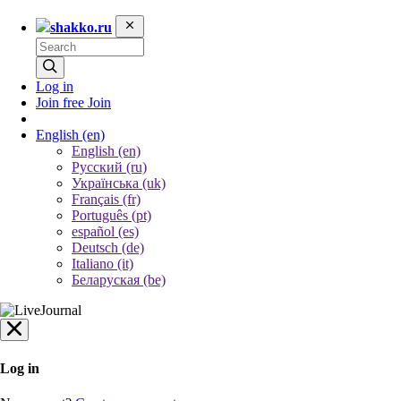
shakko.ru
Log in
Join free
Join
English
(en)
English (en)
Русский (ru)
Українська (uk)
Français (fr)
Português (pt)
español (es)
Deutsch (de)
Italiano (it)
Беларуская (be)
Log in