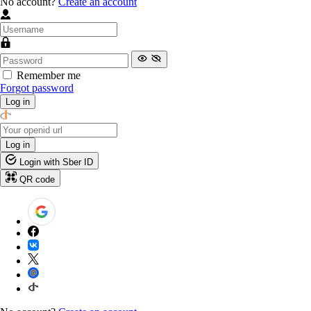
No account?
Create an account
Remember me
Forgot password
Log in
Log in
Login with Sber ID
QR code