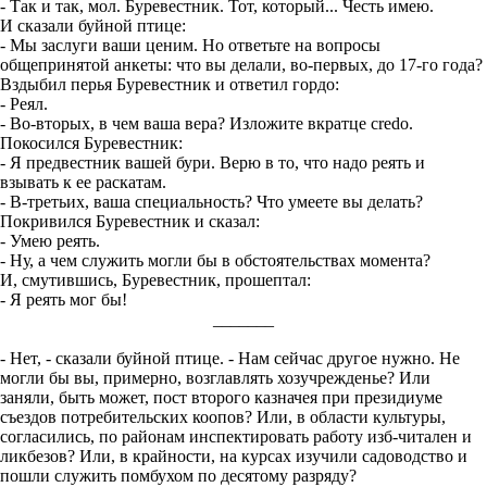
- Так и так, мол. Буревестник. Тот, который... Честь имею.
И сказали буйной птице:
- Мы заслуги ваши ценим. Но ответьте на вопросы
общепринятой анкеты: что вы делали, во-первых, до 17-го года?
Вздыбил перья Буревестник и ответил гордо:
- Реял.
- Во-вторых, в чем ваша вера? Изложите вкратце credo.
Покосился Буревестник:
- Я предвестник вашей бури. Верю в то, что надо реять и
взывать к ее раскатам.
- В-третьих, ваша специальность? Что умеете вы делать?
Покривился Буревестник и сказал:
- Умею реять.
- Ну, а чем служить могли бы в обстоятельствах момента?
И, смутившись, Буревестник, прошептал:
- Я реять мог бы!
_______
- Нет, - сказали буйной птице. - Нам сейчас другое нужно. Не
могли бы вы, примерно, возглавлять хозучрежденье? Или
заняли, быть может, пост второго казначея при президиуме
съездов потребительских коопов? Или, в области культуры,
согласились, по районам инспектировать работу изб-читален и
ликбезов? Или, в крайности, на курсах изучили садоводство и
пошли служить помбухом по десятому разряду?