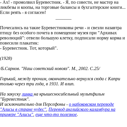
- Ах! - промолвил Буревестник. - Я, по совести, не мастер на
ликбезы и коопы, на торговые балансы и бухгалтерские книги...
Если реять - я согласен!
_______
Почесались на такие Буревестниковы речи - и свезли назавтра
птицу без особого почета в помещение музея при "Архивах
революций": отвели большую клетку, подписали норму корма и
повесили плакатик:
- Буревестник. Тот, который".
(1928)
/Б.Сарнов. "Наш советский новояз". М., 2002. С.25/
Горький, между прочим, окончательно вернулся сюда с Капри
только через три года, в 1931. И влип.
На закуску
линка
на крышесносибельный мультфильм
"Буревестник".
И исключительно для Персефоны -
о набоковском переводе
"Алисы в стране чудес"
,
Перевод английского каламбура на
примере "Алисы"
,
еще что-то полезное
.