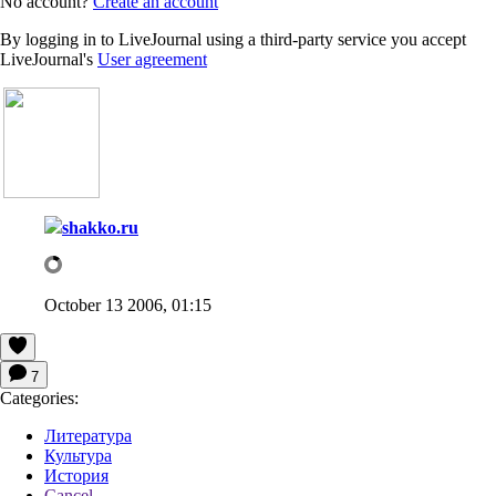
No account?
Create an account
By logging in to LiveJournal using a third-party service you accept
LiveJournal's
User agreement
shakko.ru
October 13 2006, 01:15
7
Categories:
Литература
Культура
История
Cancel