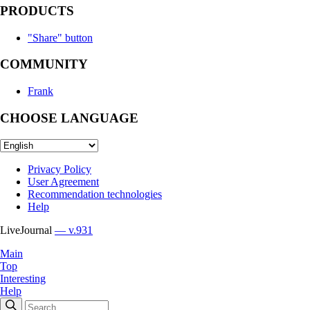
PRODUCTS
"Share" button
COMMUNITY
Frank
CHOOSE LANGUAGE
Privacy Policy
User Agreement
Recommendation technologies
Help
LiveJournal
— v.931
Main
Top
Interesting
Help