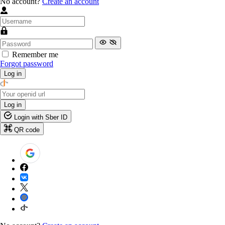
No account?
Create an account
Remember me
Forgot password
Log in
Log in
Login with Sber ID
QR code