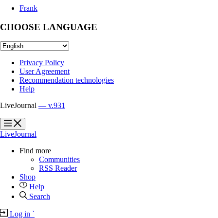
Frank
CHOOSE LANGUAGE
Privacy Policy
User Agreement
Recommendation technologies
Help
LiveJournal
— v.931
?
?
LiveJournal
Find more
Communities
RSS Reader
Shop
Help
Search
Log in
`