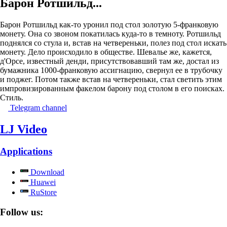
Барон Ротшильд...
Барон Ротшильд как-то уронил под стол золотую 5-франковую
монету. Она со звоном покатилась куда-то в темноту. Ротшильд
поднялся со стула и, встав на четвереньки, полез под стол искать
монету. Дело происходило в обществе. Шевалье же, кажется,
д'Орсе, известный денди, присутствовавший там же, достал из
бумажника 1000-франковую ассигнацию, свернул ее в трубочку
и поджег. Потом также встав на четвереньки, стал светить этим
импровизированным факелом барону под столом в его поисках.
Стиль.
Telegram channel
LJ Video
Applications
Download
Huawei
RuStore
Follow us: