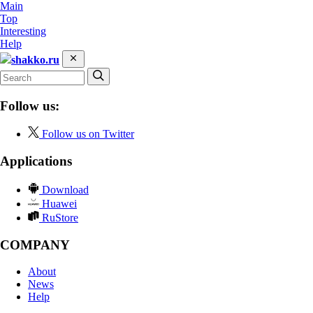
Main
Top
Interesting
Help
shakko.ru
Follow us:
Follow us on Twitter
Applications
Download
Huawei
RuStore
COMPANY
About
News
Help