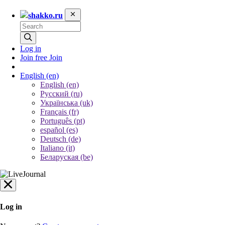
shakko.ru
Log in
Join free
Join
English
(en)
English (en)
Русский (ru)
Українська (uk)
Français (fr)
Português (pt)
español (es)
Deutsch (de)
Italiano (it)
Беларуская (be)
Log in