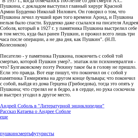
"В 1937 г., когда отмечалось 100-летие со дня смерти А.С.
Пушкина, с докладом выступил главный хирург Красной
Армии Бурденко Николай Нилович. Он говорил о том, что
Пушкина лечил лучший врач того времени Аронд, и Пушкина
нельзя было спасти. Бурденко даже ссылался на писателя Андрея
Соболя, который в 1927 г. у памятника Пушкина выстрелил себе
в том место, куда был ранен Пушкин, и прожил всего лишь три
часа после операции, а не два дня, как Пушкин". (Н.П.
Колесников)
Писателю - у памятника Пушкина, покончить с собой той
смертью, которой Пушкин умер?.. эпатаж или психоневралгия -
что? Булгаковскому поэту Рюхину такое бы в голову не пришло.
Если это правда. Вот еще пишут, что покончил он с собой у
памятника Тимирязева на другом конце бульвара; что покончил
с собой, выйдя из дома Герцена (Грибоедова), тогда это опять у
Пушкина; что стрелял не в бедро, а в сердце, но рука соскочила
и выстрел угодил в другое место.
Андрей Соболь в "Литературной энциклопедии"
Рассказ Катаева о Андрее Соболе
еще
пушкин
смерть
футуристы