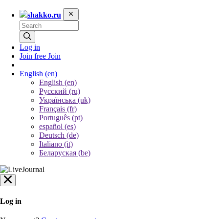
shakko.ru
Log in
Join free
Join
English
(en)
English (en)
Русский (ru)
Українська (uk)
Français (fr)
Português (pt)
español (es)
Deutsch (de)
Italiano (it)
Беларуская (be)
Log in