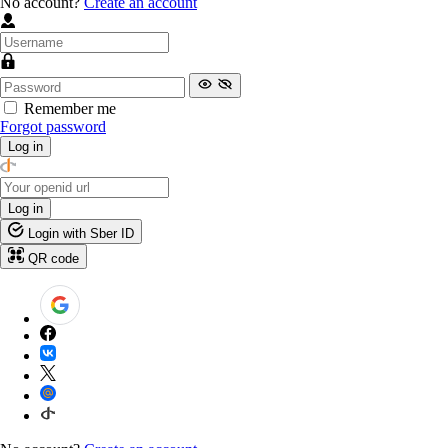
No account?
Create an account
Remember me
Forgot password
Log in
Log in
Login with Sber ID
QR code