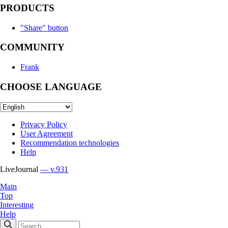
PRODUCTS
"Share" button
COMMUNITY
Frank
CHOOSE LANGUAGE
Privacy Policy
User Agreement
Recommendation technologies
Help
LiveJournal
— v.931
Main
Top
Interesting
Help