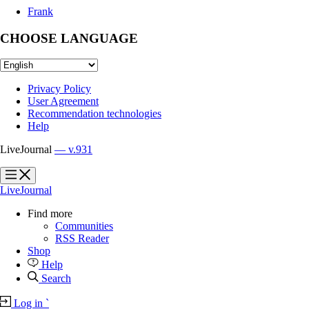
Frank
CHOOSE LANGUAGE
Privacy Policy
User Agreement
Recommendation technologies
Help
LiveJournal
— v.931
?
?
LiveJournal
Find more
Communities
RSS Reader
Shop
Help
Search
Log in
`