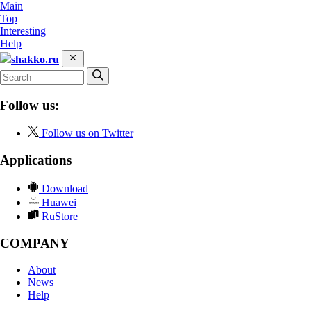
Main
Top
Interesting
Help
shakko.ru
Follow us:
Follow us on Twitter
Applications
Download
Huawei
RuStore
COMPANY
About
News
Help