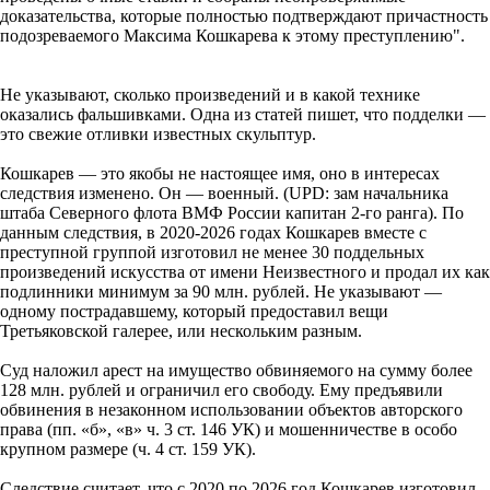
доказательства, которые полностью подтверждают причастность
подозреваемого Максима Кошкарева к этому преступлению".
Не указывают, сколько произведений и в какой технике
оказались фальшивками. Одна из статей пишет, что подделки —
это свежие отливки известных скульптур.
Кошкарев — это якобы не настоящее имя, оно в интересах
следствия изменено. Он — военный. (UPD: зам начальника
штаба Северного флота ВМФ России капитан 2-го ранга). По
данным следствия, в 2020-2026 годах Кошкарев вместе с
преступной группой изготовил не менее 30 поддельных
произведений искусства от имени Неизвестного и продал их как
подлинники минимум за 90 млн. рублей. Не указывают —
одному пострадавшему, который предоставил вещи
Третьяковской галерее, или нескольким разным.
Суд наложил арест на имущество обвиняемого на сумму более
128 млн. рублей и ограничил его свободу. Ему предъявили
обвинения в незаконном использовании объектов авторского
права (пп. «б», «в» ч. 3 ст. 146 УК) и мошенничестве в особо
крупном размере (ч. 4 ст. 159 УК).
Следствие считает, что с 2020 по 2026 год Кошкарев изготовил