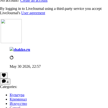
No account?
Create an account
By logging in to LiveJournal using a third-party service you accept
LiveJournal's
User agreement
shakko.ru
May 30 2026, 22:57
4
Categories:
Культура
Криминал
Искусство
Cancel