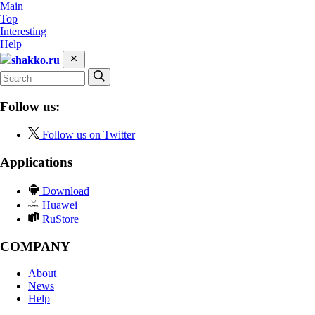
Main
Top
Interesting
Help
shakko.ru
Follow us:
Follow us on Twitter
Applications
Download
Huawei
RuStore
COMPANY
About
News
Help