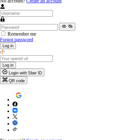
No account?
Create an account
Remember me
Forgot password
Log in
Log in
Login with Sber ID
QR code