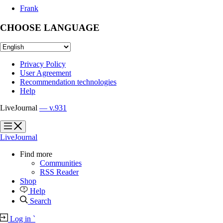
Frank
CHOOSE LANGUAGE
Privacy Policy
User Agreement
Recommendation technologies
Help
LiveJournal
— v.931
?
?
LiveJournal
Find more
Communities
RSS Reader
Shop
Help
Search
Log in
`