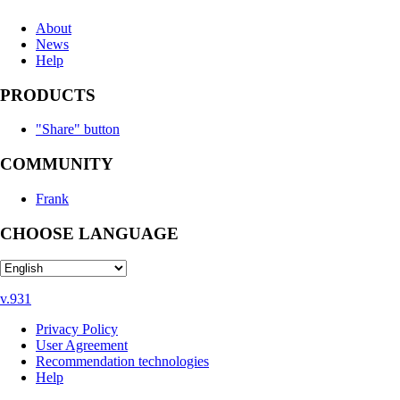
About
News
Help
PRODUCTS
"Share" button
COMMUNITY
Frank
CHOOSE LANGUAGE
v.931
Privacy Policy
User Agreement
Recommendation technologies
Help