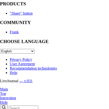
PRODUCTS
"Share" button
COMMUNITY
Frank
CHOOSE LANGUAGE
Privacy Policy
User Agreement
Recommendation technologies
Help
LiveJournal
— v.931
Main
Top
Interesting
Help