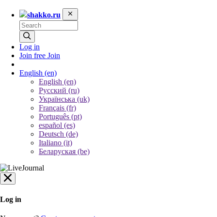
shakko.ru
Log in
Join free
Join
English
(en)
English (en)
Русский (ru)
Українська (uk)
Français (fr)
Português (pt)
español (es)
Deutsch (de)
Italiano (it)
Беларуская (be)
Log in