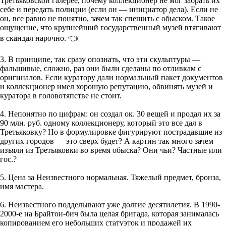
Третьяковской галерее, почему коллекционер не мог забрать их
себе и передать полиции (если он — инициатор дела). Если не
он, все равно не понятно, зачем так спешить с обыском. Такое
ощущение, что крупнейший государственный музей втягивают
в скандал нарочно. 👈
3. В принципе, так сразу опознать, что эти скульптуры —
фальшивые, сложно, раз они были сделаны по отливкам с
оригиналов. Если куратору дали нормальный пакет документов
и коллекционер имел хорошую репутацию, обвинять музей и
куратора в головотяпстве не стоит.
4. Непонятно по цифрам: он создал ок. 30 вещей и продал их за
90 млн. руб. одному коллекционеру, который это все дал в
Третьяковку? Но в формулировке фигурируют пострадавшие из
других городов — это сверх будет? А картин так много зачем
изъяли из Третьяковки во время обыска? Они чьи? Частные или
гос.?
5. Цена за Неизвестного нормальная. Тяжелый предмет, бронза,
имя мастера.
6. Неизвестного подделывают уже долгие десятилетия. В 1990-
2000-е на Брайтон-бич была целая бригада, которая занималась
копированием его небольших статуэток и продажей их