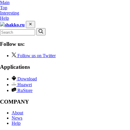
Main
Top
Interesting
Help
shakko.ru
Follow us:
Follow us on Twitter
Applications
Download
Huawei
RuStore
COMPANY
About
News
Help