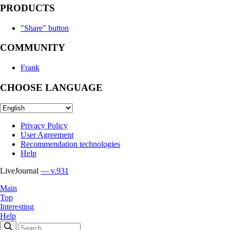
PRODUCTS
"Share" button
COMMUNITY
Frank
CHOOSE LANGUAGE
Privacy Policy
User Agreement
Recommendation technologies
Help
LiveJournal
— v.931
Main
Top
Interesting
Help