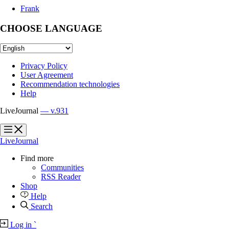
Frank
CHOOSE LANGUAGE
Privacy Policy
User Agreement
Recommendation technologies
Help
LiveJournal
— v.931
?
?
LiveJournal
Find more
Communities
RSS Reader
Shop
Help
Search
Log in
`