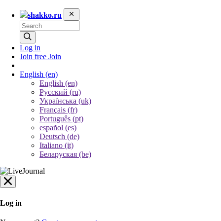
shakko.ru
Log in
Join free
Join
English
(en)
English (en)
Русский (ru)
Українська (uk)
Français (fr)
Português (pt)
español (es)
Deutsch (de)
Italiano (it)
Беларуская (be)
Log in