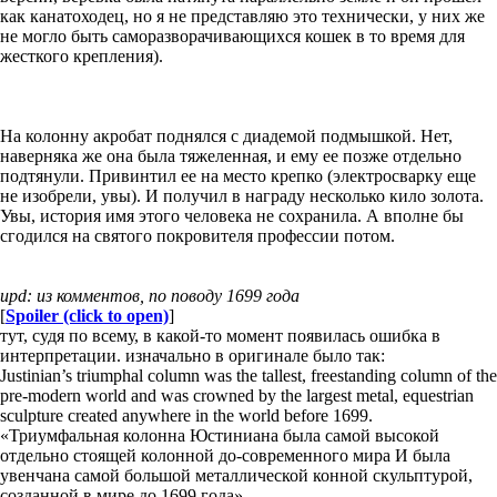
как канатоходец, но я не представляю это технически, у них же
не могло быть саморазворачивающихся кошек в то время для
жесткого крепления).
На колонну акробат поднялся с диадемой подмышкой. Нет,
наверняка же она была тяжеленная, и ему ее позже отдельно
подтянули. Привинтил ее на место крепко (электросварку еще
не изобрели, увы). И получил в награду несколько кило золота.
Увы, история имя этого человека не сохранила. А вполне бы
сгодился на святого покровителя профессии потом.
upd: из комментов, по поводу 1699 года
[
Spoiler (click to open)
]
тут, судя по всему, в какой-то момент появилась ошибка в
интерпретации. изначально в оригинале было так:
Justinian’s triumphal column was the tallest, freestanding column of the
pre-modern world and was crowned by the largest metal, equestrian
sculpture created anywhere in the world before 1699.
«Триумфальная колонна Юстиниана была самой высокой
отдельно стоящей колонной до-современного мира И была
увенчана самой большой металлической конной скульптурой,
созданной в мире до 1699 года».