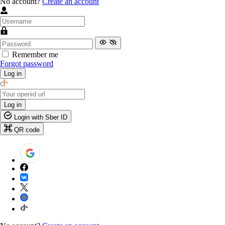
No account?
Create an account
Remember me
Forgot password
Log in
Log in
Login with Sber ID
QR code