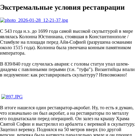
Экстремальные условия реставрации
С 543 года н.э. до 1699 года самой высокой скульптурой в мире
являлась Колонна Юстиниана, стоявшая в Константинополе /
Стамбуле на площади перед Айя-Софией (разрушена османами
около 1515 года). Колонна была увенчана конным памятником
императора.
В 839/840 году случилась авария: с головы статуи упал шлем-
диадема с павлиньими перьями (т.н. "туфа"). Византийцы впали
в недоумение: как реставрировать скульптуру? Невозможно!
В итоге нашелся один реставратор-акробат. Ну, то есть я думаю,
что изначально он был акробат, а на реставраторы по металлу
его поднатаскали перед операцией. Он залез на крышу Храма
Святой Софии и выстрелил из арбалета с веревкой в скульптуру.
Зацепил веревку. Поднялся на 50 метров вверх (по другой
версии, веревка была натянута параллельно земле и он прошел