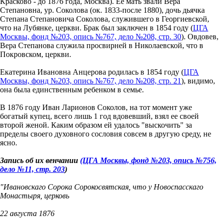
Красково - до 1876 года, Москва). Ее мать звали Вера
Степановна, ур. Соколова (ок. 1833-после 1880), дочь дьячка
Степана Степановича Соколова, служившего в Георгиевской,
что на Лубянке, церкви. Брак был заключен в 1854 году (
ЦГА
Москвы, фонд №203, опись №767, дело №208, стр. 30
). Овдовев,
Вера Степанова служила просвирней в Николаевской, что в
Покровском, церкви.
Екатерина Ивановна Анцерова родилась в 1854 году (
ЦГА
Москвы, фонд №203, опись №767, дело №208, стр. 21
), видимо,
она была единственным ребенком в семье.
В 1876 году Иван Ларионов Соколов, на тот момент уже
богатый купец, всего лишь 1 год вдовевший, взял ее своей
второй женой. Каким образом ей удалось "выскочить" за
пределы своего духовного сословия совсем в другую среду, не
ясно.
Запись об их венчании
(ЦГА Москвы, фонд №203, опись №756,
дело №11, стр. 203
)
"Ивановскаго Сорока Сорокосвятская, что у Новоспасскаго
Монастыря, церковь
22 августа 1876