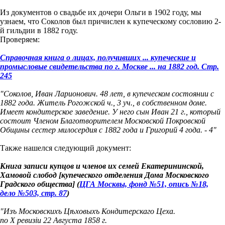
Из документов о свадьбе их дочери Ольги в 1902 году, мы
узнаем, что Соколов был причислен к купеческому сословию 2-
й гильдии в 1882 году.
Проверяем:
Справочная книга о лицах, получивших ... купеческие и
промысловые свидетельства по г. Москве ... на 1882 год. Стр.
245
"Соколов, Иван Ларионович. 48 лет, в купеческом состоянии с
1882 года. Житель Рогожской ч., 3 уч., в собственном доме.
Имеет кондитерское заведение. У него сын Иван 21 г., который
состоит Членом Благотворителем Московской Покровской
Общины сестер милосердия с 1882 года и Григорий 4 года. - 4"
Также нашелся следующий документ:
Книга записи купцов и членов их семей Екатерининской,
Хамовой слобод [купеческого отделения Дома Московского
Градского общества] (
ЦГА Москвы, фонд №51, опись №18,
дело №503, стр. 87
)
"Изъ Московскихъ Цѣховыхъ Кондитерскаго Цеха.
по Х ревизіи 22 Августа 1858 г.