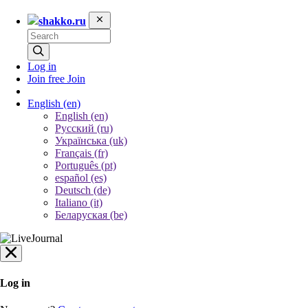
shakko.ru
Log in
Join free
Join
English
(en)
English (en)
Русский (ru)
Українська (uk)
Français (fr)
Português (pt)
español (es)
Deutsch (de)
Italiano (it)
Беларуская (be)
Log in