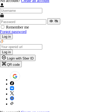
No account?
Create an account
Remember me
Forgot password
Log in
Log in
Login with Sber ID
QR code