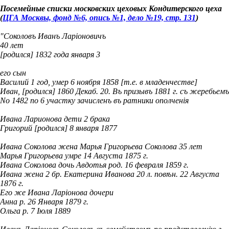
Посемейные списки московских цеховых Кондитерского цеха
(
ЦГА Москвы, фонд №6, опись №1, дело №19, стр. 131
)
"Соколовъ Иванъ Ларіоновичъ
40 лет
[родился] 1832 года января 3
его сын
Василий 1 год, умер 6 ноября 1858 [т.е. в младенчестве]
Иван, [родился] 1860 Декаб. 20. Въ призывъ 1881 г. съ жеребьемъ
No 1482 по 6 участку зачисленъ въ ратники ополченія
Ивана Ларионова дети 2 брака
Григорий [родился] 8 января 1877
Ивана Соколова жена Марья Григорьева Соколова 35 лет
Марья Григорьева умре 14 Августа 1875 г.
Ивана Соколова дочь Авдотья род. 16 февраля 1859 г.
Ивана жена 2 бр. Екатерина Иванова 20 л. повѣн. 22 Августа
1876 г.
Его же Ивана Ларіонова дочери
Анна р. 26 Января 1879 г.
Ольга р. 7 Іюля 1889