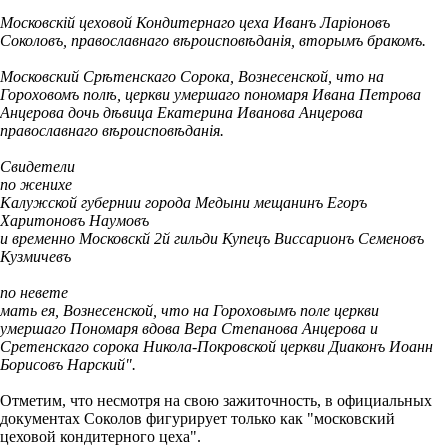
Московскій цеховой Кондитернаго цеха Иванъ Ларіоновъ
Соколовъ, православнаго вѣроисповѣданія, вторымъ бракомъ.
Московский Срѣтенскаго Сорока, Вознесенской, что на
Гороховомъ полѣ, церкви умершаго пономаря Ивана Петрова
Анцерова дочь дѣвица Екатерина Иванова Анцерова
православнаго вѣроисповѣданія.
Свидетели
по женихе
Калужской губернии города Медыни мещанинъ Егоръ
Харитоновъ Наумовъ
и временно Московскй 2й гильди Купецъ Виссарионъ Семеновъ
Кузмичевъ
по невете
мать ея, Вознесенской, что на Гороховымъ поле церкви
умершаго Пономаря вдова Вера Степанова Анцерова и
Сретенскаго сорока Никола-Покровской церкви Диаконъ Иоанн
Борисовъ Нарский".
Отметим, что несмотря на свою зажиточность, в официальных
документах Соколов фигурирует только как "московский
цеховой кондитерного цеха".