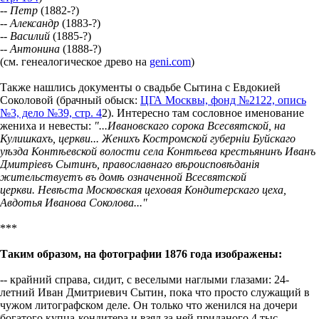
--
Петр
(1882-?)
--
Александр
(1883-?)
--
Василий
(1885-?)
--
Антонина
(1888-?)
(см. генеалогическое древо на
geni.com
)
Также нашлись документы о свадьбе Сытина с Евдокией
Соколовой (брачный обыск:
ЦГА Москвы, фонд №2122, опись
№3, дело №39, стр. 4
2). Интересно там сословное именование
жениха и невесты:
"...Ивановскаго сорока Всесвятской, на
Кулишкахъ, церкви... Женихъ Костромской губерніи Буйскаго
уѣзда Контѣевской волости села Контѣева крестьянинъ Иванъ
Дмитріевъ Сытинъ, православнаго вѣроисповѣданія
жительствуетъ въ домѣ означенной Всесвятской
церкви. Невѣста Московская цеховая Кондитерскаго цеха,
Авдотья Иванова Соколова..."
***
Таким образом, на фотографии 1876 года изображены:
-- крайний справа, сидит, с веселыми наглыми глазами: 24-
летний Иван Дмитриевич Сытин, пока что просто служащий в
чужом литографском деле. Он только что женился на дочери
богатого купца-кондитера и взял за ней приданого 4 тыс.