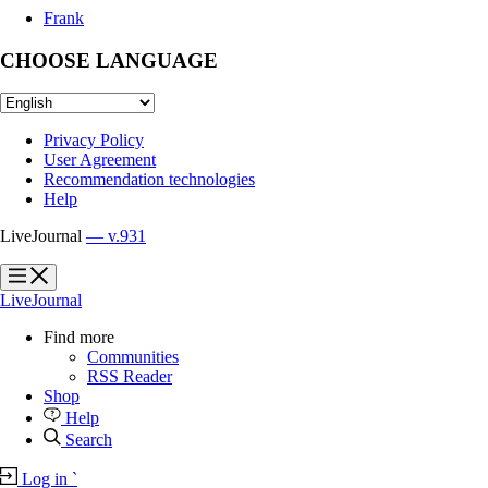
Frank
CHOOSE LANGUAGE
Privacy Policy
User Agreement
Recommendation technologies
Help
LiveJournal
— v.931
?
?
LiveJournal
Find more
Communities
RSS Reader
Shop
Help
Search
Log in
`