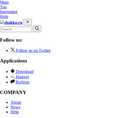
Main
Top
Interesting
Help
shakko.ru
Follow us:
Follow us on Twitter
Applications
Download
Huawei
RuStore
COMPANY
About
News
Help