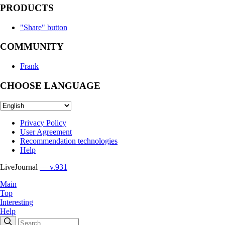
PRODUCTS
"Share" button
COMMUNITY
Frank
CHOOSE LANGUAGE
Privacy Policy
User Agreement
Recommendation technologies
Help
LiveJournal
— v.931
Main
Top
Interesting
Help