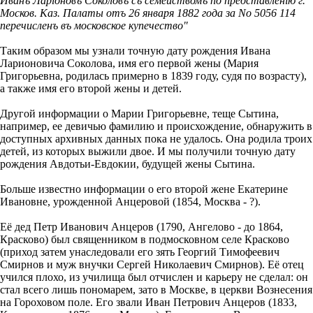
Иванъ Ларіоновъ Соколовъ съ семействомъ по представленiю г.
Москов. Каз. Палаты отъ 26 января 1882 года за No 5056 114
перечисленъ въ московское купечество"
Таким образом мы узнали точную дату рождения Ивана
Ларионовича Соколова, имя его первой жены (Мария
Григорьевна, родилась примерно в 1839 году, судя по возрасту),
а также имя его второй жены и детей.
Другой информации о Марии Григорьевне, теще Сытина,
например, ее девичью фамилию и происхождение, обнаружить в
доступных архивных данных пока не удалось. Она родила троих
детей, из которых выжили двое. И мы получили точную дату
рождения Авдотьи-Евдокии, будущей жены Сытина.
Больше известно информации о его второй жене Екатерине
Ивановне, урожденной Анцеровой (1854, Москва - ?).
Её дед Петр Иванович Анцеров (1790, Ангелово - до 1864,
Красково) был священником в подмосковном селе Красково
(приход затем унаследовали его зять Георгий Тимофеевич
Смирнов и муж внучки Сергей Николаевич Смирнов). Её отец
учился плохо, из училища был отчислен и карьеру не сделал: он
стал всего лишь пономарем, зато в Москве, в церкви Вознесения
на Гороховом поле. Его звали Иван Петрович Анцеров (1833,