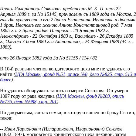
Иванъ Илларіоновъ Соколовъ, предписанъ М. К. П. отъ 22
Апрѣля 1889 г. за No 15145, причисленъ съ 1889 года въ Москов. 2
гильдіи купечеств. и его 2 брака Екатеринѣ Ивановнѣ и дѣтьми
1 брак. Иваномъ его женою Анною Константиновой род. 7 мая
1865 г. и 2 бракъ родив. Петромъ - 20 Января 1882 г.,
Александромъ - 22 Октября 1883 г., Василіемъ - 26 Декабря 1885
г., Ольгою 7 Iюля 1880 г. и Антониною, - 24 Февраля 1888 (44 г. -
1889).
отъ 26 Января 1882 года За No 51155 / 114 / 82"
В 10-й ревизии членов кондитерского цеха мне не удалось его
найти
(
ЦГА Москвы, фонд №51, опись №8, дело №825, стр. 513 и
далее
).
Но удалось обнаружить запись о смерти Соколова. Он умер в
1897 году от рака желудка
(
ЦГА Москвы, фонд №203, опись
№776, дело №988, стр. 201
).
По документам, состав семьи, в которую вошел по браку Сытин,
таков:
--
Иван Ларионович (Илларионович, Иларионович) Соколов
(1832-1897), московского кондитерского цеха цеховой, затем