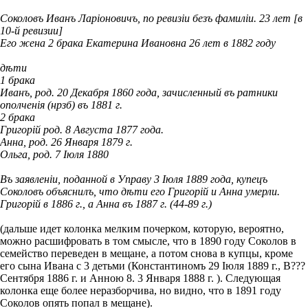
Соколовъ Иванъ Ларіоновичъ, по ревизіи безъ фамиліи. 23 лет [в
10-й ревизии]
Его жена 2 брака Екатерина Ивановна 26 лет в 1882 году
дѣти
1 брака
Иванъ, род. 20 Декабря 1860 года, зачисленный въ ратники
ополченія (нрзб) въ 1881 г.
2 брака
Григорій род. 8 Августа 1877 года.
Анна, род. 26 Января 1879 г.
Ольга, род. 7 Іюля 1880
Въ заявленіи, поданной в Управу 3 Іюля 1889 года, купецъ
Соколовъ объяснилъ, что дѣти его Григорій и Анна умерли.
Григорій в 1886 г., а Анна въ 1887 г. (44-89 г.)
(дальше идет колонка мелким почерком, которую, вероятно,
можно расшифровать в том смысле, что в 1890 году Соколов в
семейство переведен в мещане, а потом снова в купцы, кроме
его сына Ивана с 3 детьми (Константиномъ 29 Іюля 1889 г., В???
Сентября 1886 г. и Анною 8. 3 Января 1888 г. ). Следующая
колонка еще более неразборчива, но видно, что в 1891 году
Соколов опять попал в мещане).