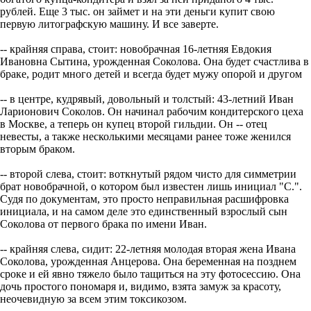
рублей. Еще 3 тыс. он займет и на эти деньги купит свою
первую литографскую машину. И все заверте.
-- крайняя справа, стоит: новобрачная 16-летняя Евдокия
Ивановна Сытина, урожденная Соколова. Она будет счастлива в
браке, родит много детей и всегда будет мужу опорой и другом
-- в центре, кудрявый, довольный и толстый: 43-летний Иван
Ларионович Соколов. Он начинал рабочим кондитерского цеха
в Москве, а теперь он купец второй гильдии. Он -- отец
невесты, а также несколькими месяцами ранее тоже женился
вторым браком.
-- второй слева, стоит: воткнутый рядом чисто для симметрии
брат новобрачной, о котором был известен лишь инициал "С.".
Судя по документам, это просто неправильная расшифровка
инициала, и на самом деле это единственный взрослый сын
Соколова от первого брака по имени Иван.
-- крайняя слева, сидит: 22-летняя молодая вторая жена Ивана
Соколова, урожденная Анцерова. Она беременная на позднем
сроке и ей явно тяжело было тащиться на эту фотосессию. Она
дочь простого пономаря и, видимо, взята замуж за красоту,
неочевидную за всем этим токсикозом.