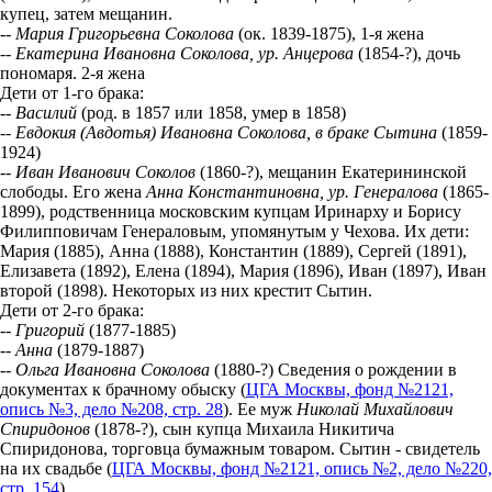
купец, затем мещанин.
--
Мария Григорьевна Соколова
(ок. 1839-1875), 1-я жена
--
Екатерина Ивановна Соколова, ур. Анцерова
(1854-?), дочь
пономаря. 2-я жена
Дети от 1-го брака:
--
Василий
(род. в 1857 или 1858, умер в 1858)
--
Евдокия (Авдотья) Ивановна Соколова, в браке Сытина
(1859-
1924)
--
Иван Иванович Соколов
(1860-?), мещанин Екатерининской
слободы. Его жена
Анна Константиновна, ур. Генералова
(1865-
1899), родственница московским купцам Иринарху и Борису
Филипповичам Генераловым, упомянутым у Чехова. Их дети:
Мария (1885), Анна (1888), Константин (1889), Сергей (1891),
Елизавета (1892), Елена (1894), Мария (1896), Иван (1897), Иван
второй (1898). Некоторых из них крестит Сытин.
Дети от 2-го брака:
--
Григорий
(1877-1885)
--
Анна
(1879-1887)
--
Ольга Ивановна Соколова
(1880-?) Сведения о рождении в
документах к брачному обыску (
ЦГА Москвы, фонд №2121,
опись №3, дело №208, стр. 28
). Ее муж
Николай Михайлович
Спиридонов
(1878-?), сын купца Михаила Никитича
Спиридонова, торговца бумажным товаром. Сытин - свидетель
на их свадьбе (
ЦГА Москвы, фонд №2121, опись №2, дело №220,
стр. 154
)