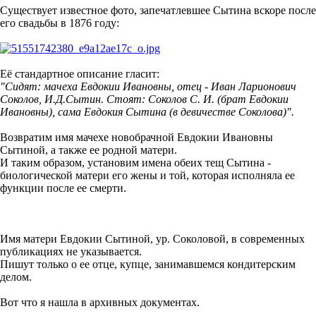
Существует известное фото, запечатлевшее Сытина вскоре после
его свадьбы в 1876 году:
Её стандартное описание гласит:
"Сидят: мачеха Евдокии Ивановны, отец - Иван Ларионович
Соколов, И.Д.Сытин. Стоят: Соколов С. И. (брат Евдокии
Ивановны), сама Евдокия Сытина (в девичестве Соколова)".
Возвратим имя мачехе новобрачной Евдокии Ивановны
Сытиной, а также ее родной матери.
И таким образом, установим имена обеих тещ Сытина -
биологической матери его жены и той, которая исполняла ее
функции после ее смерти.
Имя матери Евдокии Сытиной, ур. Соколовой, в современных
публикациях не указывается.
Пишут только о ее отце, купце, занимавшемся кондитерским
делом.
Вот что я нашла в архивных документах.