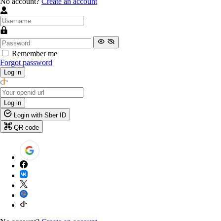
No account?
Create an account
Remember me
Forgot password
Log in
Log in
Login with Sber ID
QR code