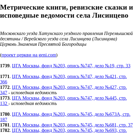
Метрические книги, ревизские сказки и
исповедные ведомости села Лисинцево
Московскаго уезда Хатунскаго уездного правления Перемышской
десятины / Верейского уезда села Лисинцева (Лисинцова)
Церковь Знамения Пресвятой Богородицы
(
проект церкви на geni.com
)
1739
.
ЦГА Москвы, фонд №203, опись №747, дело №19, стр. 33
1771
.
ЦГА Москвы, фонд №203, опись №747, дело №421, стр.
366
1772
.
ЦГА Москвы, фонд №203, опись №747, дело №427, стр.
347
-
исповедная ведомость
1773
.
ЦГА Москвы, фонд №203, опись №747, дело №445, стр.
132
-
исповедная ведомость
1780
.
ЦГА Москвы, фонд №203, опись №745, дело №673А, стр.
187
1781
.
ЦГА Москвы, фонд №203, опись №745, дело №681, стр. 37
1782
.
ЦГА Москвы, фонд №203, опись №745, дело №693, стр.