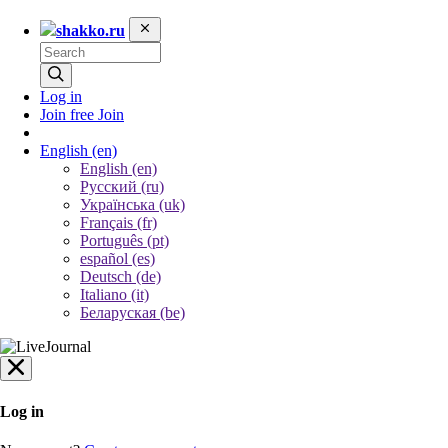
shakko.ru
Log in
Join free
Join
English
(en)
English (en)
Русский (ru)
Українська (uk)
Français (fr)
Português (pt)
español (es)
Deutsch (de)
Italiano (it)
Беларуская (be)
Log in