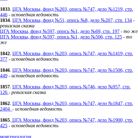
1833
.
ЦГА Москвы, фонд №203, опись №747, дело №1219, стр.
446
-
исповедная ведомость
1834
.
ЦГА Москвы, фонд №51, опись №8, дело №207, стр. 134
-
ревизская сказка
ЦГА Москвы, фонд №597, опись №1, дело №69, стр. 197
- то же
ЦГА Москвы, фонд №597, опись №1, дело №506, стр. 125
- то
же
1842
.
ЦГА Москвы, фонд №203, опись №747, дело №1419, стр.
377
-
исповедная ведомость
1846
.
ЦГА Москвы, фонд №203, опись №747, дело №1506, стр.
449
-
исповедная ведомость
1857
.
ЦГА Москвы, фонд №203, опись №746, дело №957, стр.
126
- ревизская сказка
1862
.
ЦГА Москвы, фонд №203, опись №747, дело №1847, стр.
2404
-
исповедная ведомость
1865
.
ЦГА Москвы, фонд №203, опись №747, дело №1900, стр.
425
-
исповедная ведомость
моягенеалогия