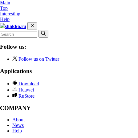
Main
Top
Interesting
Help
shakko.ru
Follow us:
Follow us on Twitter
Applications
Download
Huawei
RuStore
COMPANY
About
News
Help