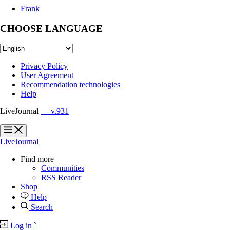
Frank
CHOOSE LANGUAGE
Privacy Policy
User Agreement
Recommendation technologies
Help
LiveJournal
— v.931
?
?
LiveJournal
Find more
Communities
RSS Reader
Shop
Help
Search
Log in
`