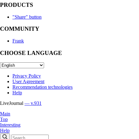
PRODUCTS
"Share" button
COMMUNITY
Frank
CHOOSE LANGUAGE
Privacy Policy
User Agreement
Recommendation technologies
Help
LiveJournal
— v.931
Main
Top
Interesting
Help