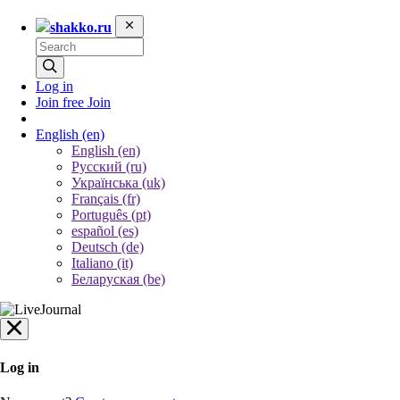
shakko.ru
Log in
Join free
Join
English
(en)
English (en)
Русский (ru)
Українська (uk)
Français (fr)
Português (pt)
español (es)
Deutsch (de)
Italiano (it)
Беларуская (be)
Log in