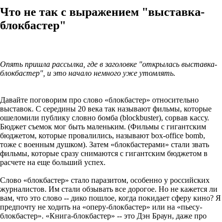
Что не так с выражением "выставка-
блокбастер"
Опять пришла рассылка, где в заголовке "открылась выставка-
блокбастер", и это начало немного уже утомлять.
Давайте поговорим про слово «блокбастер» относительно
выставок. С середины 20 века так называют фильмы, которые
ошеломили публику словно бомба (blockbuster), сорвав кассу.
Бюджет съемок мог быть маленьким. (Фильмы с гигантским
бюджетом, которые провалились, называют box-office bomb,
тоже с военным душком). Затем «блокбастерами» стали звать
фильмы, которые сразу снимаются с гигантским бюджетом в
расчете на еще больший успех.
Слово «блокбастер» стало паразитом, особенно у российских
журналистов. Им стали обзывать все дорогое. Но не кажется ли
вам, что это слово -- дико пошлое, когда покидает сферу кино? Я
предпочту не ходить на «оперу-блокбастер» или на «пьесу-
блокбастер». «Книга-блокбастер» -- это Дэн Браун, даже про