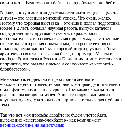
свои тексты. Ведь это кликбейт, а народ обожает кликбейт.
В нашу эпоху имитации деятельности именно цифры (часто
дутые) -- это главный критерий успеха. Что очень жалко.
Потому что хорошая выставка -- это еще и долгая подготовка
(более 1-2 лет), большая научная работа, выпуск каталога,
сотрудничество с другими музеями, параллельная
образовательная и развлекательная программа, качественные
сувениры. Интересная подача темы, раскрытие ее новых
нюансов, неожиданный кураторский подход, умная работа
архитектора выставки. Такова была, например, «Мечты о
свободе. Романтизм в России и Германии», и мне эстетически
неприятно, что выдача яндекса и ее называет «выставкой-
блокбастером».
Мне кажется, корректно и правильно именовать
«блокбастерами» только те выставки, которые действительно
стали феноменами. Типа Серова в Третьяковке, когда толпы
реально ломали двери музея. А не все подряд выставки в
крупных музеях, у которых есть привлекательная для публики
тема.
Так что вот моя просьба: давайте не будем употреблять
выражение «выставка-блокбастер» как комплимент.
вернисаж
хозяйке на заметку
язык