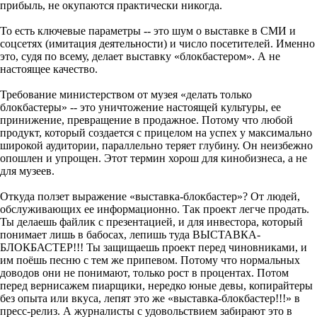
прибыль, не окупаются практически никогда.
То есть ключевые параметры -- это шум о выставке в СМИ и
соцсетях (имитация деятельности) и число посетителей. Именно
это, судя по всему, делает выставку «блокбастером». А не
настоящее качество.
Требование министерством от музея «делать только
блокбастеры» -- это уничтожение настоящей культуры, ее
принижение, превращение в продажное. Потому что любой
продукт, который создается с прицелом на успех у максимально
широкой аудитории, параллельно теряет глубину. Он неизбежно
опошлен и упрощен. Этот термин хорош для кинобизнеса, а не
для музеев.
Откуда ползет выражение «выставка-блокбастер»? От людей,
обслуживающих ее информационно. Так проект легче продать.
Ты делаешь файлик с презентацией, и для инвестора, который
понимает лишь в бабосах, лепишь туда ВЫСТАВКА-
БЛОКБАСТЕР!!! Ты защищаешь проект перед чиновниками, и
им поёшь песню с тем же припевом. Потому что нормальных
доводов они не понимают, только рост в процентах. Потом
перед вернисажем пиарщики, нередко юные девы, копирайтеры
без опыта или вкуса, лепят это же «выставка-блокбастер!!!» в
пресс-релиз. А журналисты с удовольствием забирают это в