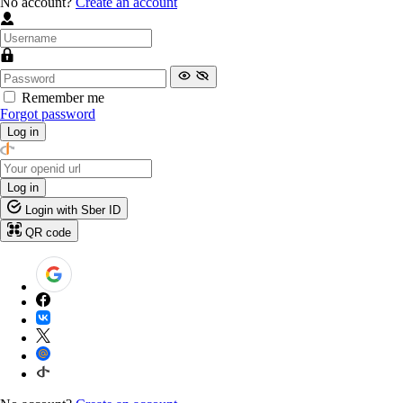
No account?
Create an account
Remember me
Forgot password
Log in
Log in
Login with Sber ID
QR code