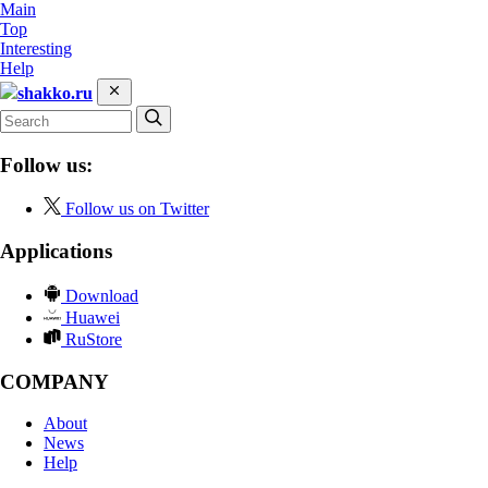
Main
Top
Interesting
Help
shakko.ru
Follow us:
Follow us on Twitter
Applications
Download
Huawei
RuStore
COMPANY
About
News
Help