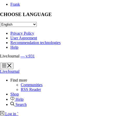
Frank
CHOOSE LANGUAGE
Privacy Policy
User Agreement
Recommendation technologies
Help
LiveJournal
— v.931
?
?
LiveJournal
Find more
Communities
RSS Reader
Shop
Help
Search
Log in
`