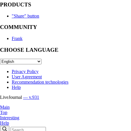
PRODUCTS
"Share" button
COMMUNITY
Frank
CHOOSE LANGUAGE
Privacy Policy
User Agreement
Recommendation technologies
Help
LiveJournal
— v.931
Main
Top
Interesting
Help