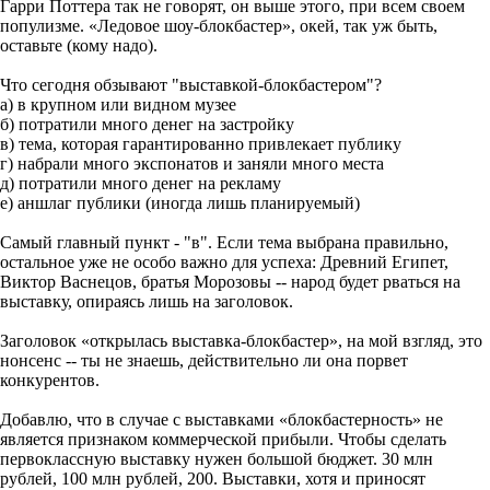
Гарри Поттера так не говорят, он выше этого, при всем своем
популизме. «Ледовое шоу-блокбастер», окей, так уж быть,
оставьте (кому надо).
Что сегодня обзывают "выставкой-блокбастером"?
а) в крупном или видном музее
б) потратили много денег на застройку
в) тема, которая гарантированно привлекает публику
г) набрали много экспонатов и заняли много места
д) потратили много денег на рекламу
е) аншлаг публики (иногда лишь планируемый)
Самый главный пункт - "в". Если тема выбрана правильно,
остальное уже не особо важно для успеха: Древний Египет,
Виктор Васнецов, братья Морозовы -- народ будет рваться на
выставку, опираясь лишь на заголовок.
Заголовок «открылась выставка-блокбастер», на мой взгляд, это
нонсенс -- ты не знаешь, действительно ли она порвет
конкурентов.
Добавлю, что в случае с выставками «блокбастерность» не
является признаком коммерческой прибыли. Чтобы сделать
первоклассную выставку нужен большой бюджет. 30 млн
рублей, 100 млн рублей, 200. Выставки, хотя и приносят